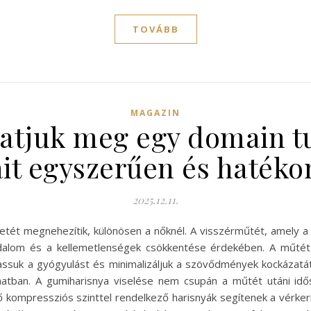
TOVÁBB
MAGAZIN
hatjuk meg egy domain t
it egyszerűen és haték
2025.12.11.
etét megnehezítik, különösen a nőknél. A visszérműtét, amely a 
jdalom és a kellemetlenségek csökkentése érdekében. A műtét 
ssuk a gyógyulást és minimalizáljuk a szövődmények kockázatát
matban. A gumiharisnya viselése nem csupán a műtét utáni idő
 kompressziós szinttel rendelkező harisnyák segítenek a vérkeri