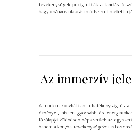
tevékenységek pedig oldják a tanulás feszü
hagyományos oktatási módszerek mellett a já
Az immerzív jele
A modern konyhákban a hatékonyság és a pr
élményét, hiszen gyorsabb és energiataka
főzőlapjai különösen népszerűek az egyszer
hanem a konyhai tevékenységeket is biztonsá