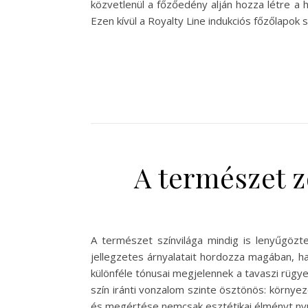
közvetlenül a főzőedény alján hozza létre a h
Ezen kívül a Royalty Line indukciós főzőlapok
A természet z
A természet színvilága mindig is lenyűgözt
jellegzetes árnyalatait hordozza magában, ha
különféle tónusai megjelennek a tavaszi rügye
szín iránti vonzalom szinte ösztönös: környe
és megértése nemcsak esztétikai élményt nyú