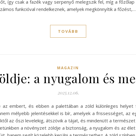
őt, így csak a fazék vagy serpenyő melegszik fel, míg a főzőlap 
 számos funkcióval rendelkeznek, amelyek megkönnyítik a főzést,…
TOVÁBB
MAGAZIN
öldje: a nyugalom és me
2025.12.06.
e az embert, és ebben a palettában a zöld különleges helyet 
nem mélyebb jelentésekkel is bír, amelyek a frissességet, az egy
ktől az őszi levelekig, átszövik a tájat, és mindenütt a természe
zetünkben a növényzet zöldje a biztonság, a nyugalom és az élet 
jt, hanem segít közelebb kerülni a természethez. A zöld színben