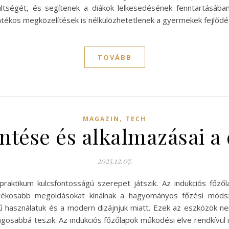
ltségét, és segítenek a diákok lelkesedésének fenntartásában
tékos megközelítések is nélkülözhetetlenek a gyermekek fejlőd
TOVÁBB
,
MAGAZIN
TECH
ntése és alkalmazásai a d
2025.12.07.
aktikum kulcsfontosságú szerepet játszik. Az indukciós főzől
rékosabb megoldásokat kínálnak a hagyományos főzési módsz
ű használatuk és a modern dizájnjuk miatt. Ezek az eszközök n
gosabbá teszik. Az indukciós főzőlapok működési elve rendkívül