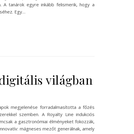
. A tanárok egyre inkább felismerik, hogy a
éséhez. Egy…
igitális világban
apok megjelenése forradalmasította a főzés
erekkel szemben. A Royalty Line indukciós
emcsak a gasztronómiai élményeket fokozzák,
 innovatív: mágneses mezőt generálnak, amely