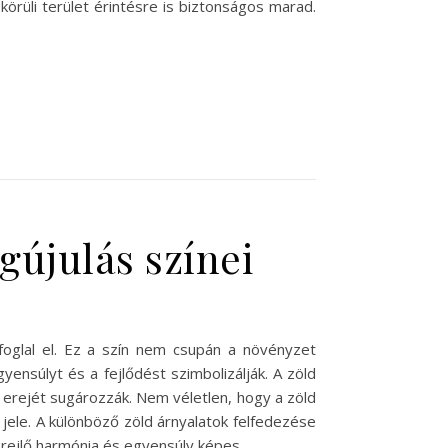
körüli terület érintésre is biztonságos marad.
gújulás színei
foglal el. Ez a szín nem csupán a növényzet
ensúlyt és a fejlődést szimbolizálják. A zöld
t erejét sugározzák. Nem véletlen, hogy a zöld
jele. A különböző zöld árnyalatok felfedezése
 rejlő harmónia és egyensúly képes…