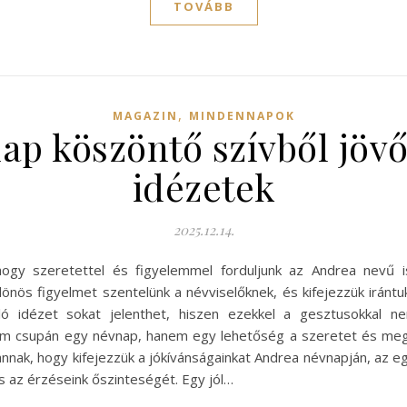
TOVÁBB
,
MAGAZIN
MINDENNAPOK
ap köszöntő szívből jövő
idézetek
2025.12.14.
hogy szeretettel és figyelemmel forduljunk az Andrea nevű is
önös figyelmet szentelünk a névviselőknek, és kifejezzük iránt
ló idézet sokat jelenthet, hiszen ezekkel a gesztusokkal 
nem csupán egy névnap, hanem egy lehetőség a szeretet és meg
nak, hogy kifejezzük a jókívánságainkat Andrea névnapján, az e
s az érzéseink őszinteségét. Egy jól…