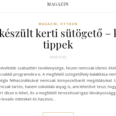
MAGAZIN
,
MAGAZIN
OTTHON
készült kerti sütögető – 
tippek
2025.12.15.
kedveltebb szabadtéri tevékenysége, hiszen nemcsak ízletes ét
családi programokra is. A megfelelő sütögetőhely kialakítása nemcs
tégla felhasználásával nemcsak környezetbarát megoldásokat t
nemcsak tartós, hanem sokoldalú anyag is, ami lehetővé teszi, hogy
t dísze is lehet, és a megfelelő tervezéssel igazi látványossággá
ó kreatív ötleteket és hasznos…