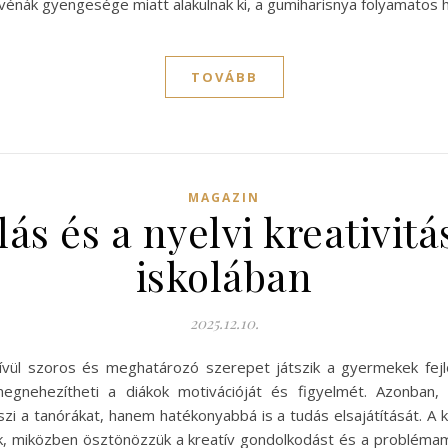
 a vénák gyengesége miatt alakulnak ki, a gumiharisnya folyamato
TOVÁBB
MAGAZIN
ás és a nyelvi kreativitá
iskolában
2025.12.10.
kívül szoros és meghatározó szerepet játszik a gyermekek fej
megnehezítheti a diákok motivációját és figyelmét. Azonban,
a tanórákat, hanem hatékonyabbá is a tudás elsajátítását. A kr
k, miközben ösztönözzük a kreatív gondolkodást és a probléma