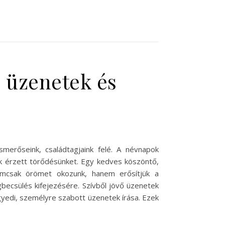
 üzenetek és
merőseink, családtagjaink felé. A névnapok
uk érzett törődésünket. Egy kedves köszöntő,
nemcsak örömet okozunk, hanem erősítjük a
becsülés kifejezésére. Szívből jövő üzenetek
gyedi, személyre szabott üzenetek írása. Ezek