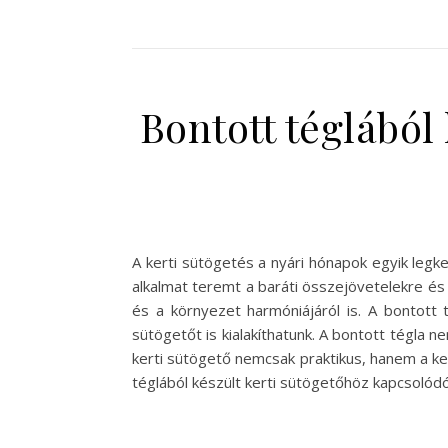
Bontott téglából 
A kerti sütögetés a nyári hónapok egyik leg
alkalmat teremt a baráti összejövetelekre és 
és a környezet harmóniájáról is. A bontott 
sütögetőt is kialakíthatunk. A bontott tégla 
kerti sütögető nemcsak praktikus, hanem a ker
téglából készült kerti sütögetőhöz kapcsolód