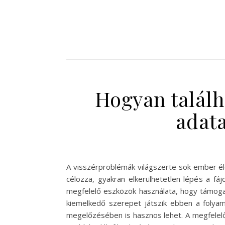
Hogyan talál
adata
A visszérproblémák világszerte sok ember él
célozza, gyakran elkerülhetetlen lépés a fá
megfelelő eszközök használata, hogy támoga
kiemelkedő szerepet játszik ebben a folya
megelőzésében is hasznos lehet. A megfelelő