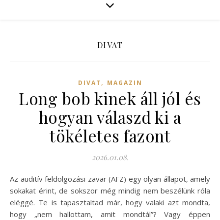
DIVAT
,
DIVAT
MAGAZIN
Long bob kinek áll jól és
hogyan válaszd ki a
tökéletes fazont
2026.01.08.
Az auditív feldolgozási zavar (AFZ) egy olyan állapot, amely
sokakat érint, de sokszor még mindig nem beszélünk róla
eléggé. Te is tapasztaltad már, hogy valaki azt mondta,
hogy „nem hallottam, amit mondtál”? Vagy éppen