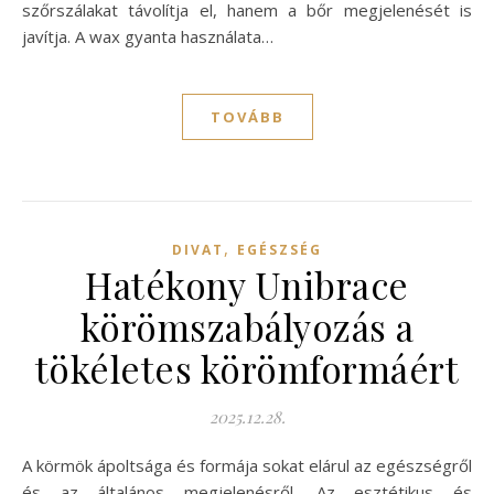
szőrszálakat távolítja el, hanem a bőr megjelenését is
javítja. A wax gyanta használata…
TOVÁBB
,
DIVAT
EGÉSZSÉG
Hatékony Unibrace
körömszabályozás a
tökéletes körömformáért
2025.12.28.
A körmök ápoltsága és formája sokat elárul az egészségről
és az általános megjelenésről. Az esztétikus és