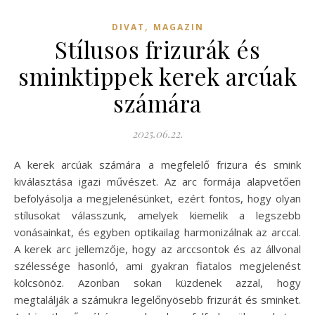
,
DIVAT
MAGAZIN
Stílusos frizurák és
sminktippek kerek arcúak
számára
2025.06.22.
A kerek arcúak számára a megfelelő frizura és smink
kiválasztása igazi művészet. Az arc formája alapvetően
befolyásolja a megjelenésünket, ezért fontos, hogy olyan
stílusokat válasszunk, amelyek kiemelik a legszebb
vonásainkat, és egyben optikailag harmonizálnak az arccal.
A kerek arc jellemzője, hogy az arccsontok és az állvonal
szélessége hasonló, ami gyakran fiatalos megjelenést
kölcsönöz. Azonban sokan küzdenek azzal, hogy
megtalálják a számukra legelőnyösebb frizurát és sminket.