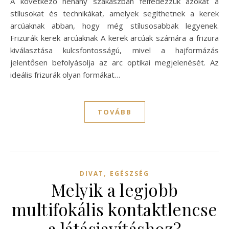
A következő néhány szakaszban felfedezzük azokat a
stílusokat és technikákat, amelyek segíthetnek a kerek
arcúaknak abban, hogy még stílusosabbak legyenek.
Frizurák kerek arcúaknak A kerek arcúak számára a frizura
kiválasztása kulcsfontosságú, mivel a hajformázás
jelentősen befolyásolja az arc optikai megjelenését. Az
ideális frizurák olyan formákat…
TOVÁBB
,
DIVAT
EGÉSZSÉG
Melyik a legjobb
multifokális kontaktlencse
a látásjavításhoz?