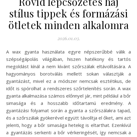
Rövid lépcsőzetes haj
stílus tippek és formázási
ötletek minden alkalomra
2026.01.03.
A wax gyanta használata egyre népszerűbbé válik a
szépségápolás világában, hiszen hatékony és tartós
megoldást kínál a nem kívánt szőrszálak eltávolítására. A
hagyományos borotválás mellett sokan választják a
gyantázást, mivel ez a módszer nemcsak esztétikus, de
időt is spórolhat a rendszeres szőrtelenítés során. A wax
gyanta alkalmazása számos előnnyel jár, mint például a bőr
simasága és a hosszabb időtartamú eredmény. A
gyantázási folyamat során a gyanta a szőrszálakra tapad,
és a szőrszálak gyökerével együtt távolítja el őket, ami azt
jelenti, hogy a bőr simasága hetekig is eltarthat. Ezenkívül
a gyantázás serkenti a bőr vérkeringését, így nemcsak a