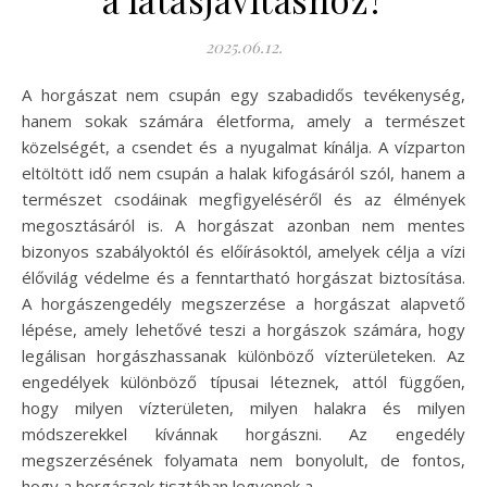
2025.06.12.
A horgászat nem csupán egy szabadidős tevékenység,
hanem sokak számára életforma, amely a természet
közelségét, a csendet és a nyugalmat kínálja. A vízparton
eltöltött idő nem csupán a halak kifogásáról szól, hanem a
természet csodáinak megfigyeléséről és az élmények
megosztásáról is. A horgászat azonban nem mentes
bizonyos szabályoktól és előírásoktól, amelyek célja a vízi
élővilág védelme és a fenntartható horgászat biztosítása.
A horgászengedély megszerzése a horgászat alapvető
lépése, amely lehetővé teszi a horgászok számára, hogy
legálisan horgászhassanak különböző vízterületeken. Az
engedélyek különböző típusai léteznek, attól függően,
hogy milyen vízterületen, milyen halakra és milyen
módszerekkel kívánnak horgászni. Az engedély
megszerzésének folyamata nem bonyolult, de fontos,
hogy a horgászok tisztában legyenek a…