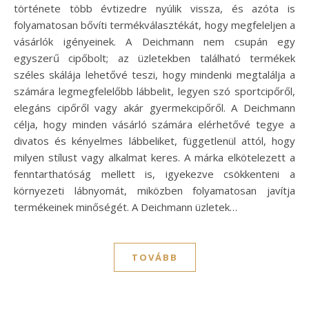
története több évtizedre nyúlik vissza, és azóta is
folyamatosan bővíti termékválasztékát, hogy megfeleljen a
vásárlók igényeinek. A Deichmann nem csupán egy
egyszerű cipőbolt; az üzletekben található termékek
széles skálája lehetővé teszi, hogy mindenki megtalálja a
számára legmegfelelőbb lábbelit, legyen szó sportcipőről,
elegáns cipőről vagy akár gyermekcipőről. A Deichmann
célja, hogy minden vásárló számára elérhetővé tegye a
divatos és kényelmes lábbeliket, függetlenül attól, hogy
milyen stílust vagy alkalmat keres. A márka elkötelezett a
fenntarthatóság mellett is, igyekezve csökkenteni a
környezeti lábnyomát, miközben folyamatosan javítja
termékeinek minőségét. A Deichmann üzletek…
TOVÁBB