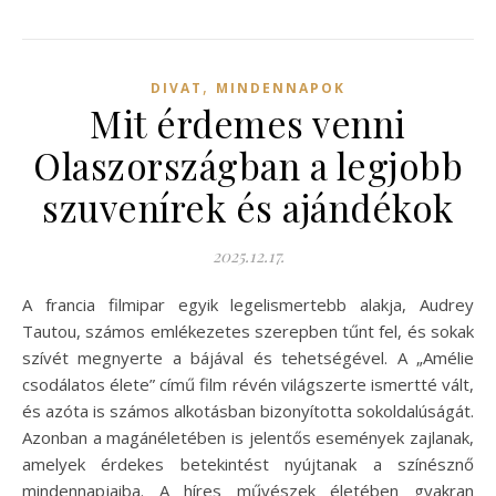
,
DIVAT
MINDENNAPOK
Mit érdemes venni
Olaszországban a legjobb
szuvenírek és ajándékok
2025.12.17.
A francia filmipar egyik legelismertebb alakja, Audrey
Tautou, számos emlékezetes szerepben tűnt fel, és sokak
szívét megnyerte a bájával és tehetségével. A „Amélie
csodálatos élete” című film révén világszerte ismertté vált,
és azóta is számos alkotásban bizonyította sokoldalúságát.
Azonban a magánéletében is jelentős események zajlanak,
amelyek érdekes betekintést nyújtanak a színésznő
mindennapjaiba. A híres művészek életében gyakran