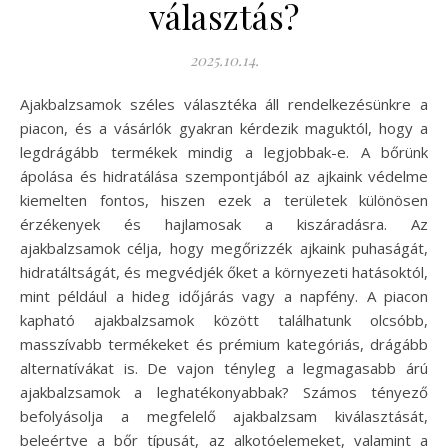
választás?
2025.10.14.
Ajakbalzsamok széles választéka áll rendelkezésünkre a
piacon, és a vásárlók gyakran kérdezik maguktól, hogy a
legdrágább termékek mindig a legjobbak-e. A bőrünk
ápolása és hidratálása szempontjából az ajkaink védelme
kiemelten fontos, hiszen ezek a területek különösen
érzékenyek és hajlamosak a kiszáradásra. Az
ajakbalzsamok célja, hogy megőrizzék ajkaink puhaságát,
hidratáltságát, és megvédjék őket a környezeti hatásoktól,
mint például a hideg időjárás vagy a napfény. A piacon
kapható ajakbalzsamok között találhatunk olcsóbb,
masszívabb termékeket és prémium kategóriás, drágább
alternatívákat is. De vajon tényleg a legmagasabb árú
ajakbalzsamok a leghatékonyabbak? Számos tényező
befolyásolja a megfelelő ajakbalzsam kiválasztását,
beleértve a bőr típusát, az alkotóelemeket, valamint a