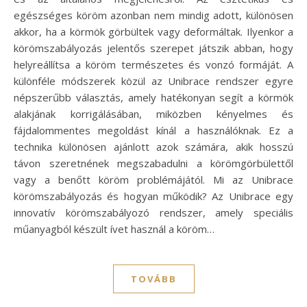
egészséges köröm azonban nem mindig adott, különösen
akkor, ha a körmök görbültek vagy deformáltak. Ilyenkor a
körömszabályozás jelentős szerepet játszik abban, hogy
helyreállítsa a köröm természetes és vonzó formáját. A
különféle módszerek közül az Unibrace rendszer egyre
népszerűbb választás, amely hatékonyan segít a körmök
alakjának korrigálásában, miközben kényelmes és
fájdalommentes megoldást kínál a használóknak. Ez a
technika különösen ajánlott azok számára, akik hosszú
távon szeretnének megszabadulni a körömgörbülettől
vagy a benőtt köröm problémájától. Mi az Unibrace
körömszabályozás és hogyan működik? Az Unibrace egy
innovatív körömszabályozó rendszer, amely speciális
műanyagból készült ívet használ a köröm…
TOVÁBB