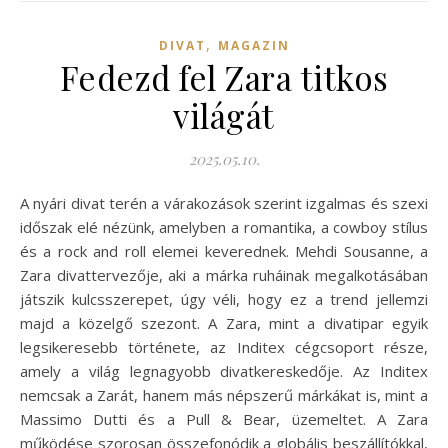
,
DIVAT
MAGAZIN
Fedezd fel Zara titkos
világát
2025.05.10.
A nyári divat terén a várakozások szerint izgalmas és szexi
időszak elé nézünk, amelyben a romantika, a cowboy stílus
és a rock and roll elemei keverednek. Mehdi Sousanne, a
Zara divattervezője, aki a márka ruháinak megalkotásában
játszik kulcsszerepet, úgy véli, hogy ez a trend jellemzi
majd a közelgő szezont. A Zara, mint a divatipar egyik
legsikeresebb története, az Inditex cégcsoport része,
amely a világ legnagyobb divatkereskedője. Az Inditex
nemcsak a Zarát, hanem más népszerű márkákat is, mint a
Massimo Dutti és a Pull & Bear, üzemeltet. A Zara
működése szorosan összefonódik a globális beszállítókkal,