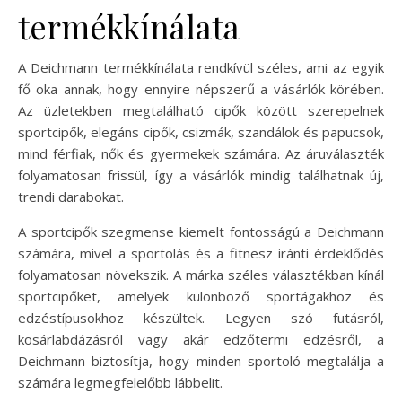
termékkínálata
A Deichmann termékkínálata rendkívül széles, ami az egyik
fő oka annak, hogy ennyire népszerű a vásárlók körében.
Az üzletekben megtalálható cipők között szerepelnek
sportcipők, elegáns cipők, csizmák, szandálok és papucsok,
mind férfiak, nők és gyermekek számára. Az áruválaszték
folyamatosan frissül, így a vásárlók mindig találhatnak új,
trendi darabokat.
A sportcipők szegmense kiemelt fontosságú a Deichmann
számára, mivel a sportolás és a fitnesz iránti érdeklődés
folyamatosan növekszik. A márka széles választékban kínál
sportcipőket, amelyek különböző sportágakhoz és
edzéstípusokhoz készültek. Legyen szó futásról,
kosárlabdázásról vagy akár edzőtermi edzésről, a
Deichmann biztosítja, hogy minden sportoló megtalálja a
számára legmegfelelőbb lábbelit.