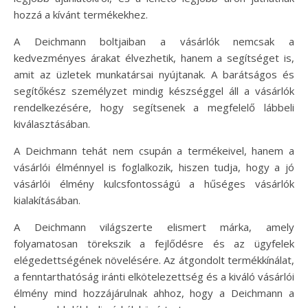
hozzá a kívánt termékekhez.
A Deichmann boltjaiban a vásárlók nemcsak a
kedvezményes árakat élvezhetik, hanem a segítséget is,
amit az üzletek munkatársai nyújtanak. A barátságos és
segítőkész személyzet mindig készséggel áll a vásárlók
rendelkezésére, hogy segítsenek a megfelelő lábbeli
kiválasztásában.
A Deichmann tehát nem csupán a termékeivel, hanem a
vásárlói élménnyel is foglalkozik, hiszen tudja, hogy a jó
vásárlói élmény kulcsfontosságú a hűséges vásárlók
kialakításában.
A Deichmann világszerte elismert márka, amely
folyamatosan törekszik a fejlődésre és az ügyfelek
elégedettségének növelésére. Az átgondolt termékkínálat,
a fenntarthatóság iránti elkötelezettség és a kiváló vásárlói
élmény mind hozzájárulnak ahhoz, hogy a Deichmann a