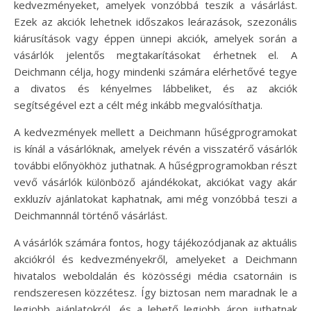
kedvezményeket, amelyek vonzóbbá teszik a vásárlást.
Ezek az akciók lehetnek időszakos leárazások, szezonális
kiárusítások vagy éppen ünnepi akciók, amelyek során a
vásárlók jelentős megtakarításokat érhetnek el. A
Deichmann célja, hogy mindenki számára elérhetővé tegye
a divatos és kényelmes lábbeliket, és az akciók
segítségével ezt a célt még inkább megvalósíthatja.
A kedvezmények mellett a Deichmann hűségprogramokat
is kínál a vásárlóknak, amelyek révén a visszatérő vásárlók
további előnyökhöz juthatnak. A hűségprogramokban részt
vevő vásárlók különböző ajándékokat, akciókat vagy akár
exkluzív ajánlatokat kaphatnak, ami még vonzóbbá teszi a
Deichmannnál történő vásárlást.
A vásárlók számára fontos, hogy tájékozódjanak az aktuális
akciókról és kedvezményekről, amelyeket a Deichmann
hivatalos weboldalán és közösségi média csatornáin is
rendszeresen közzétesz. Így biztosan nem maradnak le a
legjobb ajánlatokról, és a lehető legjobb áron juthatnak