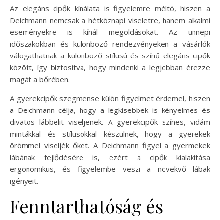
Az elegáns cipők kínálata is figyelemre méltó, hiszen a
Deichmann nemcsak a hétköznapi viseletre, hanem alkalmi
eseményekre is kínál megoldásokat. Az ünnepi
időszakokban és különböző rendezvényeken a vásárlók
válogathatnak a különböző stílusú és színű elegáns cipők
között, így biztosítva, hogy mindenki a legjobban érezze
magát a bőrében.
A gyerekcipők szegmense külön figyelmet érdemel, hiszen
a Deichmann célja, hogy a legkisebbek is kényelmes és
divatos lábbelit viseljenek. A gyerekcipők színes, vidám
mintákkal és stílusokkal készülnek, hogy a gyerekek
örömmel viseljék őket. A Deichmann figyel a gyermekek
lábának fejlődésére is, ezért a cipők kialakítása
ergonomikus, és figyelembe veszi a növekvő lábak
igényeit.
Fenntarthatóság és