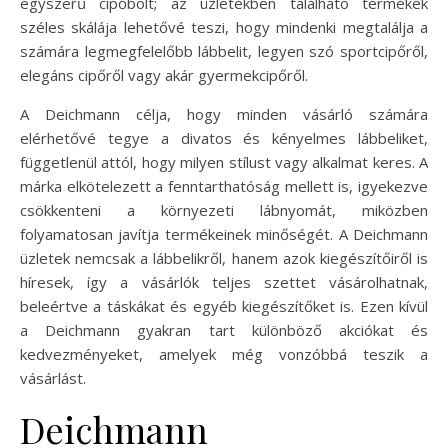
egyszerű cipőbolt; az üzletekben található termékek
széles skálája lehetővé teszi, hogy mindenki megtalálja a
számára legmegfelelőbb lábbelit, legyen szó sportcipőről,
elegáns cipőről vagy akár gyermekcipőről.
A Deichmann célja, hogy minden vásárló számára
elérhetővé tegye a divatos és kényelmes lábbeliket,
függetlenül attól, hogy milyen stílust vagy alkalmat keres. A
márka elkötelezett a fenntarthatóság mellett is, igyekezve
csökkenteni a környezeti lábnyomát, miközben
folyamatosan javítja termékeinek minőségét. A Deichmann
üzletek nemcsak a lábbelikről, hanem azok kiegészítőiről is
híresek, így a vásárlók teljes szettet vásárolhatnak,
beleértve a táskákat és egyéb kiegészítőket is. Ezen kívül
a Deichmann gyakran tart különböző akciókat és
kedvezményeket, amelyek még vonzóbbá teszik a
vásárlást.
Deichmann