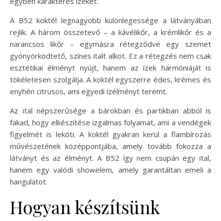
egyben karakteres ízeket.
A B52 koktél legnagyobb különlegessége a látványában
rejlik. A három összetevő – a kávélikőr, a krémlikőr és a
narancsos likőr – egymásra rétegződve egy szemet
gyönyörködtető, színes italt alkot. Ez a rétegzés nem csak
esztétikai élményt nyújt, hanem az ízek harmóniáját is
tökéletesen szolgálja. A koktél egyszerre édes, krémes és
enyhén citrusos, ami egyedi ízélményt teremt.
Az ital népszerűsége a bárokban és partikban abból is
fakad, hogy elkészítése izgalmas folyamat, ami a vendégek
figyelmét is leköti. A koktél gyakran kerül a flambírozás
művészetének középpontjába, amely tovább fokozza a
látványt és az élményt. A B52 így nem csupán egy ital,
hanem egy valódi showelem, amely garantáltan emeli a
hangulatot.
Hogyan készítsünk