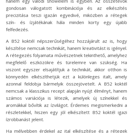
hanem egy valódi showelem is egyben. Az összetevők
gondosan válogatott kombinációja és az elkészítés
precizitása teszi igazán egyedivé, miközben a rétegek
szín- és ízjátékának hála minden korty egy újabb
felfedezés.
A B52 koktél népszerűségéhez hozzájárult az is, hogy
készítése nemcsak technikát, hanem kreativitást is igényel.
A rétegezés folyamata művészetnek tekinthető, amelyhez
megfelelő eszközökre és türelemre van szükség. Ha
viszont egyszer elsajátítjuk a technikát, akkor otthon is
könnyedén elkészíthetjük ezt a különleges italt, amely
azonnal feldobja bármelyik összejövetelt. A B52 koktél
nemcsak a klasszikus recept alapján nyújt élményt, hanem
számos variációja is létezik, amelyek új színekkel és
aromákkal bővítik az ízvilágot. Érdemes megismerkedni a
részletekkel, hiszen egy jól elkészített B52 koktél igazi
ízrobbanást jelent.
Ha mélyebben érdekel az ital elkészítése és a rétegek