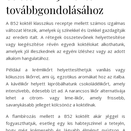
továbbgondolásához
A B52 koktél klasszikus receptje mellett számos izgalmas
változat létezik, amelyek új színekkel és ízekkel gazdagítják
az eredeti italt. A rétegek összetevőinek helyettesítése
vagy kiegészítése révén egyedi koktélokat alkothatunk,
amelyek jól illeszkednek az egyéni ízléshez vagy az adott
alkalom hangulatához.
Például a krémlikőrt helyettesíthetjük vaníliás vagy
kókuszos likőrrel, ami új, egzotikus aromákat hoz az italba.
A kávélikőr helyett kipróbálhatunk csokoládélikőrt, amely
intenzívebb, édesebb ízt ad. A narancsos likőr alternatívája
lehet a citrom- vagy lime-likőr, amely frissebb,
savanykásabb jelleget kölcsönöz a koktélnak.
A flambírozás mellett a B52 koktélt akár jéggel is
fogyaszthatjuk, esetleg egy kis habtejszínnel a tetején,
hogy még krémesebb és lágyabb élményt nyújtson. A