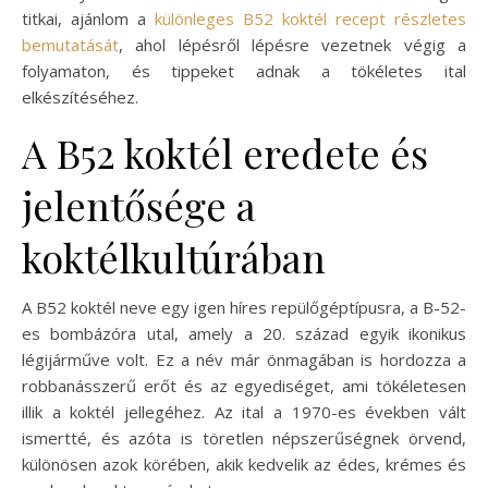
titkai, ajánlom a
különleges B52 koktél recept részletes
bemutatását
, ahol lépésről lépésre vezetnek végig a
folyamaton, és tippeket adnak a tökéletes ital
elkészítéséhez.
A B52 koktél eredete és
jelentősége a
koktélkultúrában
A B52 koktél neve egy igen híres repülőgéptípusra, a B-52-
es bombázóra utal, amely a 20. század egyik ikonikus
légijárműve volt. Ez a név már önmagában is hordozza a
robbanásszerű erőt és az egyediséget, ami tökéletesen
illik a koktél jellegéhez. Az ital a 1970-es években vált
ismertté, és azóta is töretlen népszerűségnek örvend,
különösen azok körében, akik kedvelik az édes, krémes és