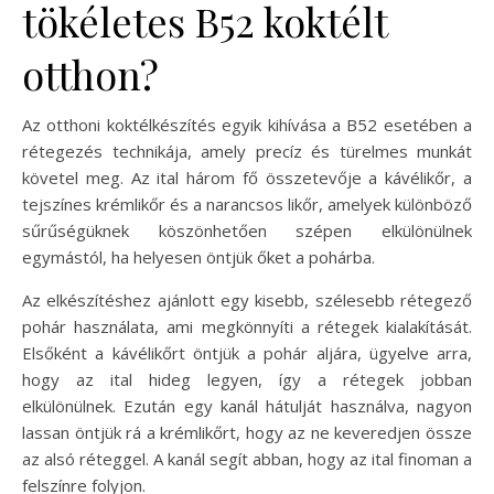
tökéletes B52 koktélt
otthon?
Az otthoni koktélkészítés egyik kihívása a B52 esetében a
rétegezés technikája, amely precíz és türelmes munkát
követel meg. Az ital három fő összetevője a kávélikőr, a
tejszínes krémlikőr és a narancsos likőr, amelyek különböző
sűrűségüknek köszönhetően szépen elkülönülnek
egymástól, ha helyesen öntjük őket a pohárba.
Az elkészítéshez ajánlott egy kisebb, szélesebb rétegező
pohár használata, ami megkönnyíti a rétegek kialakítását.
Elsőként a kávélikőrt öntjük a pohár aljára, ügyelve arra,
hogy az ital hideg legyen, így a rétegek jobban
elkülönülnek. Ezután egy kanál hátulját használva, nagyon
lassan öntjük rá a krémlikőrt, hogy az ne keveredjen össze
az alsó réteggel. A kanál segít abban, hogy az ital finoman a
felszínre folyjon.