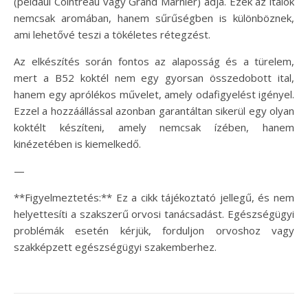
(például Cointreau vagy Grand Marnier) adja. Ezek az italok
nemcsak aromában, hanem sűrűségben is különböznek,
ami lehetővé teszi a tökéletes rétegzést.
Az elkészítés során fontos az alaposság és a türelem,
mert a B52 koktél nem egy gyorsan összedobott ital,
hanem egy aprólékos művelet, amely odafigyelést igényel.
Ezzel a hozzáállással azonban garantáltan sikerül egy olyan
koktélt készíteni, amely nemcsak ízében, hanem
kinézetében is kiemelkedő.
—
**Figyelmeztetés:** Ez a cikk tájékoztató jellegű, és nem
helyettesíti a szakszerű orvosi tanácsadást. Egészségügyi
problémák esetén kérjük, forduljon orvoshoz vagy
szakképzett egészségügyi szakemberhez.