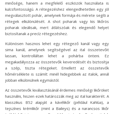
minősége, hanem a megfelelő eszközök használata is
kulcsfontosságú. A rétegezéshez elengedhetetlen egy jól
megválasztott pohár, amelynek formája és mérete segíti a
rétegek elkülönülését. A shot poharak vagy kis likőrös
poharak ideálisak, mert átlátszóak és elegendő helyet
biztosítanak a precíz rétegezéshez.
Különösen hasznos lehet egy rétegező kanál vagy egy
sima kanál, amelynek segítségével az ital összetevőit
lassan, kontrolláltan lehet a pohárba önteni. Ez
megakadályozza az összetevők keveredését és biztosítja
a szép, tiszta rétegeket. Emellett az összetevők
hőmérséklete is számít: minél hidegebbek az italok, annál
jobban elkülönülnek egymástól.
Az összetevők kiválasztásánál érdemes minőségi likőröket
használni, hiszen ezek határozzák meg az ital karakterét. A
klasszikus B52 alapját a kávélikőr (például Kahlúa), a
tejszínes krémlikőr (mint a Baileys) és a narancsos likőr