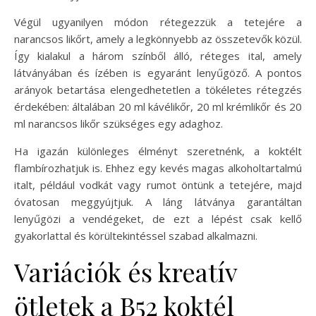
Végül ugyanilyen módon rétegezzük a tetejére a
narancsos likőrt, amely a legkönnyebb az összetevők közül.
Így kialakul a három színből álló, réteges ital, amely
látványában és ízében is egyaránt lenyűgöző. A pontos
arányok betartása elengedhetetlen a tökéletes rétegzés
érdekében: általában 20 ml kávélikőr, 20 ml krémlikőr és 20
ml narancsos likőr szükséges egy adaghoz.
Ha igazán különleges élményt szeretnénk, a koktélt
flambírozhatjuk is. Ehhez egy kevés magas alkoholtartalmú
italt, például vodkát vagy rumot öntünk a tetejére, majd
óvatosan meggyújtjuk. A láng látványa garantáltan
lenyűgözi a vendégeket, de ezt a lépést csak kellő
gyakorlattal és körültekintéssel szabad alkalmazni.
Variációk és kreatív
ötletek a B52 koktél