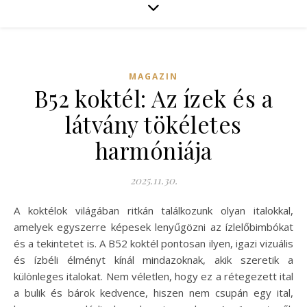
MAGAZIN
B52 koktél: Az ízek és a
látvány tökéletes
harmóniája
2025.11.30.
A koktélok világában ritkán találkozunk olyan italokkal,
amelyek egyszerre képesek lenyűgözni az ízlelőbimbókat
és a tekintetet is. A B52 koktél pontosan ilyen, igazi vizuális
és ízbéli élményt kínál mindazoknak, akik szeretik a
különleges italokat. Nem véletlen, hogy ez a rétegezett ital
a bulik és bárok kedvence, hiszen nem csupán egy ital,