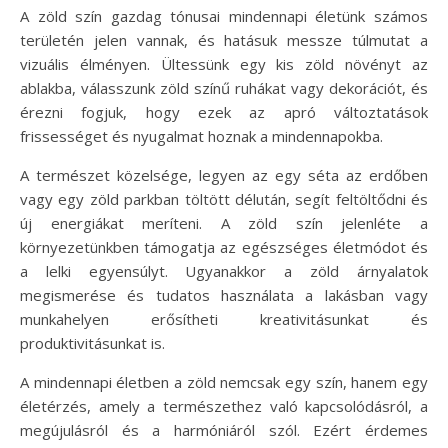
A zöld szín gazdag tónusai mindennapi életünk számos
területén jelen vannak, és hatásuk messze túlmutat a
vizuális élményen. Ültessünk egy kis zöld növényt az
ablakba, válasszunk zöld színű ruhákat vagy dekorációt, és
érezni fogjuk, hogy ezek az apró változtatások
frissességet és nyugalmat hoznak a mindennapokba.
A természet közelsége, legyen az egy séta az erdőben
vagy egy zöld parkban töltött délután, segít feltöltődni és
új energiákat meríteni. A zöld szín jelenléte a
környezetünkben támogatja az egészséges életmódot és
a lelki egyensúlyt. Ugyanakkor a zöld árnyalatok
megismerése és tudatos használata a lakásban vagy
munkahelyen erősítheti kreativitásunkat és
produktivitásunkat is.
A mindennapi életben a zöld nemcsak egy szín, hanem egy
életérzés, amely a természethez való kapcsolódásról, a
megújulásról és a harmóniáról szól. Ezért érdemes