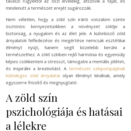
tavaszi rügyektől az őszi levelekig, átszövik a tájat, és
mindenütt a természet erejét sugározzák.
Nem véletlen, hogy a zöld szín iránti vonzalom szinte
ösztönös: környezetünkben a növényzet zöldje a
biztonság, a nyugalom és az élet jele. A különböző zöld
árnyalatok felfedezése és megértése nemcsak esztétikai
élményt nyújt, hanem segít közelebb kerülni a
természethez. A zöld színben rejlő harmónia és egyensúly
képes csökkenteni a stresszt, támogatni a mentális jólétet,
és inspirálni a kreativitást. A
természet színpompájának
különleges zöld árnyalatai
olyan élményt kínálnak, amely
egyszerre frissítő és megnyugtató.
A zöld szín
pszichológiája és hatásai
a lélekre