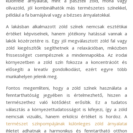
különféle árnyalatai, mint a pasztell zöld, moha vagy
olívazöld, jól kombinálhatók más természetes színekkel,
például a fa barnájával vagy a bézses árnyalatokkal.
A lakásban alkalmazott zöld színek nemcsak esztétikai
értéket képviselnek, hanem jótékony hatással vannak a
lakók közérzetére is. Egy jól megválasztott zöld fal vagy
zöld kiegészítők segíthetnek a relaxációban, miközben
frissességet csempésznek a mindennapokba. Az irodai
környezetben a zöld szín fokozza a koncentrációt és
elősegíti a kreatív gondolkodást, ezért egyre több
munkahelyen jelenik meg.
Fontos megemlíteni, hogy a zöld színek használata a
fenntarthatóság jegyében is értelmezhető, hiszen a
természethez való kötődést erősítik. Ez a tudatos
választás a környezettudatosságot is kifejezi, így a zöld
nemcsak vizuális, hanem erkölcsi értéket is hordoz. A
természet színpompájának különleges zöld árnyalatai
ihletet adhatnak a harmonikus és fenntartható otthon