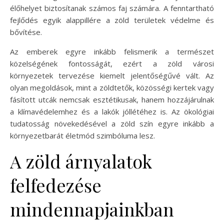
élőhelyet biztosítanak számos faj számára. A fenntartható
fejlődés egyik alappillére a zöld területek védelme és
bővítése.
Az emberek egyre inkább felismerik a természet
közelségének fontosságát, ezért a zöld városi
környezetek tervezése kiemelt jelentőségűvé vált. Az
olyan megoldások, mint a zöldtetők, közösségi kertek vagy
fásított utcák nemcsak esztétikusak, hanem hozzájárulnak
a klímavédelemhez és a lakók jóllétéhez is. Az ökológiai
tudatosság növekedésével a zöld szín egyre inkább a
környezetbarát életmód szimbóluma lesz.
A zöld árnyalatok
felfedezése
mindennapjainkban