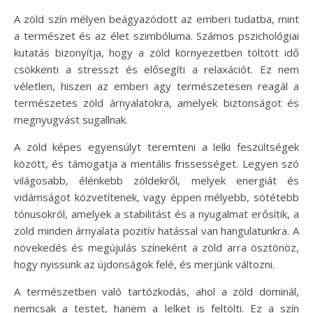
A zöld szín mélyen beágyazódott az emberi tudatba, mint
a természet és az élet szimbóluma. Számos pszichológiai
kutatás bizonyítja, hogy a zöld környezetben töltött idő
csökkenti a stresszt és elősegíti a relaxációt. Ez nem
véletlen, hiszen az emberi agy természetesen reagál a
természetes zöld árnyalatokra, amelyek biztonságot és
megnyugvást sugallnak.
A zöld képes egyensúlyt teremteni a lelki feszültségek
között, és támogatja a mentális frissességet. Legyen szó
világosabb, élénkebb zöldekről, melyek energiát és
vidámságot közvetítenek, vagy éppen mélyebb, sötétebb
tónusokról, amelyek a stabilitást és a nyugalmat erősítik, a
zöld minden árnyalata pozitív hatással van hangulatunkra. A
növekedés és megújulás színeként a zöld arra ösztönöz,
hogy nyissunk az újdonságok felé, és merjünk változni.
A természetben való tartózkodás, ahol a zöld dominál,
nemcsak a testet, hanem a lelket is feltölti. Ez a szín