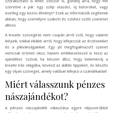
szórakoztató is lehet. Először is, gondolj arra, hogy mit
szeretne a pár: egy szép utazást, új bútorokat, vagy
esetleg egy közös élményt? Ezek az információk segítenek
abban, hogy személyre szabott és szívhez szóló üzenetet
alkoss.
A kreatív szövegírás nem csupán arról szól, hogy valamit
leírjunk; sokkal inkább arról, hogy kifejezzük az érzéseinket
és a jókívánságainkat. Egy jól megfogalmazott üzenet
nemcsak örömet okoz, hanem emlékezetessé is teszi az
ajándékot. Szóval, ha készen állsz, hogy belemerülj a
kreatív írás világába, kövesd az alábbi tippeket, és készíts
egy olyan szöveget, amely valóban kifejezi a szándékaidat!
Miért válasszunk pénzes
nászajándékot?
A pénzes nászajándék választása egyre népszerűbbé