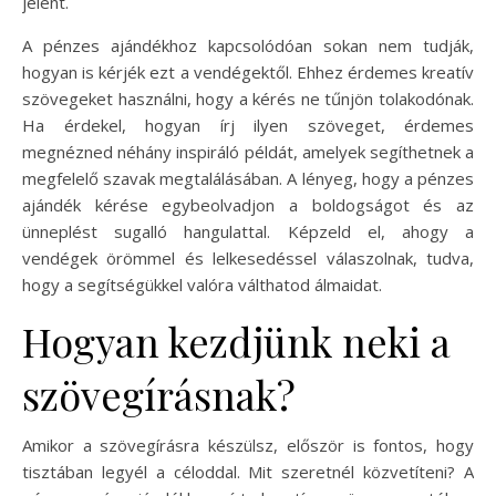
jelent.
A pénzes ajándékhoz kapcsolódóan sokan nem tudják,
hogyan is kérjék ezt a vendégektől. Ehhez érdemes kreatív
szövegeket használni, hogy a kérés ne tűnjön tolakodónak.
Ha érdekel, hogyan írj ilyen szöveget, érdemes
megnézned néhány inspiráló példát, amelyek segíthetnek a
megfelelő szavak megtalálásában. A lényeg, hogy a pénzes
ajándék kérése egybeolvadjon a boldogságot és az
ünneplést sugalló hangulattal. Képzeld el, ahogy a
vendégek örömmel és lelkesedéssel válaszolnak, tudva,
hogy a segítségükkel valóra válthatod álmaidat.
Hogyan kezdjünk neki a
szövegírásnak?
Amikor a szövegírásra készülsz, először is fontos, hogy
tisztában legyél a céloddal. Mit szeretnél közvetíteni? A