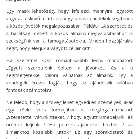
Egy másik lehetőség, hogy kifejezd, mennyire izgatott
vagy az esküvő miatt, és hogy a nászajándékok segítenek
a közös jövőtök megalapozásában. Például: „A szeretet és
a barátság mellett a közös álmaink megvalósításához is
szükségünk van a támogatásotokra. Minden hozzájárulás
segít, hogy elérjük a vágyott céljainkat!”
Ha szeretnél kicsit romantikusabb lenni, mondhatod:
„Együtt szeretnénk építeni a jövőnket, és a ti
segítségetekkel valóra válhatnak az álmaink.” Így a
vendégek érezni fogják, hogy az ajándékaik valóban
fontosak számotokra.
Ne feledd, hogy a szöveg lehet egyedi és személyes, akár
egy rövid vers formájában is megfogalmazhatod:
„Szeretettel várunk titeket, / hogy együtt ünnepeljünk, és
örömet leljünk. / Ha pénzes ajándékot hoztok, / az
álmainkhoz közelebb juttok.” Ez egy szórakoztató és