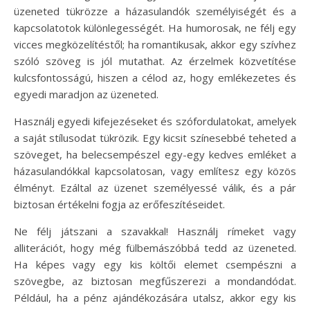
üzeneted tükrözze a házasulandók személyiségét és a
kapcsolatotok különlegességét. Ha humorosak, ne félj egy
vicces megközelítéstől; ha romantikusak, akkor egy szívhez
szóló szöveg is jól mutathat. Az érzelmek közvetítése
kulcsfontosságú, hiszen a célod az, hogy emlékezetes és
egyedi maradjon az üzeneted.
Használj egyedi kifejezéseket és szófordulatokat, amelyek
a saját stílusodat tükrözik. Egy kicsit színesebbé teheted a
szöveget, ha belecsempészel egy-egy kedves emléket a
házasulandókkal kapcsolatosan, vagy említesz egy közös
élményt. Ezáltal az üzenet személyessé válik, és a pár
biztosan értékelni fogja az erőfeszítéseidet.
Ne félj játszani a szavakkal! Használj rímeket vagy
alliterációt, hogy még fülbemászóbbá tedd az üzeneted.
Ha képes vagy egy kis költői elemet csempészni a
szövegbe, az biztosan megfűszerezi a mondandódat.
Például, ha a pénz ajándékozására utalsz, akkor egy kis