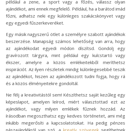
például a zene, a sport vagy a főzés, válassz olyan
ajándékot, ami ennek megfelelő. Például, ha a barátod imád
főzni, adhatsz neki egy különleges szakácskönyvet vagy
egy egyedi fűszerkeveréket.
Egy másik nagyszerű ötlet a személyre szabott ajándékok
beszerzése. Manapság számos lehetőség van arra, hogy
az ajándékodat egyedi módon díszítsd. Gondolj egy
gravírozott tárgyra, mint például egy kulcstartó vagy
ékszer, amelyre a közös emlékeitekből meríthetsz
inspirációt. Az ilyen részletek mindig különlegesebbé teszik
az ajándékot, hiszen az ajándékozott tudni fogja, hogy rá
és a közös élményeitekre gondoltál.
Ne félj a kreativitástól sem! Készíthetsz saját kezűleg egy
képeslapot, amelyen leírod, miért választottad ezt az
ajándékot, vagy milyen emlékek fűznek hozzád. Az
írásodban megoszthatsz egy kedves történetet, ami még
inkább megerősíti a kapcsolatotokat. Ha pedig pénzes
nászajándékról van szó, a
kreatív szövegek
segíthetnek