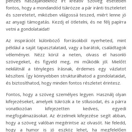
pénzes nászajándékhoz írt kreatív szöveg esetében
fontos, hogy a mondandód tükrözze a pár iránti tiszteletet
és szeretetet, miközben világossá teszed, miért lenne jó
az anyagi támogatás. Kezdj el ötletelni, és ne félj papírra
vetni a gondolataidat!
Az inspirációt különböző forrásokból nyerheted, mint
például a saját tapasztalataid, vagy a barátok, családtagok
véleményei. Nézz körül a neten, olvass el hasonló
szövegeket, és figyeld meg, mi működik jól. Mielőtt
nekilátnál a tényleges írásnak, érdemes egy vázlatot
készíteni. Így könnyebben strukturálhatod a gondolataidat,
és biztosíthatod, hogy minden fontos részletet érintesz.
Fontos, hogy a szöveg személyes legyen. Használj olyan
kifejezéseket, amelyek tükrözik a te stílusodat, és a párra
vonatkozóan kifejezetten kedves, egyedi
megfogalmazásokat. Az érzelmek kifejezése segít abban,
hogy a szöveg valóban megérintse az olvasót. Ne feledd,
hogy a humor is jó eszköz lehet, ha megfelelően