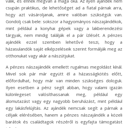
válik, és ennek megvan a maga oka. Az ilyen ajándék nem
csupán praktikus, de lehetőséget ad a fiatal párnak arra,
hogy azt vásároljanak, amire valóban szükségük van.
Gondolj csak bele: sokszor a hagyományos nászajándékok,
mint például a konyhai gépek vagy a lakberendezési
tárgyak, nem mindig találják el a pár ízlését. A pénzes
ajándék ezzel szemben lehetővé teszi, hogy a
házasulandók saját elképzeléseik szerint formálják meg az
otthonukat vagy akár a nászútjukat.
A pénzes nászajándék emellett rugalmas megoldást kínál.
Mivel sok pár már együtt él a házasságkötés előtt,
előfordulhat, hogy már van minden szükséges dologuk.
Ilyen esetben a pénz segít abban, hogy valami igazán
különlegeset valósíthassanak meg, például egy
álomutazást vagy egy nagyobb beruházást, mint például
egy lakásfelújítás. Az ajándék nemcsak segít a párnak a
céljaik elérésében, hanem a pénzes nászajándék a közeli
barátok és családtagok részéről is egyfajta támogatást