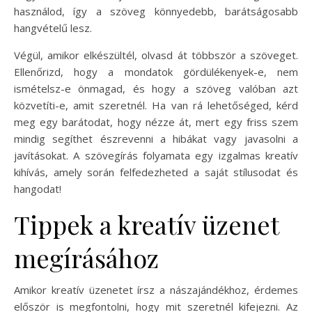
használod, így a szöveg könnyedebb, barátságosabb
hangvételű lesz.
Végül, amikor elkészültél, olvasd át többször a szöveget.
Ellenőrizd, hogy a mondatok gördülékenyek-e, nem
ismételsz-e önmagad, és hogy a szöveg valóban azt
közvetíti-e, amit szeretnél. Ha van rá lehetőséged, kérd
meg egy barátodat, hogy nézze át, mert egy friss szem
mindig segíthet észrevenni a hibákat vagy javasolni a
javításokat. A szövegírás folyamata egy izgalmas kreatív
kihívás, amely során felfedezheted a saját stílusodat és
hangodat!
Tippek a kreatív üzenet
megírásához
Amikor kreatív üzenetet írsz a nászajándékhoz, érdemes
először is megfontolni, hogy mit szeretnél kifejezni. Az