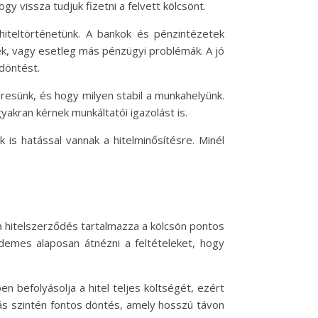
 vissza tudjuk fizetni a felvett kölcsönt.
hiteltörténetünk. A bankok és pénzintézetek
sek, vagy esetleg más pénzügyi problémák. A jó
 döntést.
resünk, és hogy milyen stabil a munkahelyünk.
yakran kérnek munkáltatói igazolást is.
 is hatással vannak a hitelminősítésre. Minél
a hitelszerződés tartalmazza a kölcsön pontos
érdemes alaposan átnézni a feltételeket, hogy
 befolyásolja a hitel teljes költségét, ezért
tás szintén fontos döntés, amely hosszú távon