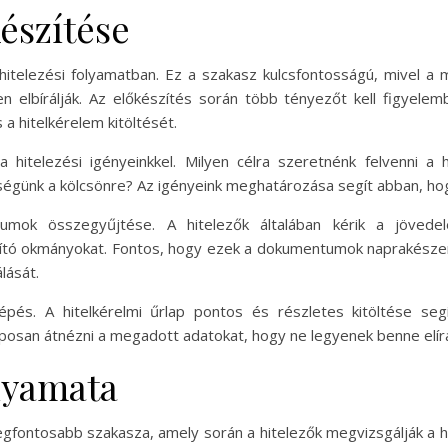
észítése
 hitelezési folyamatban. Ez a szakasz kulcsfontosságú, mivel a 
elbírálják. Az előkészítés során több tényezőt kell figyelembe
 hitelkérelem kitöltését.
a hitelezési igényeinkkel. Milyen célra szeretnénk felvenni a h
günk a kölcsönre? Az igényeink meghatározása segít abban, hogy 
ok összegyűjtése. A hitelezők általában kérik a jövedelem
sító okmányokat. Fontos, hogy ezek a dokumentumok naprakészen 
álását.
lépés. A hitelkérelmi űrlap pontos és részletes kitöltése se
osan átnézni a megadott adatokat, hogy ne legyenek benne elírá
olyamata
legfontosabb szakasza, amely során a hitelezők megvizsgálják a 