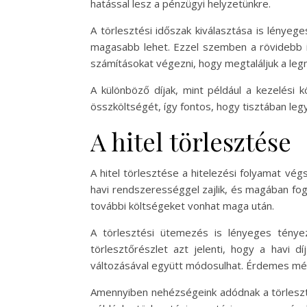
hatással lesz a pénzügyi helyzetünkre.
A törlesztési időszak kiválasztása is lénye
magasabb lehet. Ezzel szemben a rövidebb i
számításokat végezni, hogy megtaláljuk a le
A különböző díjak, mint például a kezelési k
összköltségét, így fontos, hogy tisztában le
A hitel törlesztése
A hitel törlesztése a hitelezési folyamat végs
havi rendszerességgel zajlik, és magában fogl
további költségeket vonhat maga után.
A törlesztési ütemezés is lényeges tényező
törlesztőrészlet azt jelenti, hogy a havi d
változásával együtt módosulhat. Érdemes mér
Amennyiben nehézségeink adódnak a törleszté