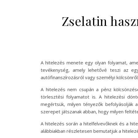
Zselatin hasz
A hitelezés menete egy olyan folyamat, ame
tevékenység, amely lehetővé teszi az egy
autófinanszírozásról vagy személyi kölcsönrő
A hitelezés nem csupán a pénz kölcsönzésér
törlesztési folyamatot is. A hitelezési d
megértsük, milyen tényezők befolyásolják a 
szerepet játszanak abban, hogy milyen feltéte
A hitelezés során a hitelfelvevőknek és a hit
alábbiakban részletesen bemutatjuk a hitelez