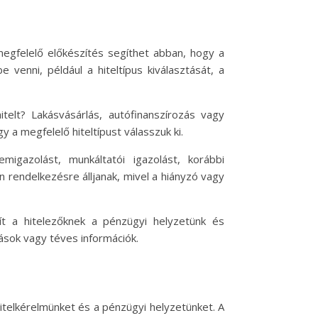
megfelelő előkészítés segíthet abban, hogy a
 venni, például a hiteltípus kiválasztását, a
itelt? Lakásvásárlás, autófinanszírozás vagy
a megfelelő hiteltípust válasszuk ki.
igazolást, munkáltatói igazolást, korábbi
rendelkezésre álljanak, mivel a hiányzó vagy
gít a hitelezőknek a pénzügyi helyzetünk és
sok vagy téves információk.
hitelkérelmünket és a pénzügyi helyzetünket. A