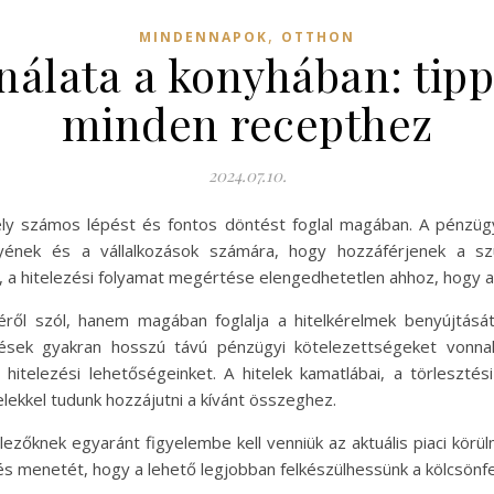
,
MINDENNAPOK
OTTHON
nálata a konyhában: tip
minden recepthez
2024.07.10.
ly számos lépést és fontos döntést foglal magában. A pénzügyi
ének és a vállalkozások számára, hogy hozzáférjenek a szü
l, a hitelezési folyamat megértése elengedhetetlen ahhoz, hogy 
ől szól, hanem magában foglalja a hitelkérelmek benyújtását
öntések gyakran hosszú távú pénzügyi kötelezettségeket vonn
hitelezési lehetőségeinket. A hitelek kamatlábai, a törlesztés
lekkel tudunk hozzájutni a kívánt összeghez.
elezőknek egyaránt figyelembe kell venniük az aktuális piaci kör
és menetét, hogy a lehető legjobban felkészülhessünk a kölcsönfe