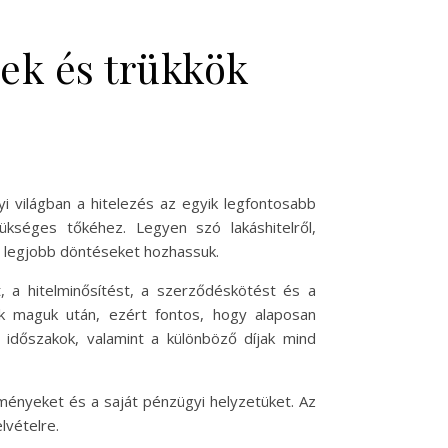
pek és trükkök
 világban a hitelezés az egyik legfontosabb
kséges tőkéhez. Legyen szó lakáshitelről,
a legjobb döntéseket hozhassuk.
, a hitelminősítést, a szerződéskötést és a
ak maguk után, ezért fontos, hogy alaposan
i időszakok, valamint a különböző díjak mind
ülményeket és a saját pénzügyi helyzetüket. Az
lvételre.