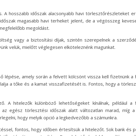
ges. A hosszabb időszak alacsonyabb havi törlesztőrészleteket e
dőszak magasabb havi terheket jelent, de a végösszeg kevese
gmegfelelőbb megoldást.
öltség vagy a biztosítási díjak, szintén szerepelnek a szerződ
gyünk velük, mielőtt véglegesen elköteleznénk magunkat.
ő lépése, amely során a felvett kölcsönt vissza kell fizetnünk a 
alja a tőke és a kamat visszafizetését is. Fontos, hogy a törle
. A hitelezők különböző lehetőségeket kínálnak, például a f
íj az egész törlesztési időszak alatt változatlan marad, míg a
legelni, hogy melyik opció a legkedvezőbb a számunkra.
ssel, fontos, hogy időben értesítsük a hitelezőt. Sok bank és p