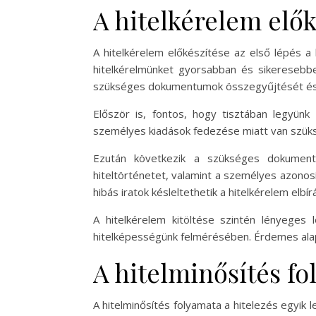
A hitelkérelem elők
A hitelkérelem előkészítése az első lépés a
hitelkérelmünket gyorsabban és sikeresebben 
szükséges dokumentumok összegyűjtését és a
Először is, fontos, hogy tisztában legyünk 
személyes kiadások fedezése miatt van szüksé
Ezután következik a szükséges dokumentum
hiteltörténetet, valamint a személyes azono
hibás iratok késleltethetik a hitelkérelem elbír
A hitelkérelem kitöltése szintén lényeges 
hitelképességünk felmérésében. Érdemes alap
A hitelminősítés f
A hitelminősítés folyamata a hitelezés egyik 