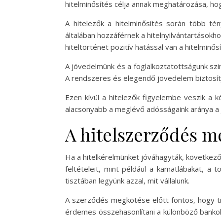
hitelminősítés célja annak meghatározása, hog
A hitelezők a hitelminősítés során több té
általában hozzáférnek a hitelnyilvántartásokh
hiteltörténet pozitív hatással van a hitelmin
A jövedelmünk és a foglalkoztatottságunk szi
A rendszeres és elegendő jövedelem biztosítja,
Ezen kívül a hitelezők figyelembe veszik a k
alacsonyabb a meglévő adósságaink aránya a j
A hitelszerződés m
Ha a hitelkérelmünket jóváhagyták, következő
feltételeit, mint például a kamatlábakat, a 
tisztában legyünk azzal, mit vállalunk.
A szerződés megkötése előtt fontos, hogy tis
érdemes összehasonlítani a különböző bankok 