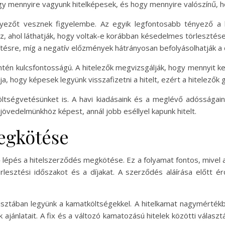
y mennyire vagyunk hitelképesek, és hogy mennyire valószínű, hogy
nyezőt vesznek figyelembe. Az egyik legfontosabb tényező a 
oz, ahol láthatják, hogy voltak-e korábban késedelmes törleszté
ősítésre, míg a negatív előzmények hátrányosan befolyásolhatják a
ntén kulcsfontosságú. A hitelezők megvizsgálják, hogy mennyit ke
 hogy képesek legyünk visszafizetni a hitelt, ezért a hitelezők g
öltségvetésünket is. A havi kiadásaink és a meglévő adósságaink
övedelmünkhöz képest, annál jobb eséllyel kapunk hitelt.
egkötése
 lépés a hitelszerződés megkötése. Ez a folyamat fontos, mivel 
törlesztési időszakot és a díjakat. A szerződés aláírása előtt 
ztában legyünk a kamatköltségekkel. A hitelkamat nagymértékben
ajánlatait. A fix és a változó kamatozású hitelek közötti válasz