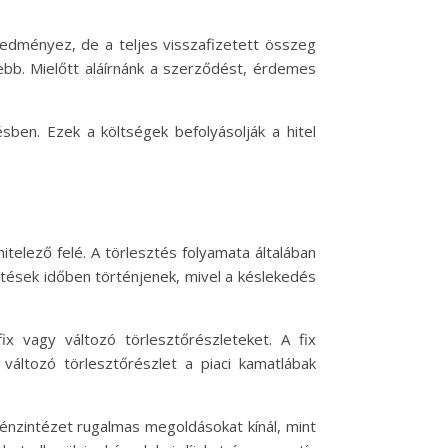
redményez, de a teljes visszafizetett összeg
bb. Mielőtt aláírnánk a szerződést, érdemes
ésben. Ezek a költségek befolyásolják a hitel
hitelező felé. A törlesztés folyamata általában
sztések időben történjenek, mivel a késlekedés
ix vagy változó törlesztőrészleteket. A fix
 változó törlesztőrészlet a piaci kamatlábak
énzintézet rugalmas megoldásokat kínál, mint