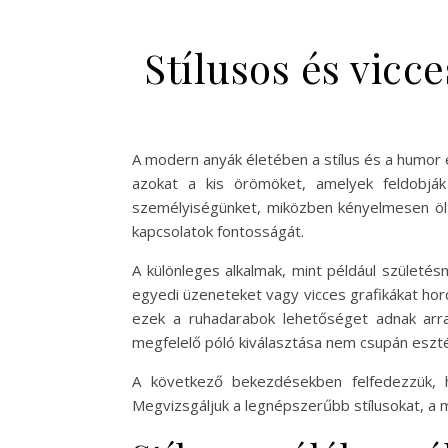
Stílusos és vic
A modern anyák életében a stílus és a humor 
azokat a kis örömöket, amelyek feldobják 
személyiségünket, miközben kényelmesen ölt
kapcsolatok fontosságát.
A különleges alkalmak, mint például születés
egyedi üzeneteket vagy vicces grafikákat ho
ezek a ruhadarabok lehetőséget adnak arra
megfelelő póló kiválasztása nem csupán eszté
A következő bekezdésekben felfedezzük, ho
Megvizsgáljuk a legnépszerűbb stílusokat, a