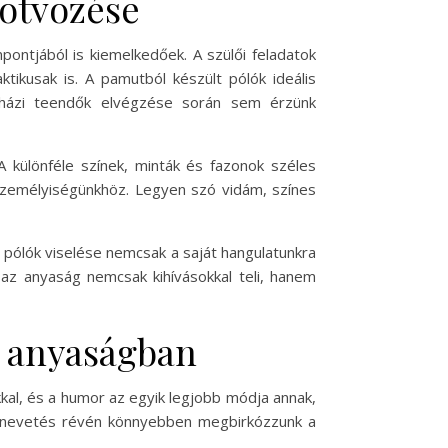
 ötvözése
ontjából is kiemelkedőek. A szülői feladatok
tikusak is. A pamutból készült pólók ideális
a házi teendők elvégzése során sem érzünk
A különféle színek, minták és fazonok széles
 személyiségünkhöz. Legyen szó vidám, színes
 pólók viselése nemcsak a saját hangulatunkra
 az anyaság nemcsak kihívásokkal teli, hanem
z anyaságban
kal, és a humor az egyik legjobb módja annak,
 a nevetés révén könnyebben megbirkózzunk a