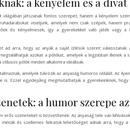
knak: a kényelem és a divat
t világában játszanak fontos szerepet, hanem a kényelem szemp
ruhadarabokat viseljünk, amelyek nem csak szépek, hanem prak
sztőek és kényelmesek, így a gyerekekkel való játék vagy 
 ad arra, hogy az anyák a saját ízlésük szerint válasszanak. 
 megtalálhatjuk azokat a pólókat, amelyek a legjobban illenek a
 a stílusos pólók minden alkalomra ideálisak.
talmaznak, amelyek tükrözik az anyaság humoros oldalát. Az ilyen
e is. Ezzel egyidejűleg megmutathatjuk a gyerekeinknek, hogy
zenetek: a humor szerepe a
 erős üzeneteket is közvetítenek. Az anyaság tele van kihívások
es minták és szellemes feliratok lehetőséget adnak arra, hogy