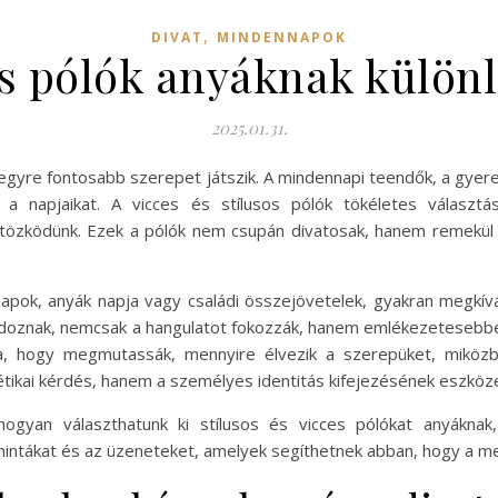
,
DIVAT
MINDENNAPOK
ces pólók anyáknak külön
2025.01.31.
egyre fontosabb szerepet játszik. A mindennapi teendők, a gyere
a napjaikat. A vicces és stílusos pólók tökéletes választás
özködünk. Ezek a pólók nem csupán divatosak, hanem remekül tü
napok, anyák napja vagy családi összejövetelek, gyakran megkív
rdoznak, nemcsak a hangulatot fokozzák, hanem emlékezetesebb
, hogy megmutassák, mennyire élvezik a szerepüket, miközbe
tikai kérdés, hanem a személyes identitás kifejezésének eszköze
gyan választhatunk ki stílusos és vicces pólókat anyáknak, 
 mintákat és az üzeneteket, amelyek segíthetnek abban, hogy a 