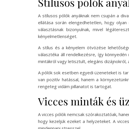
Stílusos pólók anyá
A stílusos pólók anyáknak nem csupán a diva
ellátása során elengedhetetlen, hogy olyan 
választásnak bizonyulnak, mivel légátere
kényelmetlenséget.
A stílus és a kényelem ötvözése lehetőséget
választéka áll rendelkezésre, így könnyedén
mintákról vagy letisztult, elegáns dizájnokról,
A pólók sok esetben egyedi üzeneteket is tar
van pozitív hatással, hanem a környezetünkr
rengeteg vidám pillanatot is tartogat.
Vicces minták és ü
A vicces pólók nemcsak szórakoztatóak, hanem
hogy kezeljük ezeket a helyzeteket. A vicc
mindennapi stresszel.