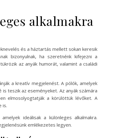
leges alkalmakra
knevelés és a háztartás mellett sokan keresik
nak bizonyulnak, ha szeretnénk kifejezni a
krözik az anyák humorát, valamint a családi
ánják a kreatív megjelenést. A pólók, amelyek
é is teszik az eseményeket. Az anyák számára
n elmosolyogtatják a körülöttük lévőket. A
 is.
amelyek ideálisak a különleges alkalmakra.
megjelenésünk emlékezetes legyen.