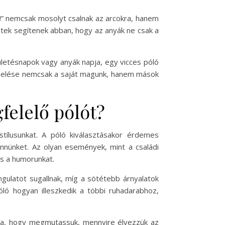
k!” nemcsak mosolyt csalnak az arcokra, hanem
etek segítenek abban, hogy az anyák ne csak a
ületésnapok vagy anyák napja, egy vicces póló
viselése nemcsak a saját magunk, hanem mások
felelő pólót?
tílusunkat. A póló kiválasztásakor érdemes
nnünket. Az olyan események, mint a családi
s a humorunkat.
angulatot sugallnak, míg a sötétebb árnyalatok
ó hogyan illeszkedik a többi ruhadarabhoz,
arra, hogy megmutassuk, mennyire élvezzük az