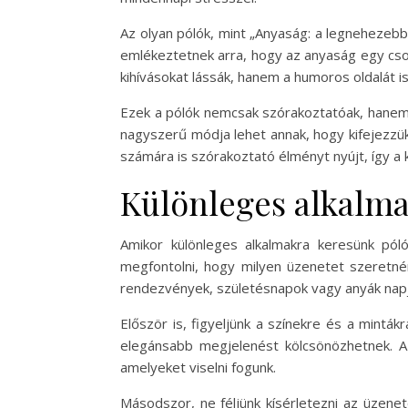
Az olyan pólók, mint „Anyaság: a legnehezebb
emlékeztetnek arra, hogy az anyaság egy csod
kihívásokat lássák, hanem a humoros oldalát 
Ezek a pólók nemcsak szórakoztatóak, hanem k
nagyszerű módja lehet annak, hogy kifejezzü
számára is szórakoztató élményt nyújt, így a k
Különleges alkalma
Amikor különleges alkalmakra keresünk pól
megfontolni, hogy milyen üzenetet szeretné
rendezvények, születésnapok vagy anyák napj
Először is, figyeljünk a színekre és a minták
elegánsabb megjelenést kölcsönözhetnek. A
amelyeket viselni fogunk.
Másodszor, ne féljünk kísérletezni az üzene