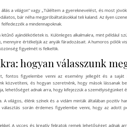
 állás a világon” vagy „Túléltem a gyereknevelést, és most jövö
álatos, bár néha megpróbáltatásokkal teli kaland. Az ilyen üzen
is felfedezzék a mindennapoknak.
itűnő ajándékötletek is. Különleges alkalmakra, mint például sz
k, mennyire értékeljük az anyák fáradozásait. A humoros pólók 
özönség figyelmét is felkeltik.
kra: hogyan válasszunk meg
ót, fontos figyelembe venni az esemény jellegét és a saját s
nk közvetíteni, és hogyan szeretnénk, hogy mások lássanak be
a, lehetőséget adnak arra, hogy kifejezzük a személyiségünket é
ra. A világos, élénk színek és a vidám minták általában pozitív h
 választás során érdemes figyelembe venni, hogy az adott pól
tekkel. A vicces és kreatív feliratok remek lehetőséget adnak 