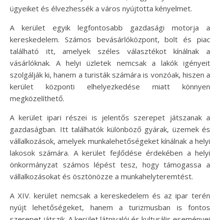
ügyeiket és élvezhessék a város nyújtotta kényelmet.
A kerület egyik legfontosabb gazdasági motorja a
kereskedelem. Számos bevásárlóközpont, bolt és piac
található itt, amelyek széles választékot kínálnak a
vásárlóknak. A helyi üzletek nemcsak a lakók igényeit
szolgálják ki, hanem a turisták számára is vonzóak, hiszen a
kerület központi elhelyezkedése miatt könnyen
megközelíthető.
A kerület ipari részei is jelentős szerepet játszanak a
gazdaságban. Itt találhatók különböző gyárak, üzemek és
vállalkozások, amelyek munkalehetőségeket kínálnak a helyi
lakosok számára. A kerület fejlődése érdekében a helyi
önkormányzat számos lépést tesz, hogy támogassa a
vállalkozásokat és ösztönözze a munkahelyteremtést.
A XIV. kerület nemcsak a kereskedelem és az ipar terén
nyújt lehetőségeket, hanem a turizmusban is fontos
szerepet játszik. A kerület látnivalói és kulturális eseményei