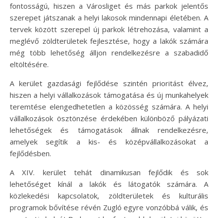
fontosságú, hiszen a Városliget és más parkok jelentős
szerepet játszanak a helyi lakosok mindennapi életében. A
tervek között szerepel új parkok létrehozása, valamint a
meglévő zöldterületek fejlesztése, hogy a lakók számára
még több lehetőség álljon rendelkezésre a szabadidő
eltöltésére.
A kerület gazdasági fejlődése szintén prioritást élvez,
hiszen a helyi vállalkozások támogatása és új munkahelyek
teremtése elengedhetetlen a közösség számára. A helyi
vállalkozások ösztönzése érdekében különböző pályázati
lehetőségek és támogatások állnak rendelkezésre,
amelyek segítik a kis- és középvállalkozásokat a
fejlődésben.
A XIV. kerület tehát dinamikusan fejlődik és sok
lehetőséget kínál a lakók és látogatók számára. A
közlekedési kapcsolatok, zöldterületek és kulturális
programok bővítése révén Zugló egyre vonzóbbá válik, és