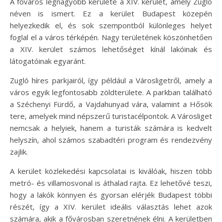
A főváros legnagyobb kerülete a XIV. kerület, amely Zugló
néven is ismert. Ez a kerület Budapest közepén
helyezkedik el, és sok szempontból különleges helyet
foglal el a város térképén. Nagy területének köszönhetően
a XIV. kerület számos lehetőséget kínál lakóinak és
látogatóinak egyaránt.
Zugló híres parkjairól, így például a Városligetről, amely a
város egyik legfontosabb zöldterülete. A parkban található
a Széchenyi Fürdő, a Vajdahunyad vára, valamint a Hősök
tere, amelyek mind népszerű turistacélpontok. A Városliget
nemcsak a helyiek, hanem a turisták számára is kedvelt
helyszín, ahol számos szabadtéri program és rendezvény
zajlik.
A kerület közlekedési kapcsolatai is kiválóak, hiszen több
metró- és villamosvonal is áthalad rajta. Ez lehetővé teszi,
hogy a lakók könnyen és gyorsan elérjék Budapest többi
részét, így a XIV. kerület ideális választás lehet azok
számára, akik a fővárosban szeretnének élni. A kerületben