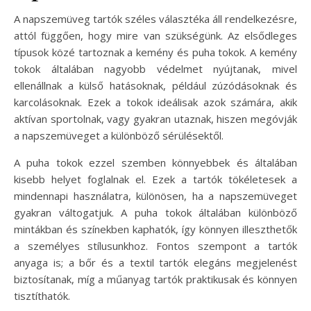
A napszemüveg tartók széles választéka áll rendelkezésre,
attól függően, hogy mire van szükségünk. Az elsődleges
típusok közé tartoznak a kemény és puha tokok. A kemény
tokok általában nagyobb védelmet nyújtanak, mivel
ellenállnak a külső hatásoknak, például zúzódásoknak és
karcolásoknak. Ezek a tokok ideálisak azok számára, akik
aktívan sportolnak, vagy gyakran utaznak, hiszen megóvják
a napszemüveget a különböző sérülésektől.
A puha tokok ezzel szemben könnyebbek és általában
kisebb helyet foglalnak el. Ezek a tartók tökéletesek a
mindennapi használatra, különösen, ha a napszemüveget
gyakran váltogatjuk. A puha tokok általában különböző
mintákban és színekben kaphatók, így könnyen illeszthetők
a személyes stílusunkhoz. Fontos szempont a tartók
anyaga is; a bőr és a textil tartók elegáns megjelenést
biztosítanak, míg a műanyag tartók praktikusak és könnyen
tisztíthatók.