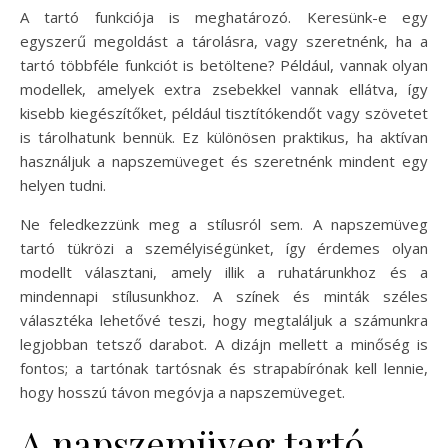
A tartó funkciója is meghatározó. Keresünk-e egy
egyszerű megoldást a tárolásra, vagy szeretnénk, ha a
tartó többféle funkciót is betöltene? Például, vannak olyan
modellek, amelyek extra zsebekkel vannak ellátva, így
kisebb kiegészítőket, például tisztítókendőt vagy szövetet
is tárolhatunk bennük. Ez különösen praktikus, ha aktívan
használjuk a napszemüveget és szeretnénk mindent egy
helyen tudni.
Ne feledkezzünk meg a stílusról sem. A napszemüveg
tartó tükrözi a személyiségünket, így érdemes olyan
modellt választani, amely illik a ruhatárunkhoz és a
mindennapi stílusunkhoz. A színek és minták széles
választéka lehetővé teszi, hogy megtaláljuk a számunkra
legjobban tetsző darabot. A dizájn mellett a minőség is
fontos; a tartónak tartósnak és strapabírónak kell lennie,
hogy hosszú távon megóvja a napszemüveget.
A napszemüveg tartó