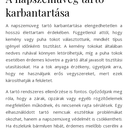
karbantartása
A napszemüveg tartó karbantartása elengedhetetlen a
hosszú élettartam érdekében. Függetlenül attól, hogy
kemény vagy puha tokot választottunk, mindkét típus
igényel időnkénti tisztítást. A kemény tokokat általában
nedves ruhával könnyen letörölhetjük, míg a puha tokok
esetében érdemes követni a gyártó által javasolt tisztítási
utasításokat. Ha a tok anyaga érzékeny, ügyeljünk arra,
hogy ne használjunk erős vegyszereket, mert ezek
károsíthatják a felületet.
A tartó rendszeres ellenőrzése is fontos. Győződjünk meg
róla, hogy a zárak, cipzárak vagy egyéb rögzítőelemek
megfelelően működnek, és nincsenek rajta sérülések. Egy
elhasználódott tartó nemcsak esztétikai problémákat
okozhat, hanem a napszemüveg védelmét is csökkentheti.
Ha észlelünk bármilyen hibát, érdemes mielőbb cserélni a