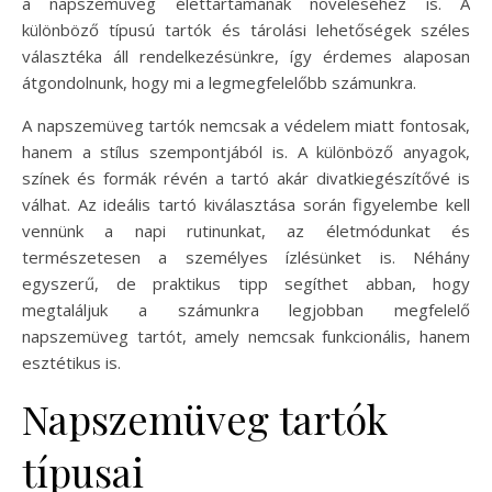
a napszemüveg élettartamának növeléséhez is. A
különböző típusú tartók és tárolási lehetőségek széles
választéka áll rendelkezésünkre, így érdemes alaposan
átgondolnunk, hogy mi a legmegfelelőbb számunkra.
A napszemüveg tartók nemcsak a védelem miatt fontosak,
hanem a stílus szempontjából is. A különböző anyagok,
színek és formák révén a tartó akár divatkiegészítővé is
válhat. Az ideális tartó kiválasztása során figyelembe kell
vennünk a napi rutinunkat, az életmódunkat és
természetesen a személyes ízlésünket is. Néhány
egyszerű, de praktikus tipp segíthet abban, hogy
megtaláljuk a számunkra legjobban megfelelő
napszemüveg tartót, amely nemcsak funkcionális, hanem
esztétikus is.
Napszemüveg tartók
típusai