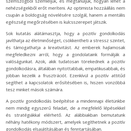
szemszögből szemléljük, és megtanuljuk, hogyan lehet a
nehézségekből erőt meríteni. Az optimista hozzáállás nem
csupán a boldogság növelésére szolgál, hanem a mentális
egészség megőrzésében is kulcsszerepet játszik.
Sok kutatás alátámasztja, hogy a pozitív gondolkodás
javíthatja az életminőséget, csökkentheti a stressz szintet,
és támogathatja a kreativitást. Az emberek hajlamosak
megfeledkezni arról, hogy a gondolataink formálják a
valóságunkat. Azok, akik tudatosan törekednek a pozitív
gondolkodásra, általában nyitottabbak, empatikusabbak, és
jobban kezelik a frusztrációt. Ezenkívül a pozitív attitűd
segíthet a kapcsolatok erősítésében is, hiszen vonzóbbá
tesz minket mások számára.
A pozitív gondolkodás beépítése a mindennapi életünkbe
nem mindig egyszerű feladat, de a megfelelő lépésekkel
és stratégiákkal elérhető. Az alábbiakban bemutatunk
néhány hatékony módszert, amelyek segíthetnek a pozitív
gondolkodás elsajátításában és fenntartásában.