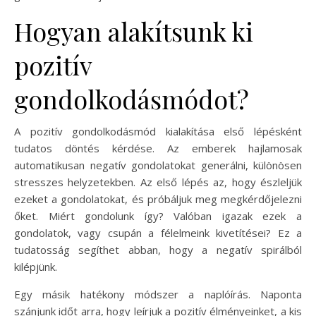
Hogyan alakítsunk ki
pozitív
gondolkodásmódot?
A pozitív gondolkodásmód kialakítása első lépésként
tudatos döntés kérdése. Az emberek hajlamosak
automatikusan negatív gondolatokat generálni, különösen
stresszes helyzetekben. Az első lépés az, hogy észleljük
ezeket a gondolatokat, és próbáljuk meg megkérdőjelezni
őket. Miért gondolunk így? Valóban igazak ezek a
gondolatok, vagy csupán a félelmeink kivetítései? Ez a
tudatosság segíthet abban, hogy a negatív spirálból
kilépjünk.
Egy másik hatékony módszer a naplóírás. Naponta
szánjunk időt arra, hogy leírjuk a pozitív élményeinket, a kis