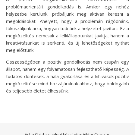
problémaorientált gondolkodás is. Amikor egy nehéz
helyzetbe kerülünk, próbáljunk meg aktívan keresni a
megoldásokat. Ahelyett, hogy a problémán rágódnánk,
fókuszáljunk arra, hogyan tudnánk a helyzetet javítani. Ez a
megközelítés nemcsak a lelkiállapotunkat javítja, hanem a
kreativitásunkat is serkenti, és új lehetőségeket nyithat
meg előttünk.
Összességében a pozitív gondolkodás nem csupán egy
állapot, hanem egy folyamatosan fejleszthető képesség. A
tudatos döntések, a hála gyakorlása és a kihívások pozitív
megközelítése mind hozzájárulnak ahhoz, hogy boldogabb
és teljesebb életet élhessünk.
Ashe Child a sablont készítette:
Viktor Csaszar.