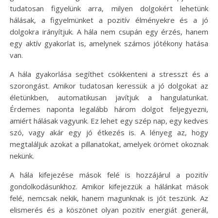
tudatosan figyelünk arra, milyen dolgokért lehetünk
hálásak, a figyelmünket a pozitív élményekre és a jó
dolgokra irányítjuk. A hála nem csupán egy érzés, hanem
egy aktív gyakorlat is, amelynek számos jótékony hatása
van.
A hála gyakorlása segíthet csökkenteni a stresszt és a
szorongást. Amikor tudatosan keressük a jó dolgokat az
életünkben, automatikusan javítjuk a hangulatunkat.
Érdemes naponta legalább három dolgot feljegyezni,
amiért hálásak vagyunk. Ez lehet egy szép nap, egy kedves
szó, vagy akár egy jó étkezés is. A lényeg az, hogy
megtaláljuk azokat a pillanatokat, amelyek örömet okoznak
nekünk.
A hála kifejezése mások felé is hozzájárul a pozitív
gondolkodásunkhoz. Amikor kifejezzük a hálánkat mások
felé, nemcsak nekik, hanem magunknak is jót teszünk. Az
elismerés és a köszönet olyan pozitív energiát generál,