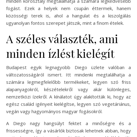
minden korosztály megtalálhatja a számára legkedvesebb
fogást. Ezek a helyek nem csupán éttermek, hanem
közösségi terek is, ahol a hangulat és a kiszolgálás
ugyanolyan fontos szerepet játszik, mint a finom ételek.
A széles választék, ami
minden ízlést kielégít
Budapest egyik legnagyobb Diego üzlete valóban a
változatosságáról ismert. Itt mindenki megtalálhatja a
számára legmegfelelőbb termékeket, legyen szó friss
alapanyagokról, készételekről vagy akár különleges,
nemzetközi ízekről. A kínálatot úgy alakították ki, hogy az
egész család igényeit kielégítse, legyen szó vegetáriánus,
vegán vagy hagyományos magyar fogásokról.
A Diego nagy hangsúlyt fektet a minőségre és a
frissességre, így a vásárlók biztosak lehetnek abban, hogy