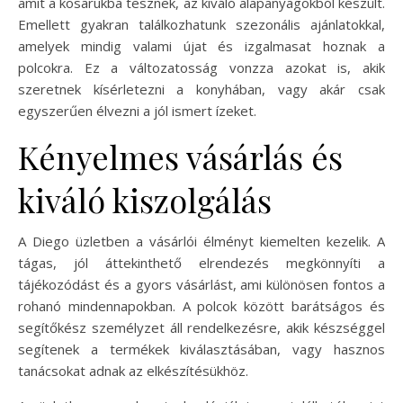
amit a kosarukba tesznek, az kiváló alapanyagokból készült.
Emellett gyakran találkozhatunk szezonális ajánlatokkal,
amelyek mindig valami újat és izgalmasat hoznak a
polcokra. Ez a változatosság vonzza azokat is, akik
szeretnek kísérletezni a konyhában, vagy akár csak
egyszerűen élvezni a jól ismert ízeket.
Kényelmes vásárlás és
kiváló kiszolgálás
A Diego üzletben a vásárlói élményt kiemelten kezelik. A
tágas, jól áttekinthető elrendezés megkönnyíti a
tájékozódást és a gyors vásárlást, ami különösen fontos a
rohanó mindennapokban. A polcok között barátságos és
segítőkész személyzet áll rendelkezésre, akik készséggel
segítenek a termékek kiválasztásában, vagy hasznos
tanácsokat adnak az elkészítésükhöz.