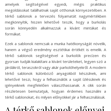
amelyek segítségével egyedi, mégis praktikus
megoldásokat találhatnak saját otthonuk környezetében. A
térkő sablonok a tervezés folyamatát nagymértékben
megkönnyítik, hiszen lehetővé teszik, hogy a burkolás
során könnyedén alkalmazzuk a kívánt mintákat és
formákat.
Ezek a sablonok nemcsak a munka hatékonyságát növelik,
hanem a végső eredmény esztétikai értékét is emelik. A
térkő sablonok segítségével a burkolók precízen és
gyorsan tudják kialakítani a kívánt területeket, legyen szó a
járdákról, teraszokról vagy akár parkolóhelyekről. A modern
térkő sablonok különböző anyagokból készülnek, ami
lehetővé teszi, hogy a felhasználók a saját ízlésüknek és
igényeiknek megfelelően választhassanak. A cikk során
részletesen bemutatjuk, hogyan érdemes használni a
térkő sablonokat, és milyen előnyökkel jár a felhasználásuk.
A térkő sablonok előnyei