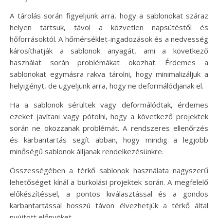
A tárolás során figyeljünk arra, hogy a sablonokat száraz
helyen tartsuk, távol a közvetlen napsütéstől és
hőforrásoktól. A hőmérséklet-ingadozások és a nedvesség
károsíthatják a sablonok anyagát, ami a következő
használat során problémákat okozhat. Érdemes a
sablonokat egymásra rakva tárolni, hogy minimalizáljuk a
helyigényt, de ügyeljünk arra, hogy ne deformálódjanak el.
Ha a sablonok sérültek vagy deformálódtak, érdemes
ezeket javítani vagy pótolni, hogy a következő projektek
során ne okozzanak problémát. A rendszeres ellenőrzés
és karbantartás segít abban, hogy mindig a legjobb
minőségű sablonok álljanak rendelkezésünkre.
Összességében a térkő sablonok használata nagyszerű
lehetőséget kínál a burkolási projektek során. A megfelelő
előkészítéssel, a pontos kiválasztással és a gondos
karbantartással hosszú távon élvezhetjük a térkő által
nyújtott előnyöket.