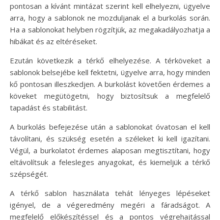
pontosan a kívánt mintázat szerint kell elhelyezni, ügyelve
arra, hogy a sablonok ne mozduljanak el a burkolás során.
Ha a sablonokat helyben rögzítjük, az megakadályozhatja a
hibákat és az eltéréseket.
Ezután következik a térkő elhelyezése. A térköveket a
sablonok belsejébe kell fektetni, ügyelve arra, hogy minden
kő pontosan illeszkedjen. A burkolást követően érdemes a
köveket megütögetni, hogy biztosítsuk a megfelelő
tapadást és stabilitást.
A burkolás befejezése után a sablonokat óvatosan el kell
távolítani, és szükség esetén a széleket ki kell igazítani.
Végül, a burkolatot érdemes alaposan megtisztítani, hogy
eltávolítsuk a felesleges anyagokat, és kiemeljük a térkő
szépségét.
A térkő sablon használata tehát lényeges lépéseket
igényel, de a végeredmény megéri a fáradságot. A
megfelelő előkészítéssel és a pontos végrehajtással