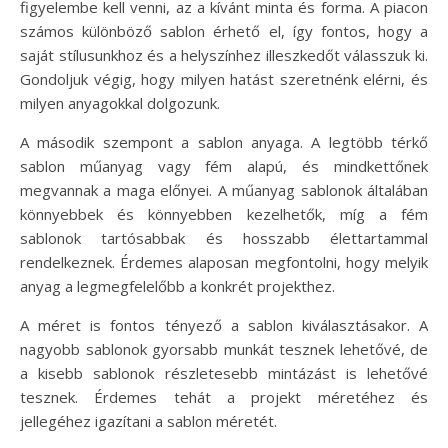
figyelembe kell venni, az a kívánt minta és forma. A piacon
számos különböző sablon érhető el, így fontos, hogy a
saját stílusunkhoz és a helyszínhez illeszkedőt válasszuk ki.
Gondoljuk végig, hogy milyen hatást szeretnénk elérni, és
milyen anyagokkal dolgozunk.
A második szempont a sablon anyaga. A legtöbb térkő
sablon műanyag vagy fém alapú, és mindkettőnek
megvannak a maga előnyei. A műanyag sablonok általában
könnyebbek és könnyebben kezelhetők, míg a fém
sablonok tartósabbak és hosszabb élettartammal
rendelkeznek. Érdemes alaposan megfontolni, hogy melyik
anyag a legmegfelelőbb a konkrét projekthez.
A méret is fontos tényező a sablon kiválasztásakor. A
nagyobb sablonok gyorsabb munkát tesznek lehetővé, de
a kisebb sablonok részletesebb mintázást is lehetővé
tesznek. Érdemes tehát a projekt méretéhez és
jellegéhez igazítani a sablon méretét.