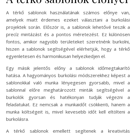
A térkő sablonok használatának számos előnye van,
amelyek miatt érdemes ezeket választani a burkolási
projektek során. Először is, a sablonok lehetővé teszik a
precíz mintázást és a pontos méretezést. Ez különösen
fontos, amikor nagyobb területeket szeretnénk burkolni,
hiszen a sablonok segítségével elérhetjük, hogy a térkő
egyenletesen és harmonikusan helyezkedjen el.
Egy másik jelentős előny a sablonok időmegtakarító
hatása. A hagyományos burkolási módszerekhez képest a
sablonokkal való munka lényegesen gyorsabb, mivel a
sablonnal előre meghatározott minták segítségével a
burkolók gyorsan és hatékonyan tudják végezni a
feladatukat. Ez nemcsak a munkaidőt csökkenti, hanem a
munka költségeit is, mivel kevesebb időt kell eltölteni a
burkolásra.
A térkő sablonok emellett segítenek a kreativitás