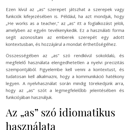
Ezen kívül az „as” szerepet játszhat a szerepek vagy
funkciók kifejezésében is. Például, ha azt mondjuk, hogy
„He works as a teacher,” az „as” itt a foglalkozást jelöli,
amelyben az egyén tevékenykedik. Ez a használati forma
segít azonosítani az emberek szerepét egy adott
kontextusban, és hozzájárul a mondat érthetőségéhez.
Összességében az „as” szó rendkívül sokoldalú, és
megfelelő használata elengedhetetlen a nyelvi precizitás
szempontjából. Figyelembe kell venni a kontextust, és
tudatosan kell alkalmazni, hogy a kommunikáció hatékony
legyen. A nyelvhasználat során mindig törekedjünk arra,
hogy az „as” szót a legmegfelelőbb jelentésében és
funkciójában használjuk.
Az „as” szó idiomatikus
használata