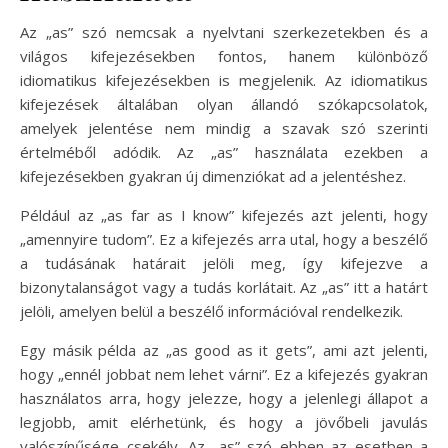
Az „as” szó nemcsak a nyelvtani szerkezetekben és a
világos kifejezésekben fontos, hanem különböző
idiomatikus kifejezésekben is megjelenik. Az idiomatikus
kifejezések általában olyan állandó szókapcsolatok,
amelyek jelentése nem mindig a szavak szó szerinti
értelméből adódik. Az „as” használata ezekben a
kifejezésekben gyakran új dimenziókat ad a jelentéshez.
Például az „as far as I know” kifejezés azt jelenti, hogy
„amennyire tudom”. Ez a kifejezés arra utal, hogy a beszélő
a tudásának határait jelöli meg, így kifejezve a
bizonytalanságot vagy a tudás korlátait. Az „as” itt a határt
jelöli, amelyen belül a beszélő információval rendelkezik.
Egy másik példa az „as good as it gets”, ami azt jelenti,
hogy „ennél jobbat nem lehet várni”. Ez a kifejezés gyakran
használatos arra, hogy jelezze, hogy a jelenlegi állapot a
legjobb, amit elérhetünk, és hogy a jövőbeli javulás
valószínűsége csekély. Az „as” szó ebben az esetben a