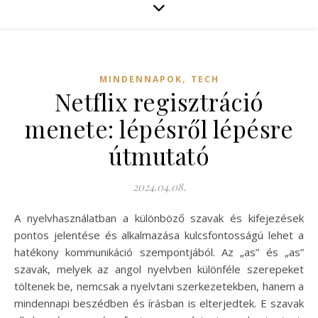
,
MINDENNAPOK
TECH
Netflix regisztráció
menete: lépésről lépésre
útmutató
2024.04.08.
A nyelvhasználatban a különböző szavak és kifejezések
pontos jelentése és alkalmazása kulcsfontosságú lehet a
hatékony kommunikáció szempontjából. Az „as” és „as”
szavak, melyek az angol nyelvben különféle szerepeket
töltenek be, nemcsak a nyelvtani szerkezetekben, hanem a
mindennapi beszédben és írásban is elterjedtek. E szavak