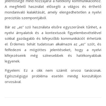
jelentősége mind hozzájárul a hatékony kommunikációhoz.
A megfelelő használat elősegíti a világos és érthető
mondanivaló kialakítását, amely elengedhetetlen a nyelvi
precizitás szempontjából.
Bár az „as” szó használata elsőre egyszerűnek tűnhet, a
nyelvi árnyalatok és a kontextusok figyelembevételével
sokkal gazdagabb és kifejezőbb kommunikációt érhetünk
el. Érdemes tehát tudatosan alkalmazni az „as” szót, és
felfedezni a mögöttes jelentéseket, hogy a nyelvi
kifejezéseink még színesebbek és hatékonyabbak
legyenek.
Figyelem: Ez a cikk nem számít orvosi tanácsnak.
Egészségügyi probléma esetén mindig konzultáljon
orvosával.