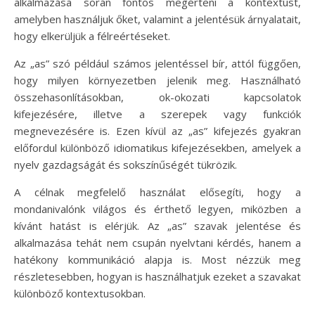
alkalmazása során fontos megérteni a kontextust,
amelyben használjuk őket, valamint a jelentésük árnyalatait,
hogy elkerüljük a félreértéseket.
Az „as” szó például számos jelentéssel bír, attól függően,
hogy milyen környezetben jelenik meg. Használható
összehasonlításokban, ok-okozati kapcsolatok
kifejezésére, illetve a szerepek vagy funkciók
megnevezésére is. Ezen kívül az „as” kifejezés gyakran
előfordul különböző idiomatikus kifejezésekben, amelyek a
nyelv gazdagságát és sokszínűségét tükrözik.
A célnak megfelelő használat elősegíti, hogy a
mondanivalónk világos és érthető legyen, miközben a
kívánt hatást is elérjük. Az „as” szavak jelentése és
alkalmazása tehát nem csupán nyelvtani kérdés, hanem a
hatékony kommunikáció alapja is. Most nézzük meg
részletesebben, hogyan is használhatjuk ezeket a szavakat
különböző kontextusokban.