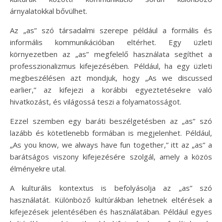
árnyalatokkal bővülhet.
Az „as” szó társadalmi szerepe például a formális és
informális kommunikációban eltérhet. Egy üzleti
környezetben az „as” megfelelő használata segíthet a
professzionalizmus kifejezésében. Például, ha egy üzleti
megbeszélésen azt mondjuk, hogy „As we discussed
earlier,” az kifejezi a korábbi egyeztetésekre való
hivatkozást, és világossá teszi a folyamatosságot.
Ezzel szemben egy baráti beszélgetésben az „as” szó
lazább és kötetlenebb formában is megjelenhet. Például,
„As you know, we always have fun together,” itt az „as” a
barátságos viszony kifejezésére szolgál, amely a közös
élményekre utal.
A kulturális kontextus is befolyásolja az „as” szó
használatát. Különböző kultúrákban lehetnek eltérések a
kifejezések jelentésében és használatában. Például egyes