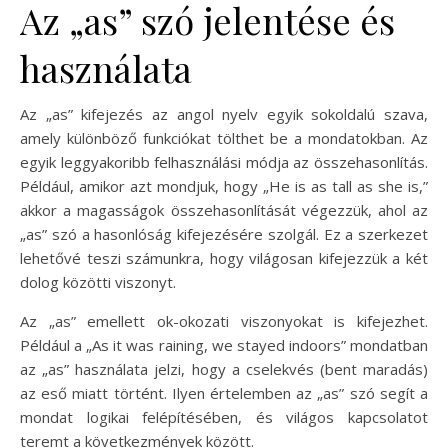
Az „as” szó jelentése és
használata
Az „as” kifejezés az angol nyelv egyik sokoldalú szava,
amely különböző funkciókat tölthet be a mondatokban. Az
egyik leggyakoribb felhasználási módja az összehasonlítás.
Például, amikor azt mondjuk, hogy „He is as tall as she is,”
akkor a magasságok összehasonlítását végezzük, ahol az
„as” szó a hasonlóság kifejezésére szolgál. Ez a szerkezet
lehetővé teszi számunkra, hogy világosan kifejezzük a két
dolog közötti viszonyt.
Az „as” emellett ok-okozati viszonyokat is kifejezhet.
Például a „As it was raining, we stayed indoors” mondatban
az „as” használata jelzi, hogy a cselekvés (bent maradás)
az eső miatt történt. Ilyen értelemben az „as” szó segít a
mondat logikai felépítésében, és világos kapcsolatot
teremt a következmények között.