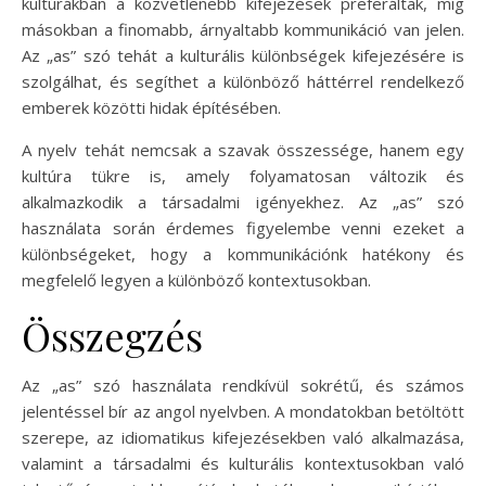
kultúrákban a közvetlenebb kifejezések preferáltak, míg
másokban a finomabb, árnyaltabb kommunikáció van jelen.
Az „as” szó tehát a kulturális különbségek kifejezésére is
szolgálhat, és segíthet a különböző háttérrel rendelkező
emberek közötti hidak építésében.
A nyelv tehát nemcsak a szavak összessége, hanem egy
kultúra tükre is, amely folyamatosan változik és
alkalmazkodik a társadalmi igényekhez. Az „as” szó
használata során érdemes figyelembe venni ezeket a
különbségeket, hogy a kommunikációnk hatékony és
megfelelő legyen a különböző kontextusokban.
Összegzés
Az „as” szó használata rendkívül sokrétű, és számos
jelentéssel bír az angol nyelvben. A mondatokban betöltött
szerepe, az idiomatikus kifejezésekben való alkalmazása,
valamint a társadalmi és kulturális kontextusokban való