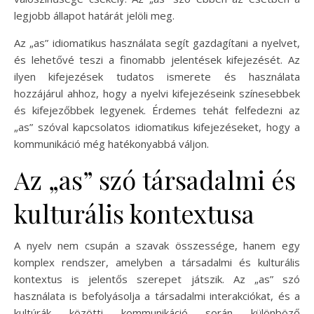
legjobb állapot határát jelöli meg.
Az „as” idiomatikus használata segít gazdagítani a nyelvet,
és lehetővé teszi a finomabb jelentések kifejezését. Az
ilyen kifejezések tudatos ismerete és használata
hozzájárul ahhoz, hogy a nyelvi kifejezéseink színesebbek
és kifejezőbbek legyenek. Érdemes tehát felfedezni az
„as” szóval kapcsolatos idiomatikus kifejezéseket, hogy a
kommunikáció még hatékonyabbá váljon.
Az „as” szó társadalmi és
kulturális kontextusa
A nyelv nem csupán a szavak összessége, hanem egy
komplex rendszer, amelyben a társadalmi és kulturális
kontextus is jelentős szerepet játszik. Az „as” szó
használata is befolyásolja a társadalmi interakciókat, és a
kultúrák közötti kommunikáció során különböző