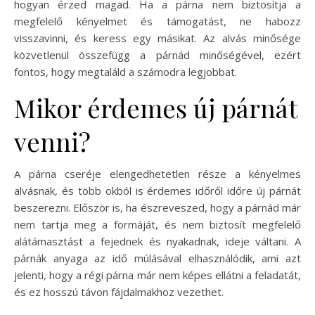
hogyan érzed magad. Ha a párna nem biztosítja a
megfelelő kényelmet és támogatást, ne habozz
visszavinni, és keress egy másikat. Az alvás minősége
közvetlenül összefügg a párnád minőségével, ezért
fontos, hogy megtaláld a számodra legjobbat.
Mikor érdemes új párnát
venni?
A párna cseréje elengedhetetlen része a kényelmes
alvásnak, és több okból is érdemes időről időre új párnát
beszerezni. Először is, ha észreveszed, hogy a párnád már
nem tartja meg a formáját, és nem biztosít megfelelő
alátámasztást a fejednek és nyakadnak, ideje váltani. A
párnák anyaga az idő múlásával elhasználódik, ami azt
jelenti, hogy a régi párna már nem képes ellátni a feladatát,
és ez hosszú távon fájdalmakhoz vezethet.