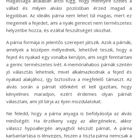
magassága általában attól függ, hogy mennyire széles a
vállad és milyen alvási pozícióban érzed magad a
legjobban. Az ideális párna nem lehet túl magas, mert ez
megemeli a fejedet, ami a nyaki gerincet nem természetes
helyzetbe hozza, és ezáltal feszültséget okozhat.
A párna formája is jelentős szerepet játszik. Azok a párnák,
amelyek a középen mélyednek, lehetővé teszik, hogy a
fejed és nyakad egy vonalba kerüljön, ami segít fenntartani
a gerinc természetes ívét. A memóriahabos párnák szintén
jó választás lehetnek, mivel alkalmazkodnak a fejed és
nyakad alakjához, így biztosítva a megfelelő támaszt. Az
alvás során a párnát időnként el kell igazítani, hogy
kényelmes maradjon, ezért érdemes olyan párnát
választani, ami jól bírja az ilyen mozdulatokat.
Ne feledd, hogy a párna anyaga is befolyásolja az alvás
minőségét. Ha érzékeny vagy az allergénekre, akkor
válassz hypoallergén anyagból készült párnát. A párna
karbantartása is lényeges, hiszen a tiszta párna nemcsak a