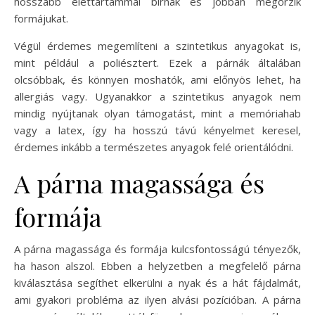
hosszabb élettartammal bírnak és jobban megőrzik
formájukat.
Végül érdemes megemlíteni a szintetikus anyagokat is,
mint például a poliésztert. Ezek a párnák általában
olcsóbbak, és könnyen moshatók, ami előnyös lehet, ha
allergiás vagy. Ugyanakkor a szintetikus anyagok nem
mindig nyújtanak olyan támogatást, mint a memóriahab
vagy a latex, így ha hosszú távú kényelmet keresel,
érdemes inkább a természetes anyagok felé orientálódni.
A párna magassága és
formája
A párna magassága és formája kulcsfontosságú tényezők,
ha hason alszol. Ebben a helyzetben a megfelelő párna
kiválasztása segíthet elkerülni a nyak és a hát fájdalmát,
ami gyakori probléma az ilyen alvási pozícióban. A párna