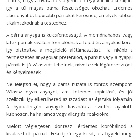
fontos, hogy a nyakad és a gerinced egy vonalba kerüljön,
így a túl magas párna feszültséget okozhat. Érdemes
alacsonyabb, laposabb párnákat keresned, amelyek jobban
alkalmazkodnak a testedhez.
A párna anyaga is kulcsfontosságú. A memóriahabos vagy
latex párnák kiválóan formálódnak a fejed és a nyakad köré,
így biztosítva a megfelelő alátámasztást. Ha inkább a
természetes anyagokat preferálod, a pamut vagy a gyapjú
párnák is jó választás lehetnek, mivel ezek légáteresztőek
és kényelmesek.
Ne felejtsd el, hogy a párna huzata is fontos szempont.
Válassz olyan anyagot, ami kellemes tapintású, és jól
szellőzik, így elkerülheted az izzadást az éjszaka folyamán.
A hypoallergén anyagok használata szintén ajánlott,
különösen, ha hajlamos vagy allergiás reakciókra.
Mielőtt véglegesen döntesz, érdemes kipróbálnod a
kiválasztott párnát. Feküdj rá egy kicsit, és figyeld meg,