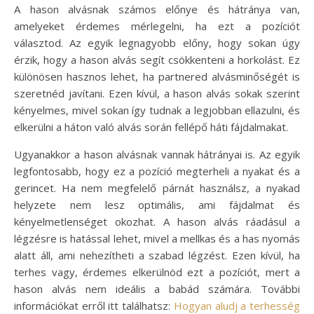
A hason alvásnak számos előnye és hátránya van,
amelyeket érdemes mérlegelni, ha ezt a pozíciót
választod. Az egyik legnagyobb előny, hogy sokan úgy
érzik, hogy a hason alvás segít csökkenteni a horkolást. Ez
különösen hasznos lehet, ha partnered alvásminőségét is
szeretnéd javítani. Ezen kívül, a hason alvás sokak szerint
kényelmes, mivel sokan így tudnak a legjobban ellazulni, és
elkerülni a háton való alvás során fellépő háti fájdalmakat.
Ugyanakkor a hason alvásnak vannak hátrányai is. Az egyik
legfontosabb, hogy ez a pozíció megterheli a nyakat és a
gerincet. Ha nem megfelelő párnát használsz, a nyakad
helyzete nem lesz optimális, ami fájdalmat és
kényelmetlenséget okozhat. A hason alvás ráadásul a
légzésre is hatással lehet, mivel a mellkas és a has nyomás
alatt áll, ami nehezítheti a szabad légzést. Ezen kívül, ha
terhes vagy, érdemes elkerülnöd ezt a pozíciót, mert a
hason alvás nem ideális a babád számára. További
információkat erről itt találhatsz:
Hogyan aludj a terhesség