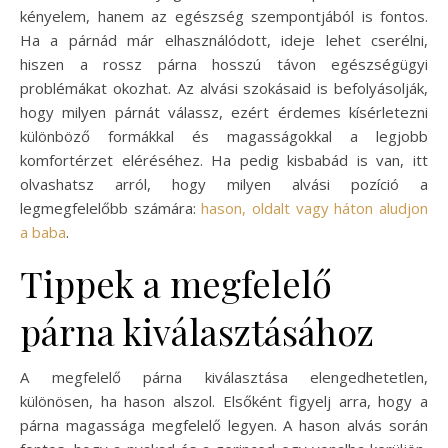
kényelem, hanem az egészség szempontjából is fontos.
Ha a párnád már elhasználódott, ideje lehet cserélni,
hiszen a rossz párna hosszú távon egészségügyi
problémákat okozhat. Az alvási szokásaid is befolyásolják,
hogy milyen párnát válassz, ezért érdemes kísérletezni
különböző formákkal és magasságokkal a legjobb
komfortérzet eléréséhez. Ha pedig kisbabád is van, itt
olvashatsz arról, hogy milyen alvási pozíció a
legmegfelelőbb számára:
hason, oldalt vagy háton aludjon
a baba
.
Tippek a megfelelő
párna kiválasztásához
A megfelelő párna kiválasztása elengedhetetlen,
különösen, ha hason alszol. Elsőként figyelj arra, hogy a
párna magassága megfelelő legyen. A hason alvás során