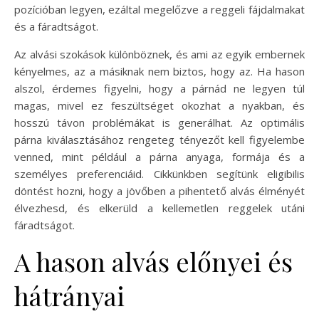
pozícióban legyen, ezáltal megelőzve a reggeli fájdalmakat
és a fáradtságot.
Az alvási szokások különböznek, és ami az egyik embernek
kényelmes, az a másiknak nem biztos, hogy az. Ha hason
alszol, érdemes figyelni, hogy a párnád ne legyen túl
magas, mivel ez feszültséget okozhat a nyakban, és
hosszú távon problémákat is generálhat. Az optimális
párna kiválasztásához rengeteg tényezőt kell figyelembe
venned, mint például a párna anyaga, formája és a
személyes preferenciáid. Cikkünkben segítünk eligibilis
döntést hozni, hogy a jövőben a pihentető alvás élményét
élvezhesd, és elkerüld a kellemetlen reggelek utáni
fáradtságot.
A hason alvás előnyei és
hátrányai