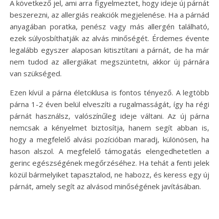
A következő jel, ami arra figyelmeztet, hogy ideje új párnát
beszerezni, az allergiás reakciók megjelenése. Ha a párnád
anyagában poratka, penész vagy más allergén található,
ezek súlyosbíthatják az alvás minőségét. Érdemes évente
legalább egyszer alaposan kitisztítani a párnát, de ha már
nem tudod az allergiákat megszüntetni, akkor új párnára
van szükséged.
Ezen kívül a párna életciklusa is fontos tényező. A legtöbb
párna 1-2 éven belül elveszíti a rugalmasságát, így ha régi
párnát használsz, valószínűleg ideje váltani. Az új párna
nemcsak a kényelmet biztosítja, hanem segít abban is,
hogy a megfelelő alvási pozícióban maradj, különösen, ha
hason alszol. A megfelelő támogatás elengedhetetlen a
gerinc egészségének megőrzéséhez. Ha tehát a fenti jelek
közül bármelyiket tapasztalod, ne habozz, és keress egy új
párnát, amely segít az alvásod minőségének javításában.