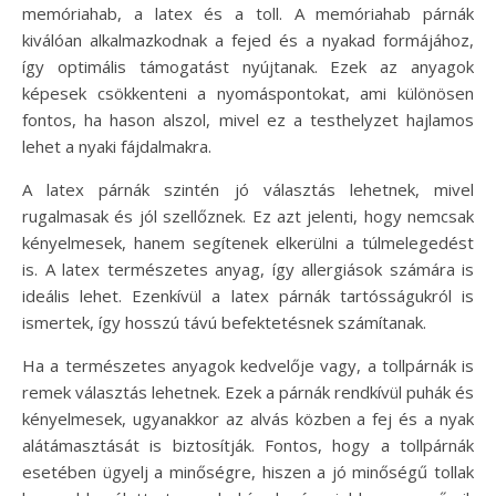
memóriahab, a latex és a toll. A memóriahab párnák
kiválóan alkalmazkodnak a fejed és a nyakad formájához,
így optimális támogatást nyújtanak. Ezek az anyagok
képesek csökkenteni a nyomáspontokat, ami különösen
fontos, ha hason alszol, mivel ez a testhelyzet hajlamos
lehet a nyaki fájdalmakra.
A latex párnák szintén jó választás lehetnek, mivel
rugalmasak és jól szellőznek. Ez azt jelenti, hogy nemcsak
kényelmesek, hanem segítenek elkerülni a túlmelegedést
is. A latex természetes anyag, így allergiások számára is
ideális lehet. Ezenkívül a latex párnák tartósságukról is
ismertek, így hosszú távú befektetésnek számítanak.
Ha a természetes anyagok kedvelője vagy, a tollpárnák is
remek választás lehetnek. Ezek a párnák rendkívül puhák és
kényelmesek, ugyanakkor az alvás közben a fej és a nyak
alátámasztását is biztosítják. Fontos, hogy a tollpárnák
esetében ügyelj a minőségre, hiszen a jó minőségű tollak