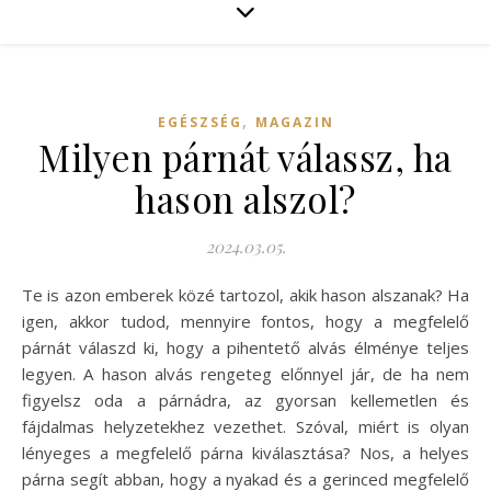
,
EGÉSZSÉG
MAGAZIN
Milyen párnát válassz, ha
hason alszol?
2024.03.05.
Te is azon emberek közé tartozol, akik hason alszanak? Ha
igen, akkor tudod, mennyire fontos, hogy a megfelelő
párnát válaszd ki, hogy a pihentető alvás élménye teljes
legyen. A hason alvás rengeteg előnnyel jár, de ha nem
figyelsz oda a párnádra, az gyorsan kellemetlen és
fájdalmas helyzetekhez vezethet. Szóval, miért is olyan
lényeges a megfelelő párna kiválasztása? Nos, a helyes
párna segít abban, hogy a nyakad és a gerinced megfelelő