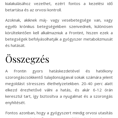
kialakulásához vezethet, ezért fontos a kezelési idő
betartása és az orvosi kontroll.
Azoknak, akiknek máj- vagy vesebetegsége van, vagy
egyéb krónikus betegségekben szenvednek, különösen
körültekintően kell alkalmazniuk a Frontint, hiszen ezek a
betegségek befolyásolhatják a gyógyszer metabolizmusát
és hatását.
Összegzés
A Frontin gyors hatáskezdetével és hatékony
szorongáscsökkentő tulajdonságaival sokak számára jelent
megoldást stresszes élethelyzetekben. 20-40 perc alatt
elkezd érezhetővé válni a hatás, és akár 6-12 órán
keresztül tart, így biztosítva a nyugalmat és a szorongás
enyhítését.
Fontos azonban, hogy a gyógyszert mindig orvosi utasítás