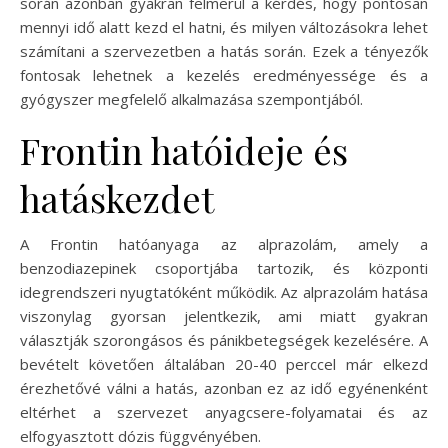
során azonban gyakran felmerül a kérdés, hogy pontosan
mennyi idő alatt kezd el hatni, és milyen változásokra lehet
számítani a szervezetben a hatás során. Ezek a tényezők
fontosak lehetnek a kezelés eredményessége és a
gyógyszer megfelelő alkalmazása szempontjából.
Frontin hatóideje és
hatáskezdet
A Frontin hatóanyaga az alprazolám, amely a
benzodiazepinek csoportjába tartozik, és központi
idegrendszeri nyugtatóként működik. Az alprazolám hatása
viszonylag gyorsan jelentkezik, ami miatt gyakran
választják szorongásos és pánikbetegségek kezelésére. A
bevételt követően általában 20-40 perccel már elkezd
érezhetővé válni a hatás, azonban ez az idő egyénenként
eltérhet a szervezet anyagcsere-folyamatai és az
elfogyasztott dózis függvényében.