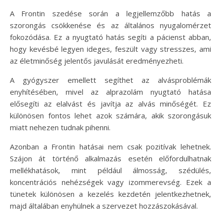
A Frontin szedése során a legjellemzőbb hatás a
szorongás csökkenése és az általános nyugalomérzet
fokozódása. Ez a nyugtató hatás segíti a pácienst abban,
hogy kevésbé legyen ideges, feszült vagy stresszes, ami
az életminőség jelentős javulását eredményezheti.
A gyógyszer emellett segíthet az alvásproblémák
enyhítésében, mivel az alprazolám nyugtató hatása
elősegíti az elalvást és javítja az alvás minőségét. Ez
különösen fontos lehet azok számára, akik szorongásuk
miatt nehezen tudnak pihenni.
Azonban a Frontin hatásai nem csak pozitívak lehetnek.
Szájon át történő alkalmazás esetén előfordulhatnak
mellékhatások, mint például álmosság, szédülés,
koncentrációs nehézségek vagy izommerevség. Ezek a
tünetek különösen a kezelés kezdetén jelentkezhetnek,
majd általában enyhülnek a szervezet hozzászokásával.