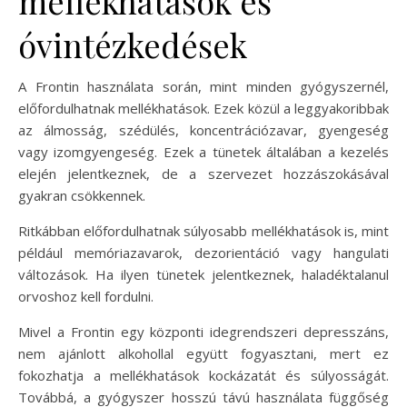
mellékhatások és
óvintézkedések
A Frontin használata során, mint minden gyógyszernél,
előfordulhatnak mellékhatások. Ezek közül a leggyakoribbak
az álmosság, szédülés, koncentrációzavar, gyengeség
vagy izomgyengeség. Ezek a tünetek általában a kezelés
elején jelentkeznek, de a szervezet hozzászokásával
gyakran csökkennek.
Ritkábban előfordulhatnak súlyosabb mellékhatások is, mint
például memóriazavarok, dezorientáció vagy hangulati
változások. Ha ilyen tünetek jelentkeznek, haladéktalanul
orvoshoz kell fordulni.
Mivel a Frontin egy központi idegrendszeri depresszáns,
nem ajánlott alkohollal együtt fogyasztani, mert ez
fokozhatja a mellékhatások kockázatát és súlyosságát.
Továbbá, a gyógyszer hosszú távú használata függőség