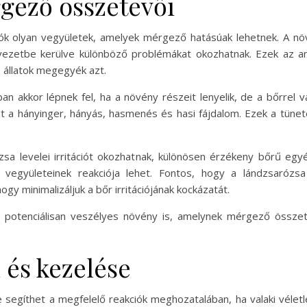
gező összetevői
ók olyan vegyületek, amelyek mérgező hatásúak lehetnek. A növén
ervezetbe kerülve különböző problémákat okozhatnak. Ezek az a
 állatok megegyék azt.
akkor lépnek fel, ha a növény részeit lenyelik, de a bőrrel val
t a hányinger, hányás, hasmenés és hasi fájdalom. Ezek a tüne
zsa levelei irritációt okozhatnak, különösen érzékeny bőrű e
együleteinek reakciója lehet. Fontos, hogy a lándzsarózs
gy minimalizáljuk a bőr irritációjának kockázatát.
potenciálisan veszélyes növény is, amelynek mérgező összet
 és kezelése
egíthet a megfelelő reakciók meghozatalában, ha valaki véletle