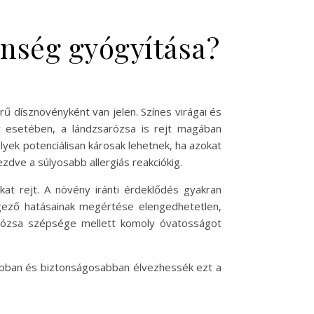
enség gyógyítása?
 dísznövényként van jelen. Színes virágai és
y esetében, a lándzsarózsa is rejt magában
yek potenciálisan károsak lehetnek, ha azokat
zdve a súlyosabb allergiás reakciókig.
at rejt. A növény iránti érdeklődés gyakran
rgező hatásainak megértése elengedhetetlen,
arózsa szépsége mellett komoly óvatosságot
sabban és biztonságosabban élvezhessék ezt a