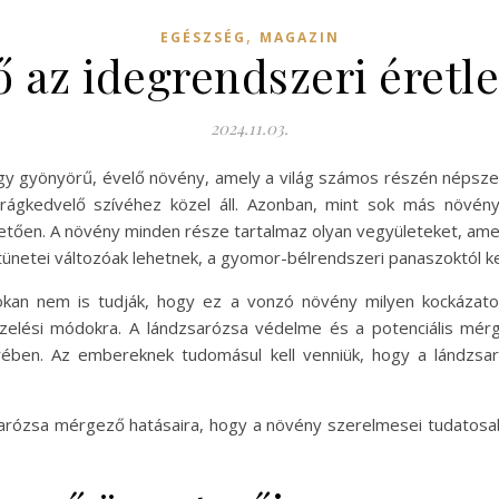
,
EGÉSZSÉG
MAGAZIN
 az idegrendszeri éretl
2024.11.03.
y gyönyörű, évelő növény, amely a világ számos részén népszerű
rágkedvelő szívéhez közel áll. Azonban, mint sok más növén
letően. A növény minden része tartalmaz olyan vegyületeket, amel
tünetei változóak lehetnek, a gyomor-bélrendszeri panaszoktól ke
okan nem is tudják, hogy ez a vonzó növény milyen kockázatok
ezelési módokra. A lándzsarózsa védelme és a potenciális mé
örében. Az embereknek tudomásul kell venniük, hogy a lándzs
ándzsarózsa mérgező hatásaira, hogy a növény szerelmesei tudato