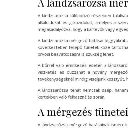
A lándzsarózsa mér
A lándzsarózsa különböző részeiben találhat
alkaloidokat és glikozidokat, amelyek a sz
megakadályozva, hogy a kártevők vagy egyes
A lándzsarózsa mérgező hatásai leggyakrabban 
következtében fellépő tünetek közé tartozha
orvosi beavatkozásra is szükség lehet.
A bőrrel való érintkezés esetén a lándzsaró
viszketés és duzzanat a növény mérgező v
tevékenységeknél mindig viseljünk kesztyűt, ho
A lándzsarózsa tehát nemcsak szép, hanem 
kertekben való felhasználás során.
A mérgezés tünetei
A lándzsarózsa mérgező hatásainak ismerete s