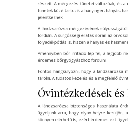
részeit. A mérgezés tünetei változóak, és a
tünetek közé tartozik a hányinger, hányás, h
jelentkeznek.
A lándzsarózsa mérgezésének súlyosságától f
fordulni. A sürgősségi ellátás során az orvo
folyadékpótlás is, hiszen a hányás és hasme
Amennyiben bőr irritáció lép fel, a legjobb 
érdemes bőrgyógyászhoz fordulni.
Fontos hangsúlyozni, hogy a lándzsarózsa m
tárolni. A tudatos kezelés és a megfelelő óvi
Óvintézkedések és 
A lándzsarózsa biztonságos használata érde
ügyeljünk arra, hogy olyan helyre kerüljön
könnyen elérhető is, ezért érdemes ezt figye