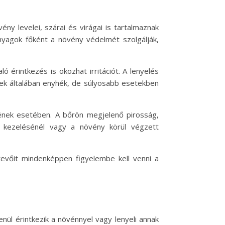
y levelei, szárai és virágai is tartalmaznak
nyagok főként a növény védelmét szolgálják,
ó érintkezés is okozhat irritációt. A lenyelés
tek általában enyhék, de súlyosabb esetekben
gyének esetében. A bőrön megjelenő pirosság,
a kezelésénél vagy a növény körül végzett
evőit mindenképpen figyelembe kell venni a
nül érintkezik a növénnyel vagy lenyeli annak