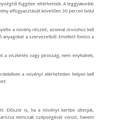
nységtől függően eltérhetnek. A leggyakoribb
övény elfogyasztását követően 30 percen belül
elte a növény részeit, azonnal orvoshoz kell
ő anyagokat a szervezetből. Emellett fontos a
int a viszketés vagy pirosság, nem enyhülnek,
rdekében a növényt elérhetetlen helyen kell
ket.
. Először is, ha a növényt kertbe ültetjük,
ndzsarózsa nemcsak szépségével vonzó, hanem