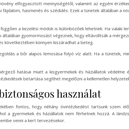
 növény elfogyasztott mennyiségétől, valamint az egyéni érzéke
asi fájdalom, hasmenés és szédülés. Ezek a tünetek általában a n
üggően a kezelési módok is különbözőek lehetnek. Ha valaki leny
sok általában gyomormosást végeznek, hogy eltávolítsák a mérgez
nés következtében könnyen kiszáradhat a beteg.
megoldás a bőr alapos lemosása folyó víz alatt. Ha a tünetek, m
érgező hatásai miatt a kisgyermekek és háziállatok védelme é
ntézkedések betartása segíthet megelőzni a kellemetlen helyzete
biztonságos használat
kében fontos, hogy néhány óvintézkedést tartsunk szem előtt
, ahol a gyermekek és háziállatok nem férhetnek hozzá. A lá
lembe venni a kert tervezésekor.