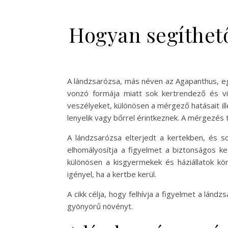
Hogyan segíthető
A lándzsarózsa, más néven az Agapanthus, eg
vonzó formája miatt sok kertrendező és vi
veszélyeket, különösen a mérgező hatásait il
lenyelik vagy bőrrel érintkeznek. A mérgezés 
A lándzsarózsa elterjedt a kertekben, és s
elhomályosítja a figyelmet a biztonságos k
különösen a kisgyermekek és háziállatok k
igényel, ha a kertbe kerül.
A cikk célja, hogy felhívja a figyelmet a l
gyönyörű növényt.