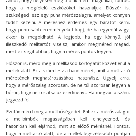
Ahhoz, hogy helyesen meg tudjuk mérni magunkat, fontos,
hogy a megfelelő eszközöket használjuk. Először is,
szükséged lesz egy puha mérőszalagra, amelyet könnyen
tudsz kezelni. A méréshez érdemes egy barátot kérni,
hogy pontosabb eredményeket kapj, de ha egyedül vagy,
akkor is megoldható. A legjobb, ha egy könnyű, jól
illeszkedő melltartót viselsz, amikor megméred magad,
mert ez segít abban, hogy a mérés pontos legyen.
Először is, mérd meg a mellkasod körfogatát közvetlenül a
mellek alatt. Ez a szám lesz a band méret, amit a melltartó
méretének meghatározásához használsz. Ügyelj arra,
hogy a mérőszalag szorosan, de ne túl szorosan legyen a
bőrön, hogy ne torzítsa az eredményt. Ha megvan a szám,
jegyezd fel.
Ezután mérd meg a mellbőségedet. Ehhez a mérőszalagot
a mellbimbók magasságában kell elhelyezned, és
hasonlóan kell eljárnod, mint az előző mérésnél. Fontos,
hogy a melltartó alatt, de a mellek legszélesebb pontján