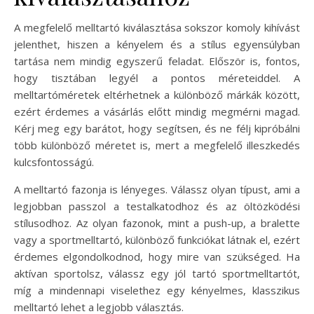
A megfelelő melltartó kiválasztása sokszor komoly kihívást
jelenthet, hiszen a kényelem és a stílus egyensúlyban
tartása nem mindig egyszerű feladat. Először is, fontos,
hogy tisztában legyél a pontos méreteiddel. A
melltartóméretek eltérhetnek a különböző márkák között,
ezért érdemes a vásárlás előtt mindig megmérni magad.
Kérj meg egy barátot, hogy segítsen, és ne félj kipróbálni
több különböző méretet is, mert a megfelelő illeszkedés
kulcsfontosságú.
A melltartó fazonja is lényeges. Válassz olyan típust, ami a
legjobban passzol a testalkatodhoz és az öltözködési
stílusodhoz. Az olyan fazonok, mint a push-up, a bralette
vagy a sportmelltartó, különböző funkciókat látnak el, ezért
érdemes elgondolkodnod, hogy mire van szükséged. Ha
aktívan sportolsz, válassz egy jól tartó sportmelltartót,
míg a mindennapi viselethez egy kényelmes, klasszikus
melltartó lehet a legjobb választás.