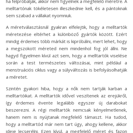
ha felpróbálják, akkor nem figyelnek a megfelelő méretre. A
melltartónak tökéletesen illeszkednie kell, és a pántoknak
sem szabad a vállakat nyomniuk.
A méretválasztásnál gyakran elfelejtik, hogy a melltartók
méretezése eltérhet a különböző gyártók között. Ezért
mindig érdemes több márkát is kipróbálni, mert lehet, hogy
a megszokott méreted nem mindenhol fog jól állni. Ne
hagyd figyelmen kívül azt sem, hogy a melltartók viselése
során a test természetes változásai, mint például a
menstruációs ciklus vagy a súlyváltozás is befolyásolhatják
a méretet.
Szintén gyakori hiba, hogy a nők nem tartják karban a
melltartóikat. A melltartók idővel veszítenek az erejükről,
így érdemes évente legalább egyszer új darabokat
beszerezni. A régi melltartók nemcsak kényelmetlenek,
hanem nem is nyújtanak megfelelő támaszt. Ha tudod,
hogy a melltartód már nem tart úgy, ahogy kellene, akkor
ideje lecserélni. Ezen kívül, a megfelelő méret és fazon