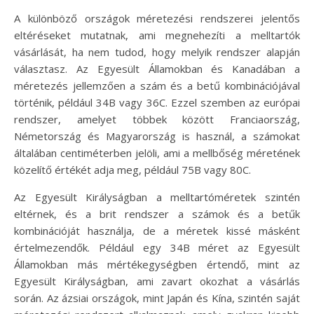
A különböző országok méretezési rendszerei jelentős
eltéréseket mutatnak, ami megnehezíti a melltartók
vásárlását, ha nem tudod, hogy melyik rendszer alapján
választasz. Az Egyesült Államokban és Kanadában a
méretezés jellemzően a szám és a betű kombinációjával
történik, például 34B vagy 36C. Ezzel szemben az európai
rendszer, amelyet többek között Franciaország,
Németország és Magyarország is használ, a számokat
általában centiméterben jelöli, ami a mellbőség méretének
közelítő értékét adja meg, például 75B vagy 80C.
Az Egyesült Királyságban a melltartóméretek szintén
eltérnek, és a brit rendszer a számok és a betűk
kombinációját használja, de a méretek kissé másként
értelmezendők. Például egy 34B méret az Egyesült
Államokban más mértékegységben értendő, mint az
Egyesült Királyságban, ami zavart okozhat a vásárlás
során. Az ázsiai országok, mint Japán és Kína, szintén saját