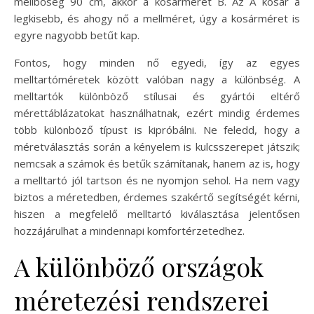
mellbőség 90 cm, akkor a kosárméret B. Az A kosár a
legkisebb, és ahogy nő a mellméret, úgy a kosárméret is
egyre nagyobb betűt kap.
Fontos, hogy minden nő egyedi, így az egyes
melltartóméretek között valóban nagy a különbség. A
melltartók különböző stílusai és gyártói eltérő
mérettáblázatokat használhatnak, ezért mindig érdemes
több különböző típust is kipróbálni. Ne feledd, hogy a
méretválasztás során a kényelem is kulcsszerepet játszik;
nemcsak a számok és betűk számítanak, hanem az is, hogy
a melltartó jól tartson és ne nyomjon sehol. Ha nem vagy
biztos a méretedben, érdemes szakértő segítségét kérni,
hiszen a megfelelő melltartó kiválasztása jelentősen
hozzájárulhat a mindennapi komfortérzetedhez.
A különböző országok
méretezési rendszerei