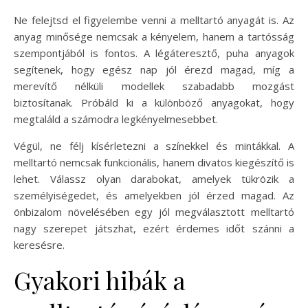
Ne felejtsd el figyelembe venni a melltartó anyagát is. Az
anyag minősége nemcsak a kényelem, hanem a tartósság
szempontjából is fontos. A légáteresztő, puha anyagok
segítenek, hogy egész nap jól érezd magad, míg a
merevítő nélküli modellek szabadabb mozgást
biztosítanak. Próbáld ki a különböző anyagokat, hogy
megtaláld a számodra legkényelmesebbet.
Végül, ne félj kísérletezni a színekkel és mintákkal. A
melltartó nemcsak funkcionális, hanem divatos kiegészítő is
lehet. Válassz olyan darabokat, amelyek tükrözik a
személyiségedet, és amelyekben jól érzed magad. Az
önbizalom növelésében egy jól megválasztott melltartó
nagy szerepet játszhat, ezért érdemes időt szánni a
keresésre.
Gyakori hibák a