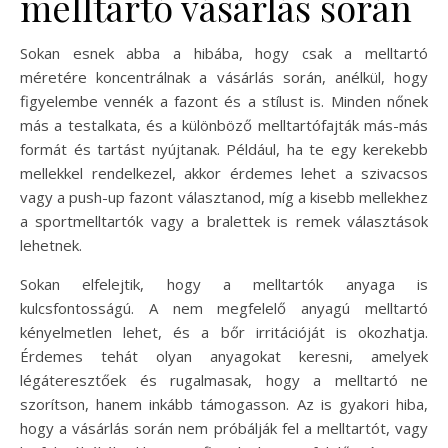
melltartó vásárlás során
Sokan esnek abba a hibába, hogy csak a melltartó
méretére koncentrálnak a vásárlás során, anélkül, hogy
figyelembe vennék a fazont és a stílust is. Minden nőnek
más a testalkata, és a különböző melltartófajták más-más
formát és tartást nyújtanak. Például, ha te egy kerekebb
mellekkel rendelkezel, akkor érdemes lehet a szivacsos
vagy a push-up fazont választanod, míg a kisebb mellekhez
a sportmelltartók vagy a bralettek is remek választások
lehetnek.
Sokan elfelejtik, hogy a melltartók anyaga is
kulcsfontosságú. A nem megfelelő anyagú melltartó
kényelmetlen lehet, és a bőr irritációját is okozhatja.
Érdemes tehát olyan anyagokat keresni, amelyek
légáteresztőek és rugalmasak, hogy a melltartó ne
szorítson, hanem inkább támogasson. Az is gyakori hiba,
hogy a vásárlás során nem próbálják fel a melltartót, vagy