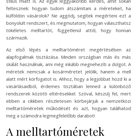
stílus miatt is. Az egyik leggyakoribb kérdés, amit sokan
feltesznek: hogyan tudom átszámítani a méreteket, ha
külföldön vásárolok? Ne aggódj, segítek megérteni ezt a
bonyolult rendszert, és megmutatom, hogyan választhatsz
tökéletes melltartót, függetlenül attól, hogy honnan
származik.
Az első lépés a melltartóméret megértésében az
alapfogalmak tisztázása. Minden országban más és más
skálát használnak, ami még inkább megnehezíti a dolgot. A
méretek nemcsak a kosárméretet jelölik, hanem a mell
alatt mért körfogatot is. Ahhoz, hogy a legjobbat hozd ki a
vásárlásaidból, érdemes tisztában lenned a különböző
rendszerek közötti eltérésekkel. Szóval, készülj fel, mert
ebben a cikkben részletesen körbejárjuk a nemzetközi
melltartóméretek működését és azt, hogyan találhatod
meg a számodra legmegfelelőbb darabot!
A melltartóméretek