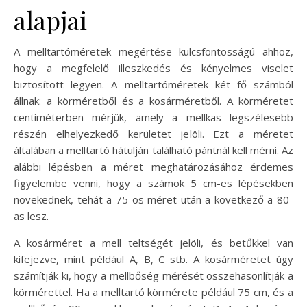
alapjai
A melltartóméretek megértése kulcsfontosságú ahhoz,
hogy a megfelelő illeszkedés és kényelmes viselet
biztosított legyen. A melltartóméretek két fő számból
állnak: a körméretből és a kosárméretből. A körméretet
centiméterben mérjük, amely a mellkas legszélesebb
részén elhelyezkedő kerületet jelöli. Ezt a méretet
általában a melltartó hátulján található pántnál kell mérni. Az
alábbi lépésben a méret meghatározásához érdemes
figyelembe venni, hogy a számok 5 cm-es lépésekben
növekednek, tehát a 75-ös méret után a következő a 80-
as lesz.
A kosárméret a mell teltségét jelöli, és betűkkel van
kifejezve, mint például A, B, C stb. A kosárméretet úgy
számítják ki, hogy a mellbőség mérését összehasonlítják a
körmérettel. Ha a melltartó körmérete például 75 cm, és a