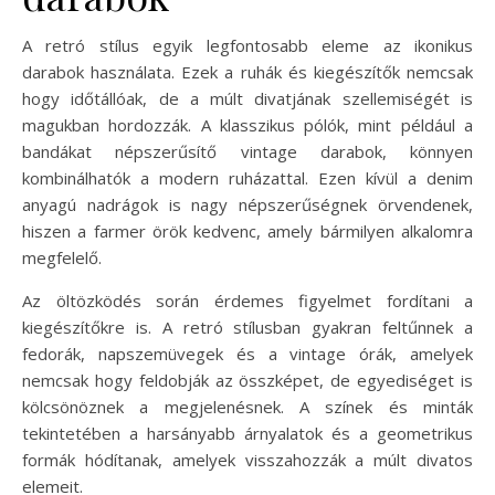
A retró stílus egyik legfontosabb eleme az ikonikus
darabok használata. Ezek a ruhák és kiegészítők nemcsak
hogy időtállóak, de a múlt divatjának szellemiségét is
magukban hordozzák. A klasszikus pólók, mint például a
bandákat népszerűsítő vintage darabok, könnyen
kombinálhatók a modern ruházattal. Ezen kívül a denim
anyagú nadrágok is nagy népszerűségnek örvendenek,
hiszen a farmer örök kedvenc, amely bármilyen alkalomra
megfelelő.
Az öltözködés során érdemes figyelmet fordítani a
kiegészítőkre is. A retró stílusban gyakran feltűnnek a
fedorák, napszemüvegek és a vintage órák, amelyek
nemcsak hogy feldobják az összképet, de egyediséget is
kölcsönöznek a megjelenésnek. A színek és minták
tekintetében a harsányabb árnyalatok és a geometrikus
formák hódítanak, amelyek visszahozzák a múlt divatos
elemeit.