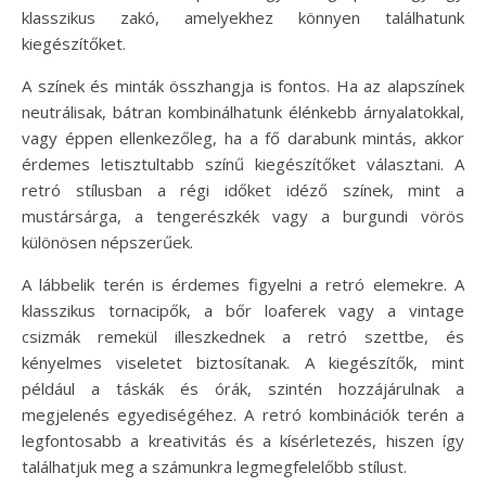
klasszikus zakó, amelyekhez könnyen találhatunk
kiegészítőket.
A színek és minták összhangja is fontos. Ha az alapszínek
neutrálisak, bátran kombinálhatunk élénkebb árnyalatokkal,
vagy éppen ellenkezőleg, ha a fő darabunk mintás, akkor
érdemes letisztultabb színű kiegészítőket választani. A
retró stílusban a régi időket idéző színek, mint a
mustársárga, a tengerészkék vagy a burgundi vörös
különösen népszerűek.
A lábbelik terén is érdemes figyelni a retró elemekre. A
klasszikus tornacipők, a bőr loaferek vagy a vintage
csizmák remekül illeszkednek a retró szettbe, és
kényelmes viseletet biztosítanak. A kiegészítők, mint
például a táskák és órák, szintén hozzájárulnak a
megjelenés egyediségéhez. A retró kombinációk terén a
legfontosabb a kreativitás és a kísérletezés, hiszen így
találhatjuk meg a számunkra legmegfelelőbb stílust.