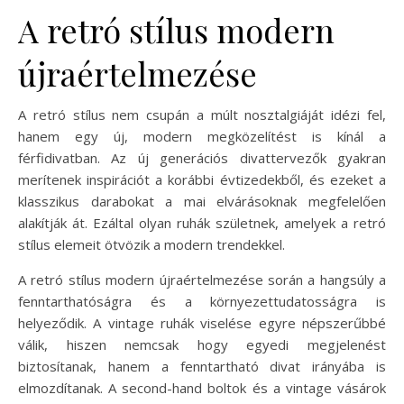
A retró stílus modern
újraértelmezése
A retró stílus nem csupán a múlt nosztalgiáját idézi fel,
hanem egy új, modern megközelítést is kínál a
férfidivatban. Az új generációs divattervezők gyakran
merítenek inspirációt a korábbi évtizedekből, és ezeket a
klasszikus darabokat a mai elvárásoknak megfelelően
alakítják át. Ezáltal olyan ruhák születnek, amelyek a retró
stílus elemeit ötvözik a modern trendekkel.
A retró stílus modern újraértelmezése során a hangsúly a
fenntarthatóságra és a környezettudatosságra is
helyeződik. A vintage ruhák viselése egyre népszerűbbé
válik, hiszen nemcsak hogy egyedi megjelenést
biztosítanak, hanem a fenntartható divat irányába is
elmozdítanak. A second-hand boltok és a vintage vásárok