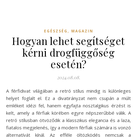
,
EGÉSZSÉG
MAGAZIN
Hogyan lehet segítséget
kérni drogfüggőség
esetén?
2024.08.08.
A férfidivat világában a retró stílus mindig is különleges
helyet foglalt el. Ez a divatirányzat nem csupán a múlt
emlékeit idézi fel, hanem egyfajta nosztalgikus érzést is
kelt, amely a férfiak körében egyre népszerűbbé válik. A
retró stílusban ötvöződik a klasszikus elegancia és a laza,
fiatalos megjelenés, így a modern férfiak számára is vonzó
alternatívát kínál. Az efféle öltözködés nemcsak a