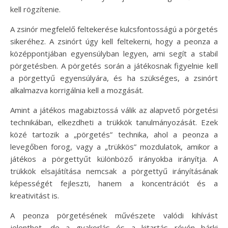
kell rögzítenie.
A zsinór megfelelő feltekerése kulcsfontosságú a pörgetés
sikeréhez. A zsinórt úgy kell feltekerni, hogy a peonza a
középpontjában egyensúlyban legyen, ami segít a stabil
pörgetésben. A pörgetés során a játékosnak figyelnie kell
a pörgettyű egyensúlyára, és ha szükséges, a zsinórt
alkalmazva korrigálnia kell a mozgását.
Amint a játékos magabiztossá válik az alapvető pörgetési
technikában, elkezdheti a trükkök tanulmányozását. Ezek
közé tartozik a „pörgetés” technika, ahol a peonza a
levegőben forog, vagy a „trükkös” mozdulatok, amikor a
játékos a pörgettyűt különböző irányokba irányítja. A
trükkök elsajátítása nemcsak a pörgettyű irányításának
képességét fejleszti, hanem a koncentrációt és a
kreativitást is.
A peonza pörgetésének művészete valódi kihívást
jelenthet, de a gyakorlás és a kitartás révén bárki