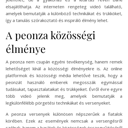
elsajátíthatja. Az interneten rengeteg videó található,
amelyek bemutatják a különböző technikákat és trükköket,
így a tanulás szórakoztató és inspiráló élmény lehet.
A peonza közösségi
élménye
A peonza nem csupán egyéni tevékenység, hanem remek
lehetőséget kínál a közösségi élményekre is. Az online
platformok és közösségi média lehetővé teszik, hogy a
peonzát használó emberek megosszák egymással
tudásukat, tapasztalataikat és trükkjeiket. Évről évre egyre
több videó jelenik meg, amelyek bemutatják a
legkülönfélébb pörgetési technikákat és versenyeket.
A peonza versenyek különösen népszerűek a fiatalok
körében. Ezek az események nemcsak a versengésről
szólnak, hanem a barátok és közösségek összegyűjtéséről