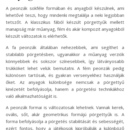
A peonzák sokféle formában és anyagból készülnek, ami
lehetővé teszi, hogy mindenki megtalálja a neki legjobban
tetszőt. A klasszikus fából készült pörgettyűk mellett
manapság már műanyag, fém és akár kompozit anyagokból
készült változatok is elérhetők.
A fa peonzák általában nehezebbek, ami segíthet a
stabilabb pörgetésben, ugyanakkor a műanyag verziók
könnyebbek és sokszor színesebbek, így látványosabb
trükköket lehet velük bemutatni. A fém peonzák pedig
különösen tartósak, és gyakran versenyekhez használják
őket. Az anyagok különbsége nemcsak a pörgettyű
kinézetét befolyásolja, hanem a pörgetési technikákhoz
való alkalmazhatóságát is.
A peonzák formai is változatosak lehetnek. Vannak kerek,
ovális, sőt, akár geometrikus formájú pörgettyűk is. A
forma befolyásolja a pörgetés stabilitását és sebességét,
ezért fontos, hogy a játékosok kipróbálják a különböző