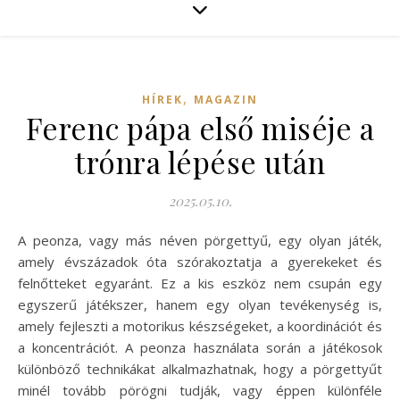
,
HÍREK
MAGAZIN
Ferenc pápa első miséje a
trónra lépése után
2025.05.10.
A peonza, vagy más néven pörgettyű, egy olyan játék,
amely évszázadok óta szórakoztatja a gyerekeket és
felnőtteket egyaránt. Ez a kis eszköz nem csupán egy
egyszerű játékszer, hanem egy olyan tevékenység is,
amely fejleszti a motorikus készségeket, a koordinációt és
a koncentrációt. A peonza használata során a játékosok
különböző technikákat alkalmazhatnak, hogy a pörgettyűt
minél tovább pörögni tudják, vagy éppen különféle