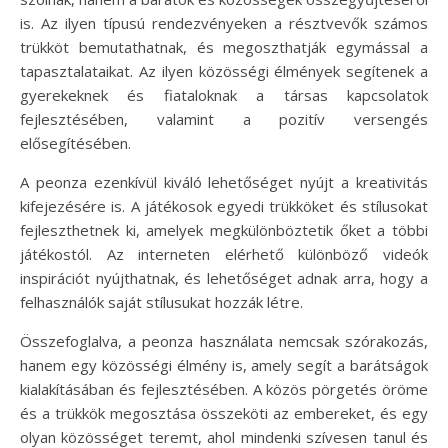
is. Az ilyen típusú rendezvényeken a résztvevők számos
trükköt bemutathatnak, és megoszthatják egymással a
tapasztalataikat. Az ilyen közösségi élmények segítenek a
gyerekeknek és fiataloknak a társas kapcsolatok
fejlesztésében, valamint a pozitív versengés
elősegítésében.
A peonza ezenkívül kiváló lehetőséget nyújt a kreativitás
kifejezésére is. A játékosok egyedi trükköket és stílusokat
fejleszthetnek ki, amelyek megkülönböztetik őket a többi
játékostól. Az interneten elérhető különböző videók
inspirációt nyújthatnak, és lehetőséget adnak arra, hogy a
felhasználók saját stílusukat hozzák létre.
Összefoglalva, a peonza használata nemcsak szórakozás,
hanem egy közösségi élmény is, amely segít a barátságok
kialakításában és fejlesztésében. A közös pörgetés öröme
és a trükkök megosztása összeköti az embereket, és egy
olyan közösséget teremt, ahol mindenki szívesen tanul és