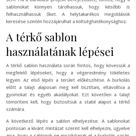
sablonokat könnyen tárolhassuk, hogy később is
felhasználhassuk őket. A helytakarékos megoldások
keresése szintén hozzájárulhat a költséghatékonysághoz.
A térkő sablon
használatának lépései
A térkő sablon használata során fontos, hogy kövessük a
megfelelő lépéseket, hogy a végeredmény tökéletes
legyen. Az első lépés a terület előkészítése. A burkolás
előtt a talajt alaposan meg kell tisztítani, eltávolítva a
gyomokat és egyéb akadályokat. Ezt követően a talajt
tömöríteni kell, hogy biztosítsuk a stabil alapot a térkő
számára.
A következő lépés a sablon elhelyezése. A sablonokat
pontosan a kívánt mintázat szerint kell elhelyezni, ügyelve
arra, hogy a sablonok ne mozduljanak el a burkolás során.