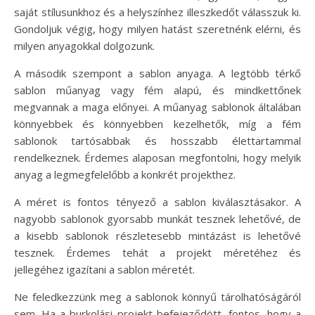
saját stílusunkhoz és a helyszínhez illeszkedőt válasszuk ki.
Gondoljuk végig, hogy milyen hatást szeretnénk elérni, és
milyen anyagokkal dolgozunk.
A második szempont a sablon anyaga. A legtöbb térkő
sablon műanyag vagy fém alapú, és mindkettőnek
megvannak a maga előnyei. A műanyag sablonok általában
könnyebbek és könnyebben kezelhetők, míg a fém
sablonok tartósabbak és hosszabb élettartammal
rendelkeznek. Érdemes alaposan megfontolni, hogy melyik
anyag a legmegfelelőbb a konkrét projekthez.
A méret is fontos tényező a sablon kiválasztásakor. A
nagyobb sablonok gyorsabb munkát tesznek lehetővé, de
a kisebb sablonok részletesebb mintázást is lehetővé
tesznek. Érdemes tehát a projekt méretéhez és
jellegéhez igazítani a sablon méretét.
Ne feledkezzünk meg a sablonok könnyű tárolhatóságáról
sem. Ha a burkolási projekt befejeződött, fontos, hogy a