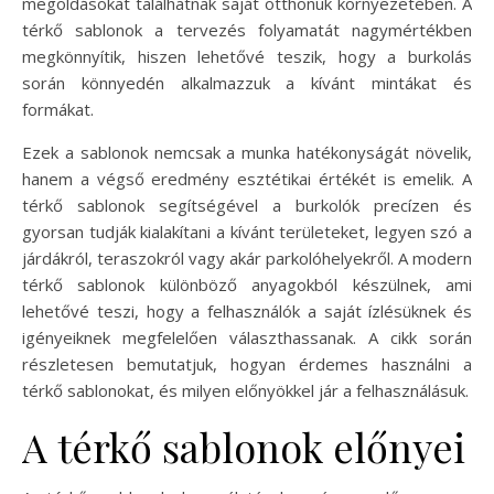
megoldásokat találhatnak saját otthonuk környezetében. A
térkő sablonok a tervezés folyamatát nagymértékben
megkönnyítik, hiszen lehetővé teszik, hogy a burkolás
során könnyedén alkalmazzuk a kívánt mintákat és
formákat.
Ezek a sablonok nemcsak a munka hatékonyságát növelik,
hanem a végső eredmény esztétikai értékét is emelik. A
térkő sablonok segítségével a burkolók precízen és
gyorsan tudják kialakítani a kívánt területeket, legyen szó a
járdákról, teraszokról vagy akár parkolóhelyekről. A modern
térkő sablonok különböző anyagokból készülnek, ami
lehetővé teszi, hogy a felhasználók a saját ízlésüknek és
igényeiknek megfelelően választhassanak. A cikk során
részletesen bemutatjuk, hogyan érdemes használni a
térkő sablonokat, és milyen előnyökkel jár a felhasználásuk.
A térkő sablonok előnyei