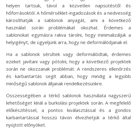
helyen tartsuk, távol a közvetlen napsütéstől és
hőforrásoktól. A hőmérséklet-ingadozások és a nedvesség
károsíthatják a sablonok anyagát, ami a következő
használat során problémákat okozhat. Érdemes a
sablonokat egymásra rakva tárolni, hogy minimalizáljuk a
helyigényt, de ügyeljünk arra, hogy ne deformálódjanak el.
Ha a sablonok sérültek vagy deformálódtak, érdemes
ezeket javítani vagy pótolni, hogy a következő projektek
során ne okozzanak problémát. A rendszeres ellenőrzés
és karbantartás segít abban, hogy mindig a legjobb
minőségű sablonok álljanak rendelkezésünkre.
Összességében a térkő sablonok használata nagyszerű
lehetőséget kínál a burkolási projektek során. A megfelelő
előkészítéssel, a pontos kiválasztással és a gondos
karbantartással hosszú távon élvezhetjük a térkő által
nyújtott előnyöket.