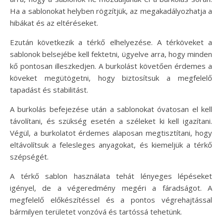
Ha a sablonokat helyben rögzítjük, az megakadályozhatja a
hibákat és az eltéréseket.
Ezután következik a térkő elhelyezése. A térköveket a
sablonok belsejébe kell fektetni, ügyelve arra, hogy minden
kő pontosan illeszkedjen. A burkolást követően érdemes a
köveket megütögetni, hogy biztosítsuk a megfelelő
tapadást és stabilitást.
A burkolás befejezése után a sablonokat óvatosan el kell
távolítani, és szükség esetén a széleket ki kell igazítani.
Végül, a burkolatot érdemes alaposan megtisztítani, hogy
eltávolítsuk a felesleges anyagokat, és kiemeljük a térkő
szépségét.
A térkő sablon használata tehát lényeges lépéseket
igényel, de a végeredmény megéri a fáradságot. A
megfelelő előkészítéssel és a pontos végrehajtással
bármilyen területet vonzóvá és tartóssá tehetünk.