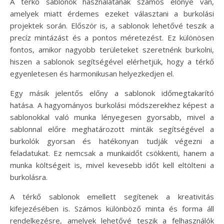
A térkő sablonok használatának számos előnye van,
amelyek miatt érdemes ezeket választani a burkolási
projektek során. Először is, a sablonok lehetővé teszik a
precíz mintázást és a pontos méretezést. Ez különösen
fontos, amikor nagyobb területeket szeretnénk burkolni,
hiszen a sablonok segítségével elérhetjük, hogy a térkő
egyenletesen és harmonikusan helyezkedjen el.
Egy másik jelentős előny a sablonok időmegtakarító
hatása. A hagyományos burkolási módszerekhez képest a
sablonokkal való munka lényegesen gyorsabb, mivel a
sablonnal előre meghatározott minták segítségével a
burkolók gyorsan és hatékonyan tudják végezni a
feladatukat. Ez nemcsak a munkaidőt csökkenti, hanem a
munka költségeit is, mivel kevesebb időt kell eltölteni a
burkolásra.
A térkő sablonok emellett segítenek a kreativitás
kifejezésében is. Számos különböző minta és forma áll
rendelkezésre, amelyek lehetővé teszik a felhasználók