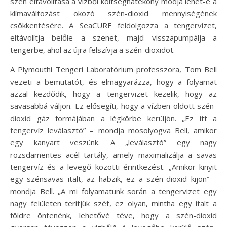
szén eltávolítása a vízből költséghatékony módja lehet-e a
klímaváltozást okozó szén-dioxid mennyiségének
csökkentésére. A SeaCURE feldolgozza a tengervizet,
eltávolítja belőle a szenet, majd visszapumpálja a
tengerbe, ahol az újra felszívja a szén-dioxidot.
A Plymouthi Tengeri Laboratórium professzora, Tom Bell
vezeti a bemutatót, és elmagyarázza, hogy a folyamat
azzal kezdődik, hogy a tengervizet kezelik, hogy az
savasabbá váljon. Ez elősegíti, hogy a vízben oldott szén-
dioxid gáz formájában a légkörbe kerüljön. „Ez itt a
tengervíz leválasztó” – mondja mosolyogva Bell, amikor
egy kanyart veszünk. A „leválasztó” egy nagy
rozsdamentes acél tartály, amely maximalizálja a savas
tengervíz és a levegő közötti érintkezést. „Amikor kinyit
egy szénsavas italt, az habzik, ez a szén-dioxid kijön” –
mondja Bell. „A mi folyamatunk során a tengervizet egy
nagy felületen terítjük szét, ez olyan, mintha egy italt a
földre öntenénk, lehetővé téve, hogy a szén-dioxid