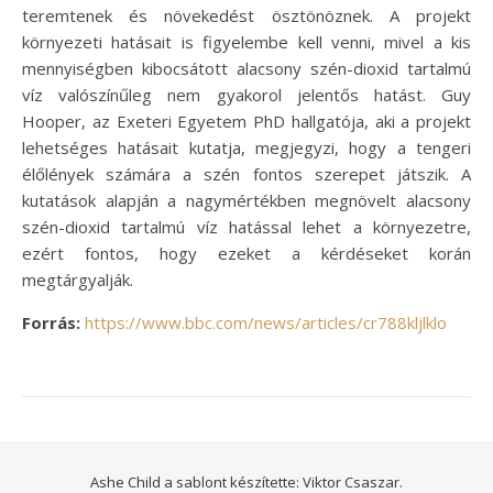
teremtenek és növekedést ösztönöznek. A projekt
környezeti hatásait is figyelembe kell venni, mivel a kis
mennyiségben kibocsátott alacsony szén-dioxid tartalmú
víz valószínűleg nem gyakorol jelentős hatást. Guy
Hooper, az Exeteri Egyetem PhD hallgatója, aki a projekt
lehetséges hatásait kutatja, megjegyzi, hogy a tengeri
élőlények számára a szén fontos szerepet játszik. A
kutatások alapján a nagymértékben megnövelt alacsony
szén-dioxid tartalmú víz hatással lehet a környezetre,
ezért fontos, hogy ezeket a kérdéseket korán
megtárgyalják.
Forrás:
https://www.bbc.com/news/articles/cr788kljlklo
Ashe Child a sablont készítette:
Viktor Csaszar.