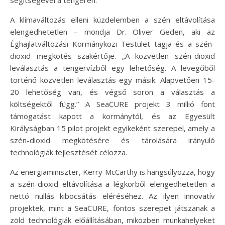
segítségével a tengeren.
A klímaváltozás elleni küzdelemben a szén eltávolítása
elengedhetetlen – mondja Dr. Oliver Geden, aki az
Éghajlatváltozási Kormányközi Testület tagja és a szén-
dioxid megkötés szakértője. „A közvetlen szén-dioxid
leválasztás a tengervízből egy lehetőség. A levegőből
történő közvetlen leválasztás egy másik. Alapvetően 15-
20 lehetőség van, és végső soron a választás a
költségektől függ.” A SeaCURE projekt 3 millió font
támogatást kapott a kormánytól, és az Egyesült
Királyságban 15 pilot projekt egyikeként szerepel, amely a
szén-dioxid megkötésére és tárolására irányuló
technológiák fejlesztését célozza.
Az energiaminiszter, Kerry McCarthy is hangsúlyozza, hogy
a szén-dioxid eltávolítása a légkörből elengedhetetlen a
nettó nullás kibocsátás eléréséhez. Az ilyen innovatív
projektek, mint a SeaCURE, fontos szerepet játszanak a
zöld technológiák előállításában, miközben munkahelyeket