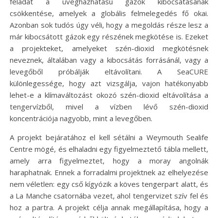
feladat a üvegházhatású gázok kibocsátásának
csökkentése, amelyek a globális felmelegedés fő okai.
Azonban sok tudós úgy véli, hogy a megoldás része lesz a
már kibocsátott gázok egy részének megkötése is. Ezeket
a projekteket, amelyeket szén-dioxid megkötésnek
neveznek, általában vagy a kibocsátás forrásánál, vagy a
levegőből próbálják eltávolítani. A SeaCURE
különlegessége, hogy azt vizsgálja, vajon hatékonyabb
lehet-e a klímaváltozást okozó szén-dioxid eltávolítása a
tengervízből, mivel a vízben lévő szén-dioxid
koncentrációja nagyobb, mint a levegőben.
A projekt bejáratához el kell sétálni a Weymouth Sealife
Centre mögé, és elhaladni egy figyelmeztető tábla mellett,
amely arra figyelmeztet, hogy a moray angolnák
haraphatnak. Ennek a forradalmi projektnek az elhelyezése
nem véletlen: egy cső kígyózik a köves tengerpart alatt, és
a La Manche csatornába vezet, ahol tengervizet szív fel és
hoz a partra. A projekt célja annak megállapítása, hogy a