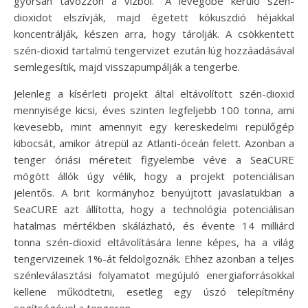
gyorsan távozzon a vízből.” A levegőbe kerülő szén-
dioxidot elszívják, majd égetett kókuszdió héjakkal
koncentrálják, készen arra, hogy tárolják. A csökkentett
szén-dioxid tartalmú tengervizet ezután lúg hozzáadásával
semlegesítik, majd visszapumpálják a tengerbe.
Jelenleg a kísérleti projekt által eltávolított szén-dioxid
mennyisége kicsi, éves szinten legfeljebb 100 tonna, ami
kevesebb, mint amennyit egy kereskedelmi repülőgép
kibocsát, amikor átrepül az Atlanti-óceán felett. Azonban a
tenger óriási méreteit figyelembe véve a SeaCURE
mögött állók úgy vélik, hogy a projekt potenciálisan
jelentős. A brit kormányhoz benyújtott javaslatukban a
SeaCURE azt állította, hogy a technológia potenciálisan
hatalmas mértékben skálázható, és évente 14 milliárd
tonna szén-dioxid eltávolítására lenne képes, ha a világ
tengervizeinek 1%-át feldolgoznák. Ehhez azonban a teljes
szénleválasztási folyamatot megújuló energiaforrásokkal
kellene működtetni, esetleg egy úszó telepítmény