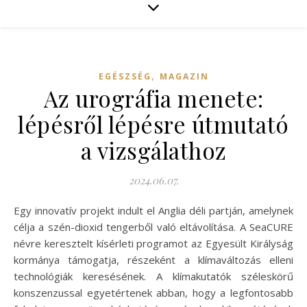
,
EGÉSZSÉG
MAGAZIN
Az urográfia menete:
lépésről lépésre útmutató
a vizsgálathoz
2024.06.07.
Egy innovatív projekt indult el Anglia déli partján, amelynek
célja a szén-dioxid tengerből való eltávolítása. A SeaCURE
névre keresztelt kísérleti programot az Egyesült Királyság
kormánya támogatja, részeként a klímaváltozás elleni
technológiák keresésének. A klímakutatók széleskörű
konszenzussal egyetértenek abban, hogy a legfontosabb