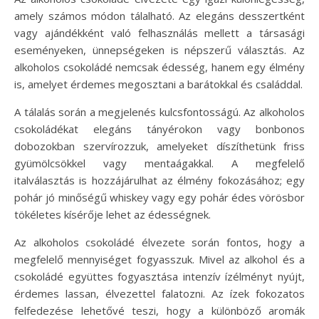
amely számos módon tálalható. Az elegáns desszertként
vagy ajándékként való felhasználás mellett a társasági
eseményeken, ünnepségeken is népszerű választás. Az
alkoholos csokoládé nemcsak édesség, hanem egy élmény
is, amelyet érdemes megosztani a barátokkal és családdal.
A tálalás során a megjelenés kulcsfontosságú. Az alkoholos
csokoládékat elegáns tányérokon vagy bonbonos
dobozokban szervírozzuk, amelyeket díszíthetünk friss
gyümölcsökkel vagy mentaágakkal. A megfelelő
italválasztás is hozzájárulhat az élmény fokozásához; egy
pohár jó minőségű whiskey vagy egy pohár édes vörösbor
tökéletes kísérője lehet az édességnek.
Az alkoholos csokoládé élvezete során fontos, hogy a
megfelelő mennyiséget fogyasszuk. Mivel az alkohol és a
csokoládé együttes fogyasztása intenzív ízélményt nyújt,
érdemes lassan, élvezettel falatozni. Az ízek fokozatos
felfedezése lehetővé teszi, hogy a különböző aromák