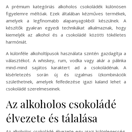
A prémium kategóriás alkoholos csokoládék különösen
figyelemre méltóak. Ezek általában kézműves termékek,
amelyek a legfinomabb alapanyagokból készülnek. A
készítők gyakran egyedi technikákat alkalmaznak, hogy
kiemeljék az alkohol és a csokoládé közötti tökéletes
harmóniát.
A különféle alkoholtípusok használata szintén gazdagítja a
választékot. A whiskey, rum, vodka vagy akár a pálinka
mind-mind sajátos karaktert ad a csokoládénak. A
kísérletezés során új és izgalmas ízkombinációk
születhetnek, amelyek felfedezése igazi kaland lehet a
csokoládé szerelmeseinek.
Az alkoholos csokoládé
élvezete és tálalása
Az alkoholos csokoládé élvezete egy igazi különlegesség,