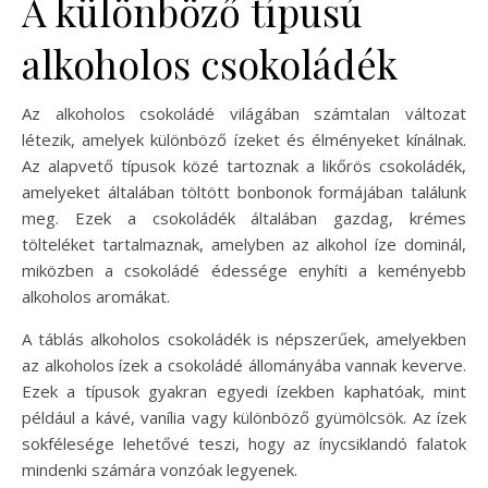
A különböző típusú
alkoholos csokoládék
Az alkoholos csokoládé világában számtalan változat
létezik, amelyek különböző ízeket és élményeket kínálnak.
Az alapvető típusok közé tartoznak a likőrös csokoládék,
amelyeket általában töltött bonbonok formájában találunk
meg. Ezek a csokoládék általában gazdag, krémes
tölteléket tartalmaznak, amelyben az alkohol íze dominál,
miközben a csokoládé édessége enyhíti a keményebb
alkoholos aromákat.
A táblás alkoholos csokoládék is népszerűek, amelyekben
az alkoholos ízek a csokoládé állományába vannak keverve.
Ezek a típusok gyakran egyedi ízekben kaphatóak, mint
például a kávé, vanília vagy különböző gyümölcsök. Az ízek
sokfélesége lehetővé teszi, hogy az ínycsiklandó falatok
mindenki számára vonzóak legyenek.