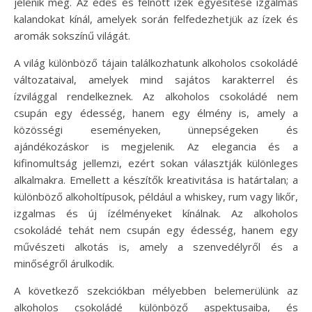
jelenik meg. Az édes és felnőtt ízek egyesítése izgalmas
kalandokat kínál, amelyek során felfedezhetjük az ízek és
aromák sokszínű világát.
A világ különböző tájain találkozhatunk alkoholos csokoládé
változataival, amelyek mind sajátos karakterrel és
ízvilággal rendelkeznek. Az alkoholos csokoládé nem
csupán egy édesség, hanem egy élmény is, amely a
közösségi eseményeken, ünnepségeken és
ajándékozáskor is megjelenik. Az elegancia és a
kifinomultság jellemzi, ezért sokan választják különleges
alkalmakra. Emellett a készítők kreativitása is határtalan; a
különböző alkoholtípusok, például a whiskey, rum vagy likőr,
izgalmas és új ízélményeket kínálnak. Az alkoholos
csokoládé tehát nem csupán egy édesség, hanem egy
művészeti alkotás is, amely a szenvedélyről és a
minőségről árulkodik.
A következő szekciókban mélyebben belemerülünk az
alkoholos csokoládé különböző aspektusaiba, és