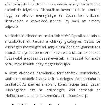
követően jöhet az alkohol hozzáadása, amelyet általában a
csokoládé folyékony állapotában kevernek bele. Fontos,
hogy az alkohol mennyisége és típusa harmonikusan
illeszkedjen a csokoládé ízéhez, így válik az élmény
teljessé.
A különböző alkoholtartalmú italok eltérő ízprofilokat adnak
a csokoládénak. Például a whiskey gazdag és füstös íze
különleges mélységet ad, míg a rum édes és gyümölcsös
aromái könnyedebbé teszik a keveréket. Miután az összes
hozzávalót alaposan összekeverték, a masszát formákba
öntik, majd lehűtik, hogy megszilárduljon.
A kész alkoholos csokoládék formázhatók bonbonokká,
táblás csokoládékká vagy akár különleges desszertként is
tálalhatók. Az ízek és a látvány kombinációja teszi igazán
különlegessé ezt az édességet, ami nemcsak az
ízlelőbimbókat, hanem a szemünket is elkápráztatja.