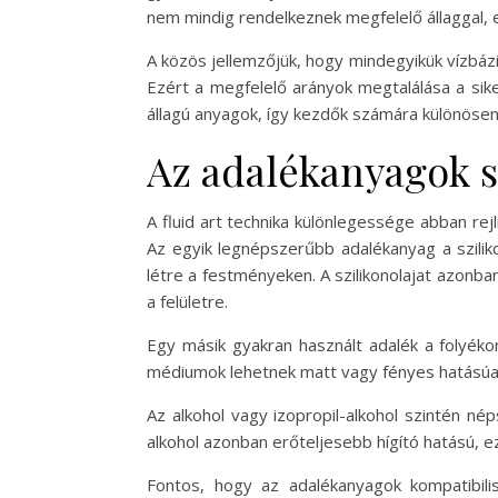
nem mindig rendelkeznek megfelelő állaggal,
A közös jellemzőjük, hogy mindegyikük vízbázis
Ezért a megfelelő arányok megtalálása a sike
állagú anyagok, így kezdők számára különösen 
Az adalékanyagok s
A fluid art technika különlegessége abban rej
Az egyik legnépszerűbb adalékanyag a sziliko
létre a festményeken. A szilikonolajat azonb
a felületre.
Egy másik gyakran használt adalék a folyékon
médiumok lehetnek matt vagy fényes hatásúak
Az alkohol vagy izopropil-alkohol szintén n
alkohol azonban erőteljesebb hígító hatású, ez
Fontos, hogy az adalékanyagok kompatibili