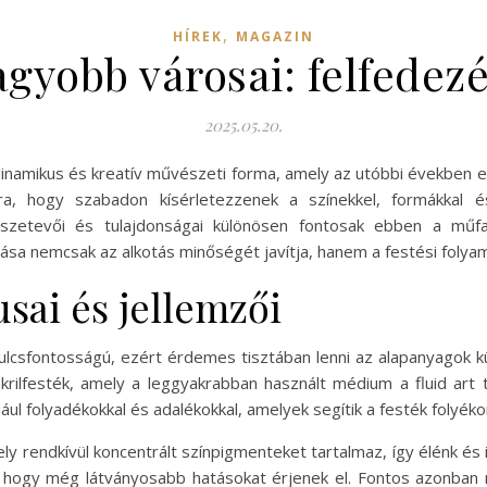
,
HÍREK
MAGAZIN
agyobb városai: felfedez
2025.05.20.
y dinamikus és kreatív művészeti forma, amely az utóbbi években
ra, hogy szabadon kísérletezzenek a színekkel, formákkal é
sszetevői és tulajdonságai különösen fontosak ebben a műfa
sa nemcsak az alkotás minőségét javítja, hanem a festési folyam
sai és jellemzői
 kulcsfontosságú, ezért érdemes tisztában lenni az alapanyagok k
krilfesték, amely a leggyakrabban használt médium a fluid art t
ául folyadékokkal és adalékokkal, amelyek segítik a festék folyé
ly rendkívül koncentrált színpigmenteket tartalmaz, így élénk és 
el, hogy még látványosabb hatásokat érjenek el. Fontos azonb