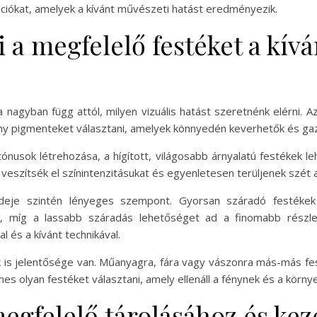
ciókat, amelyek a kívánt művészeti hatást eredményezik.
 a megfelelő festéket a kívá
a nagyban függ attól, milyen vizuális hatást szeretnénk elérni.
ny pigmenteket választani, amelyek könnyedén keverhetők és gazd
ónusok létrehozása, a hígított, világosabb árnyalatú festékek l
veszítsék el színintenzitásukat és egyenletesen terüljenek szét a
deje szintén lényeges szempont. Gyorsan száradó festékek
ra, míg a lassabb száradás lehetőséget ad a finomabb részl
l és a kívánt technikával.
nak is jelentősége van. Műanyagra, fára vagy vászonra más-más 
s olyan festéket választani, amely ellenáll a fénynek és a körny
egfelelő tárolásához és ke