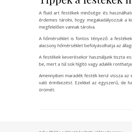
A fluid art festékek minősége és használha
érdemes tárolni, hogy megakadályozzuk a ki
megfelelően vannak tárolva.
A hőmérséklet is fontos tényező: a festékek
alacsony hőmérséklet befolyásolhatja az álla
A festékek keverésekor használjunk tiszta es
be, mert a túl sok hígító vagy adalék ronthatj
Amennyiben maradék festék kerül vissza az 
való érintkezést. Ezekkel az egyszerű, de ha
örömét.