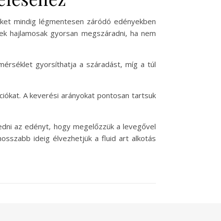
ékeket mindig légmentesen záródó edényekben
ékek hajlamosak gyorsan megszáradni, ha nem
érséklet gyorsíthatja a száradást, míg a túl
ciókat. A keverési arányokat pontosan tartsuk
edni az edényt, hogy megelőzzük a levegővel
osszabb ideig élvezhetjük a fluid art alkotás