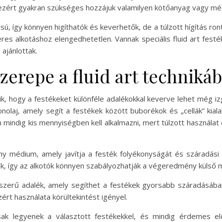
 ezért gyakran szükséges hozzájuk valamilyen kötőanyag vagy mé
ú, így könnyen higíthatók és keverhetők, de a túlzott hígítás ron
res alkotáshoz elengedhetetlen. Vannak speciális fluid art festé
ajánlottak.
zerepe a fluid art techniká
lik, hogy a festékeket különféle adalékokkal keverve lehet még 
nolaj, amely segít a festékek között buborékok és „cellák” kial
an mindig kis mennyiségben kell alkalmazni, mert túlzott használ
y médium, amely javítja a festék folyékonyságát és száradási i
, így az alkotók könnyen szabályozhatják a végeredmény külső 
épszerű adalék, amely segíthet a festékek gyorsabb száradásában
ért használata körültekintést igényel.
sak legyenek a választott festékekkel, és mindig érdemes el