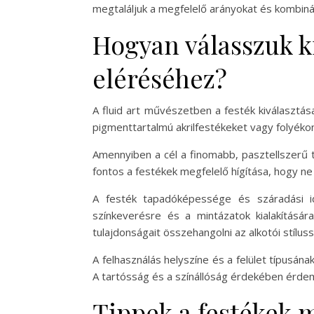
megtaláljuk a megfelelő arányokat és kombiná
Hogyan válasszuk ki
eléréséhez?
A fluid art művészetben a festék kiválasztás
pigmenttartalmú akrilfestékeket vagy folyéko
Amennyiben a cél a finomabb, pasztellszerű t
fontos a festékek megfelelő hígítása, hogy ne 
A festék tapadóképessége és száradási i
színkeverésre és a mintázatok kialakításá
tulajdonságait összehangolni az alkotói stílussa
A felhasználás helyszíne és a felület típusá
A tartósság és a színállóság érdekében érdeme
Tippek a festékek m