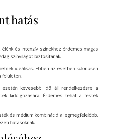
nt hatás
 Az élénk és intenzív színekhez érdemes magas
ag színvilágot biztosítanak.
ehetnek ideálisak. Ebben az esetben különösen
 felületen.
 esetén kevesebb idő áll rendelkezésre a
etek kidolgozására. Érdemes tehát a festék
festék és médium kombináció a legmegfelelőbb.
ezeti hatásoknak.
zeléséhez