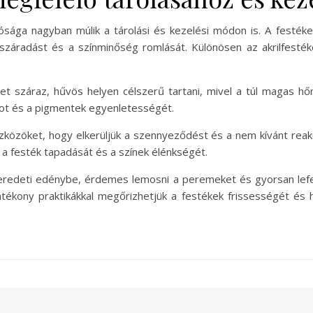
tósága nagyban múlik a tárolási és kezelési módon is. A fest
száradást és a színminőség romlását. Különösen az akrilfest
et száraz, hűvös helyen célszerű tartani, mivel a túl magas hőm
got és a pigmentek egyenletességét.
zközöket, hogy elkerüljük a szennyeződést és a nem kívánt reak
a a festék tapadását és a színek élénkségét.
eredeti edénybe, érdemes lemosni a peremeket és gyorsan lef
tékony praktikákkal megőrizhetjük a festékek frissességét és h