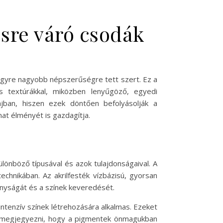
ésre váró csodák
 egyre nagyobb népszerűségre tett szert. Ez a
s textúrákkal, miközben lenyűgöző, egyedi
jban, hiszen ezek döntően befolyásolják a
at élményét is gazdagítja.
ülönböző típusával és azok tulajdonságaival. A
echnikában. Az akrilfesték vízbázisú, gyorsan
konyságát és a színek keveredését.
intenzív színek létrehozására alkalmas. Ezeket
an megjegyezni, hogy a pigmentek önmagukban