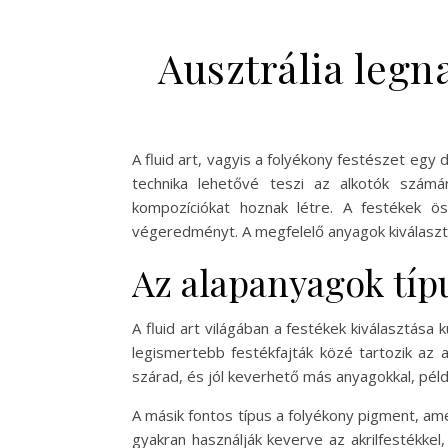
Ausztrália legn
A fluid art, vagyis a folyékony festészet eg
technika lehetővé teszi az alkotók számá
kompozíciókat hoznak létre. A festékek ö
végeredményt. A megfelelő anyagok kiválasztá
Az alapanyagok típu
A fluid art világában a festékek kiválasztása
legismertebb festékfajták közé tartozik az a
szárad, és jól keverhető más anyagokkal, péld
A másik fontos típus a folyékony pigment, ame
gyakran használják keverve az akrilfestékk