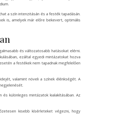
dium.
that a szín intenzitásán és a festék tapadásán.
kek is, amelyek már előre bekevert, optimális
ban
izgalmasabb és változatosabb hatásokat elérni.
akulásában, ezáltal egyedi mintázatokat hozva
at esetén a festékek nem tapadnak megfelelően
dejét, valamint növeli a színek élénkségét. A
megjelenését.
 és különleges mintázatok kialakításában. Az
őzetesen kisebb kísérleteket végezni, hogy