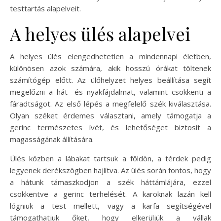
testtartás alapelveit.
A helyes ülés alapelvei
A helyes ülés elengedhetetlen a mindennapi életben,
különösen azok számára, akik hosszú órákat töltenek
számítógép előtt. Az ülőhelyzet helyes beállítása segít
megelőzni a hát- és nyakfájdalmat, valamint csökkenti a
fáradtságot. Az első lépés a megfelelő szék kiválasztása.
Olyan széket érdemes választani, amely támogatja a
gerinc természetes ívét, és lehetőséget biztosít a
magasságának állítására.
Ülés közben a lábakat tartsuk a földön, a térdek pedig
legyenek derékszögben hajlítva. Az ülés során fontos, hogy
a hátunk támaszkodjon a szék háttámlájára, ezzel
csökkentve a gerinc terhelését. A karoknak lazán kell
lógniuk a test mellett, vagy a karfa segítségével
támogathatjuk őket, hogy elkerüljük a vállak