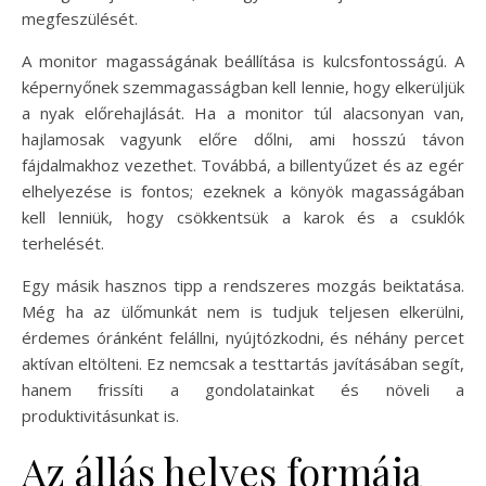
megfeszülését.
A monitor magasságának beállítása is kulcsfontosságú. A
képernyőnek szemmagasságban kell lennie, hogy elkerüljük
a nyak előrehajlását. Ha a monitor túl alacsonyan van,
hajlamosak vagyunk előre dőlni, ami hosszú távon
fájdalmakhoz vezethet. Továbbá, a billentyűzet és az egér
elhelyezése is fontos; ezeknek a könyök magasságában
kell lenniük, hogy csökkentsük a karok és a csuklók
terhelését.
Egy másik hasznos tipp a rendszeres mozgás beiktatása.
Még ha az ülőmunkát nem is tudjuk teljesen elkerülni,
érdemes óránként felállni, nyújtózkodni, és néhány percet
aktívan eltölteni. Ez nemcsak a testtartás javításában segít,
hanem frissíti a gondolatainkat és növeli a
produktivitásunkat is.
Az állás helyes formája