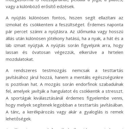
vagy a különböző erősítő edzések.
A nyújtás különösen fontos, hiszen segít ellazítani az
izmokat és csökkenteni a feszültséget. Érdemes naponta
pár percet szánni a nyújtásra. Az ülőmunka vagy hosszú
állás után különösen jótékony hatású, ha a nyak, a hát és a
láb izmait nyújtjuk. A nyújtás során figyeljünk arra, hogy
lassan és óvatosan végezzük, elkerülve a hirtelen
mozdulatokat.
A rendszeres testmozgás nemcsak a testtartás
javításához járul hozzá, hanem a mentális egészségünkre
is pozitívan hat. A mozgás során endorfinok szabadulnak
fel, amelyek javítják a hangulatot és csökkentik a stresszt.
A sportágak kiválasztásánál érdemes figyelembe venni,
hogy melyek segítenek legjobban a testtartás javításában.
A tánc, a kerékpározás vagy akár a gyaloglás is remek
lehetőségek.