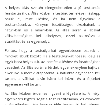
A helyes állás szintén elengedhetetlen a jó testtartás
fenntartásához. Állás közben a testünk terhelése másképp
oszlik el, mint üléskor, és ha nem figyelünk a
testtartásunkra, könnyen feszültséget okozhatunk a
hátunkban és a lábainkban. Az állás során a lábakat
vállszélességben kell elhelyezni, ezzel biztosítva a
stabilitást és az egyensúlyt.
Fontos, hogy a testsúlyunkat egyenletesen osszuk el
mindkét lábunk között. Ha a testsúlyunkat hosszú ideig az
egyik lábra helyezzük, az izomfeszüléshez és fáradtsághoz
vezethet. Az állás során a térdek legyenek enyhén hajlítva,
elkerülve a merev állapotokat. A hátunkat egyenesen kell
tartani, a vállakat lazán hátra kell húzni, és a fejünket
egyenesen kell tartani.
Az állás közben érdemes figyelni a légzésre is. A mély,
egyenletes légzés segít a test ellazításában, és csökkenti
a feszültséget. Ha hosszú időn keresztül kell állnunk,