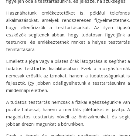
figyeljen oda a testtartásunkra, és jelezze, ha szükséges.
Használhatunk emlékeztetőket is, például telefonos
alkalmazásokat, amelyek rendszeresen figyelmeztetnek,
hogy ellenőrizzük a testtartásunkat. Az ilyen típusú
eszközök segítenek abban, hogy tudatosan figyeljünk a
testünkre, és emlékeztetnek minket a helyes testtartás
fenntartására.
Emellett a jóga vagy a pilates órák látogatása is segíthet a
tudatos testtartás kialakításában. Ezek a mozgásformák
nemcsak erősítik az izmokat, hanem a tudatosságunkat is
fejlesztik, így jobban odafigyelhetünk a testtartásunkra a
mindennapi életben.
A tudatos testtartás nemcsak a fizikai egészségünkre van
pozitív hatással, hanem a mentális jólétünket is javítja. A
magabiztos testtartás növeli az önbizalmunkat, és segít
jobban érezni magunkat a bőrünkben.
Ezek a tippek és gyakorlatok segítenek abban, hogy