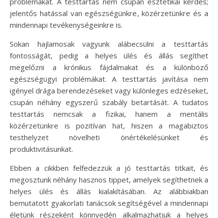
problémákat. A testtartás nem csupán esztétikai kérdés;
jelentős hatással van egészségünkre, közérzetünkre és a
mindennapi tevékenységeinkre is.
Sokan hajlamosak vagyunk alábecsülni a testtartás
fontosságát, pedig a helyes ülés és állás segíthet
megelőzni a krónikus fájdalmakat és a különböző
egészségügyi problémákat. A testtartás javítása nem
igényel drága berendezéseket vagy különleges edzéseket,
csupán néhány egyszerű szabály betartását. A tudatos
testtartás nemcsak a fizikai, hanem a mentális
közérzetünkre is pozitívan hat, hiszen a magabiztos
testhelyzet növelheti önértékelésünket és
produktivitásunkat.
Ebben a cikkben felfedezzük a jó testtartás titkait, és
megosztunk néhány hasznos tippet, amelyek segíthetnek a
helyes ülés és állás kialakításában. Az alábbiakban
bemutatott gyakorlati tanácsok segítségével a mindennapi
életünk részeként könnyedén alkalmazhatjuk a helyes