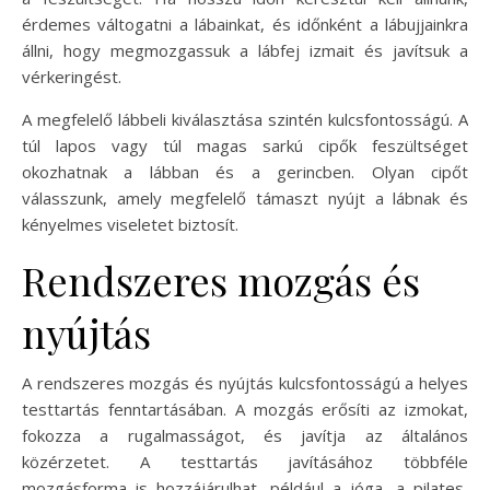
érdemes váltogatni a lábainkat, és időnként a lábujjainkra
állni, hogy megmozgassuk a lábfej izmait és javítsuk a
vérkeringést.
A megfelelő lábbeli kiválasztása szintén kulcsfontosságú. A
túl lapos vagy túl magas sarkú cipők feszültséget
okozhatnak a lábban és a gerincben. Olyan cipőt
válasszunk, amely megfelelő támaszt nyújt a lábnak és
kényelmes viseletet biztosít.
Rendszeres mozgás és
nyújtás
A rendszeres mozgás és nyújtás kulcsfontosságú a helyes
testtartás fenntartásában. A mozgás erősíti az izmokat,
fokozza a rugalmasságot, és javítja az általános
közérzetet. A testtartás javításához többféle
mozgásforma is hozzájárulhat, például a jóga, a pilates,