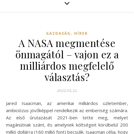
,
GAZDASÁG
HÍREK
A NASA megmentése
önmagától – vajon ez a
milliárdos megfelelő
választás?
2025.05.22.
Jared Isaacman, az amerikai milliárdos üzletember,
ambiciózus jövőképpel rendelkezik az emberiség számára.
Az első űrutazását 2021-ben tette meg, melyet
magánútnak szánt, és amelynek költségeit körülbelül 200
millió dollárra (160 millió font) becsülik. Isaacman célja, hogy