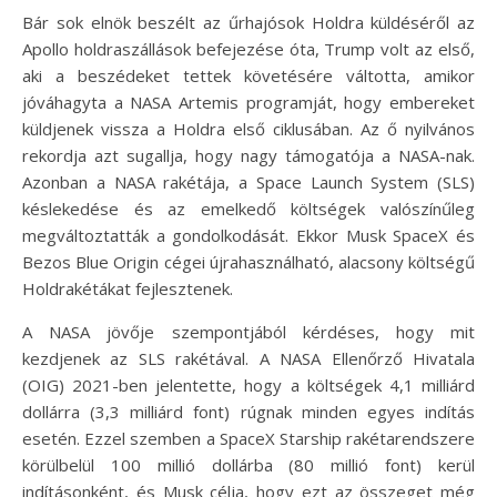
Bár sok elnök beszélt az űrhajósok Holdra küldéséről az
Apollo holdraszállások befejezése óta, Trump volt az első,
aki a beszédeket tettek követésére váltotta, amikor
jóváhagyta a NASA Artemis programját, hogy embereket
küldjenek vissza a Holdra első ciklusában. Az ő nyilvános
rekordja azt sugallja, hogy nagy támogatója a NASA-nak.
Azonban a NASA rakétája, a Space Launch System (SLS)
késlekedése és az emelkedő költségek valószínűleg
megváltoztatták a gondolkodását. Ekkor Musk SpaceX és
Bezos Blue Origin cégei újrahasználható, alacsony költségű
Holdrakétákat fejlesztenek.
A NASA jövője szempontjából kérdéses, hogy mit
kezdjenek az SLS rakétával. A NASA Ellenőrző Hivatala
(OIG) 2021-ben jelentette, hogy a költségek 4,1 milliárd
dollárra (3,3 milliárd font) rúgnak minden egyes indítás
esetén. Ezzel szemben a SpaceX Starship rakétarendszere
körülbelül 100 millió dollárba (80 millió font) kerül
indításonként, és Musk célja, hogy ezt az összeget még