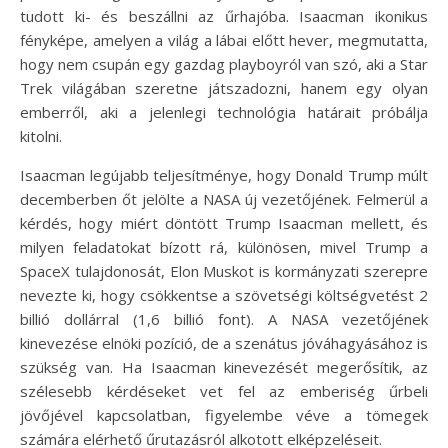
tudott ki- és beszállni az űrhajóba. Isaacman ikonikus
fényképe, amelyen a világ a lábai előtt hever, megmutatta,
hogy nem csupán egy gazdag playboyról van szó, aki a Star
Trek világában szeretne játszadozni, hanem egy olyan
emberről, aki a jelenlegi technológia határait próbálja
kitolni.
Isaacman legújabb teljesítménye, hogy Donald Trump múlt
decemberben őt jelölte a NASA új vezetőjének. Felmerül a
kérdés, hogy miért döntött Trump Isaacman mellett, és
milyen feladatokat bízott rá, különösen, mivel Trump a
SpaceX tulajdonosát, Elon Muskot is kormányzati szerepre
nevezte ki, hogy csökkentse a szövetségi költségvetést 2
billió dollárral (1,6 billió font). A NASA vezetőjének
kinevezése elnöki pozíció, de a szenátus jóváhagyásához is
szükség van. Ha Isaacman kinevezését megerősítik, az
szélesebb kérdéseket vet fel az emberiség űrbeli
jövőjével kapcsolatban, figyelembe véve a tömegek
számára elérhető űrutazásról alkotott elképzeléseit.