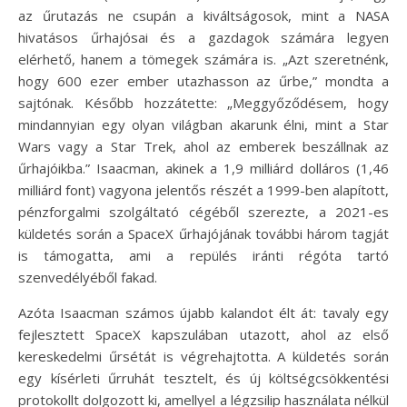
az űrutazás ne csupán a kiváltságosok, mint a NASA
hivatásos űrhajósai és a gazdagok számára legyen
elérhető, hanem a tömegek számára is. „Azt szeretnénk,
hogy 600 ezer ember utazhasson az űrbe,” mondta a
sajtónak. Később hozzátette: „Meggyőződésem, hogy
mindannyian egy olyan világban akarunk élni, mint a Star
Wars vagy a Star Trek, ahol az emberek beszállnak az
űrhajóikba.” Isaacman, akinek a 1,9 milliárd dolláros (1,46
milliárd font) vagyona jelentős részét a 1999-ben alapított,
pénzforgalmi szolgáltató cégéből szerezte, a 2021-es
küldetés során a SpaceX űrhajójának további három tagját
is támogatta, ami a repülés iránti régóta tartó
szenvedélyéből fakad.
Azóta Isaacman számos újabb kalandot élt át: tavaly egy
fejlesztett SpaceX kapszulában utazott, ahol az első
kereskedelmi űrsétát is végrehajtotta. A küldetés során
egy kísérleti űrruhát tesztelt, és új költségcsökkentési
protokollt dolgozott ki, amellyel a légzsilip használata nélkül