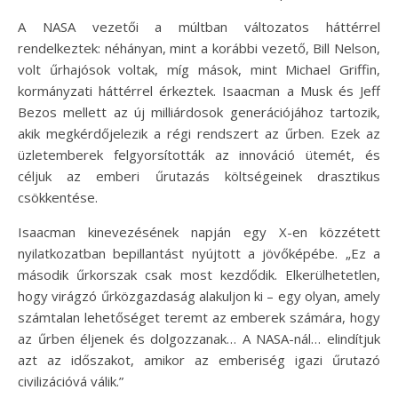
A NASA vezetői a múltban változatos háttérrel
rendelkeztek: néhányan, mint a korábbi vezető, Bill Nelson,
volt űrhajósok voltak, míg mások, mint Michael Griffin,
kormányzati háttérrel érkeztek. Isaacman a Musk és Jeff
Bezos mellett az új milliárdosok generációjához tartozik,
akik megkérdőjelezik a régi rendszert az űrben. Ezek az
üzletemberek felgyorsították az innováció ütemét, és
céljuk az emberi űrutazás költségeinek drasztikus
csökkentése.
Isaacman kinevezésének napján egy X-en közzétett
nyilatkozatban bepillantást nyújtott a jövőképébe. „Ez a
második űrkorszak csak most kezdődik. Elkerülhetetlen,
hogy virágzó űrközgazdaság alakuljon ki – egy olyan, amely
számtalan lehetőséget teremt az emberek számára, hogy
az űrben éljenek és dolgozzanak… A NASA-nál… elindítjuk
azt az időszakot, amikor az emberiség igazi űrutazó
civilizációvá válik.”