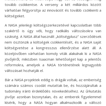
tovább csökkentse. A verseny a két milliárdos között
várhatóan felgyorsítja az innovációt és tovább csökkenti a
költségeket.
A NASA jelenlegi költségszerkezetével kapcsolatban több
szakértő is úgy véli, hogy radikális változásokra van
szükség. A NASA által használt „költségplusz” szerződések
nem ösztönzik a költségek csökkentését, és a NASA saját
költségvetése a kongresszus ellenőrzése alatt áll. A
közeljövőben várhatóan komoly viták alakulnak ki a NASA
jövőjéről, miközben Isaacman lehetőséget kap a jelentős
reformokra, amelyek a NASA történetének legnagyobb
változásait hozhatják el.
Bár a NASA projektek eddig is drágák voltak, az emberiség
számára számos csodát mutattak be, és hozzájárultak a
tudomány iránti érdeklődés növekedéséhez. Az űrkutatás
jövője azonban bizonytalan, és az emberek figyelemmel
kísérik, hogy a NASA hogyan alkalmazkodik a változó