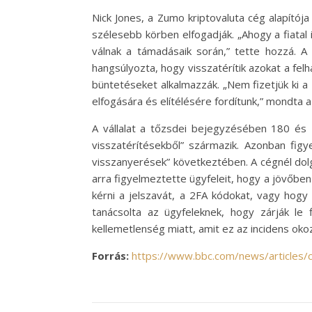
Nick Jones, a Zumo kriptovaluta cég alapítója
szélesebb körben elfogadják. „Ahogy a fiatal 
válnak a támadásaik során,” tette hozzá. 
hangsúlyozta, hogy visszatérítik azokat a fe
büntetéseket alkalmazzák. „Nem fizetjük ki a 2
elfogására és elítélésére fordítunk,” mondta a
A vállalat a tőzsdei bejegyzésében 180 és 4
visszatérítésekből” származik. Azonban figy
visszanyerések” következtében. A cégnél dolg
arra figyelmeztette ügyfeleit, hogy a jövőbe
kérni a jelszavát, a 2FA kódokat, vagy hogy 
tanácsolta az ügyfeleknek, hogy zárják le 
kellemetlenség miatt, amit ez az incidens oko
Forrás:
https://www.bbc.com/news/articles/