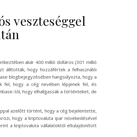
iós veszteséggel
után
keztében akár 400 millió dolláros (301 millió
t állították, hogy hozzáfértek a felhasználói
inbase blogbejegyzésében hangsúlyozta, hogy a
k fel, hogy a cég nevében lépjenek fel, és
nbase-tól, hogy elhallgassák a történteket, de
pal azelőtt történt, hogy a cég bejelentette,
krözi, hogy a kriptovaluta ipar növekedésével
t a kriptovaluta vállalatoktól eltulajdonított