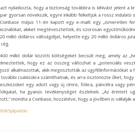
 azt nyilatkozta, hogy a biztonság továbbra is kihívást jelent a 
ipar gyorsan növekszik, egyre inkább felkeltjük a rossz indulatú 
A Coinbase május 11-én kapott egy e-mailt egy „ismeretlen fe
lhasználókat, akiket megtévesztettek, és szorosan együttműködn
0 millió dolláros váltságdíjat, helyette egy 20 millió dolláros ju
 cég.
00 millió dollár közötti költségeket becsült meg, amely az „hel
elmeztettek, hogy ez az összeg változhat a „potenciális vesz
ozó alkalmazottak, akik megosztották az ügyfélinformációkat a h
n további csalásokra számíthatnak, és arra ösztönözte őket, hog
eszközöket egy adott vagy új címre, fiókra, páncélra vagy pénz
fiókjukat, ha gyanús tevékenységet észlelnek. „Az érintett 
zott,” mondta a Coinbase, hozzátéve, hogy a jövőben is vállalják 
c80k5plpx8do