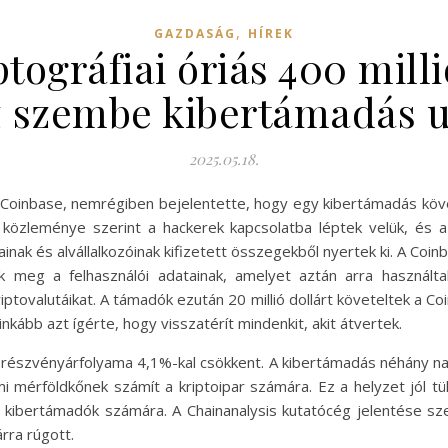
,
GAZDASÁG
HÍREK
tográfiai óriás 400 mill
 szembe kibertámadás 
2025.05.18.
a Coinbase, nemrégiben bejelentette, hogy egy kibertámadás követ
t közleménye szerint a hackerek kapcsolatba léptek velük, és az
inak és alvállalkozóinak kifizetett összegekből nyertek ki. A Co
meg a felhasználói adatainak, amelyet aztán arra használta
ovalutáikat. A támadók ezután 20 millió dollárt követeltek a Coi
nkább azt ígérte, hogy visszatérít mindenkit, akit átvertek.
e részvényárfolyama 4,1%-kal csökkent. A kibertámadás néhány nap
 mérföldkőnek számít a kriptoipar számára. Ez a helyzet jól tü
ibertámadók számára. A Chainanalysis kutatócég jelentése szerin
rra rúgott.