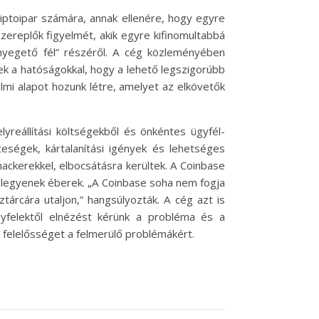
kriptoipar számára, annak ellenére, hogy egyre
szereplők figyelmét, akik egyre kifinomultabbá
nyegető fél” részéről. A cég közleményében
ek a hatóságokkal, hogy a lehető legszigorúbb
talmi alapot hozunk létre, amelyet az elkövetők
yreállítási költségekből és önkéntes ügyfél-
teségek, kártalanítási igények és lehetséges
ackerekkel, elbocsátásra kerültek. A Coinbase
y legyenek éberek. „A Coinbase soha nem fogja
tárcára utaljon,” hangsúlyozták. A cég azt is
ügyfelektől elnézést kérünk a probléma és a
a felelősséget a felmerülő problémákért.