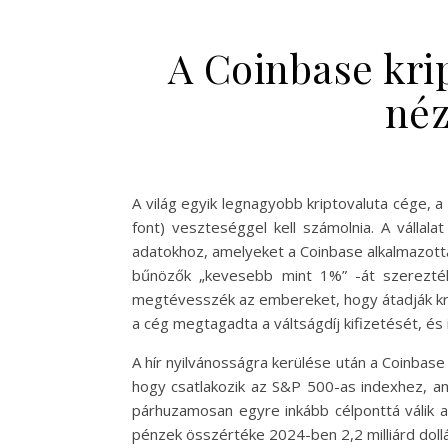
A Coinbase krip
néz
A világ egyik legnagyobb kriptovaluta cége, 
font) veszteséggel kell számolnia. A vállala
adatokhoz, amelyeket a Coinbase alkalmazotta
bűnözők „kevesebb mint 1%” -át szerezték 
megtévesszék az embereket, hogy átadják kript
a cég megtagadta a váltságdíj kifizetését, és i
A hír nyilvánosságra kerülése után a Coinbas
hogy csatlakozik az S&P 500-as indexhez, ami
párhuzamosan egyre inkább célponttá válik a k
pénzek összértéke 2024-ben 2,2 milliárd dollá