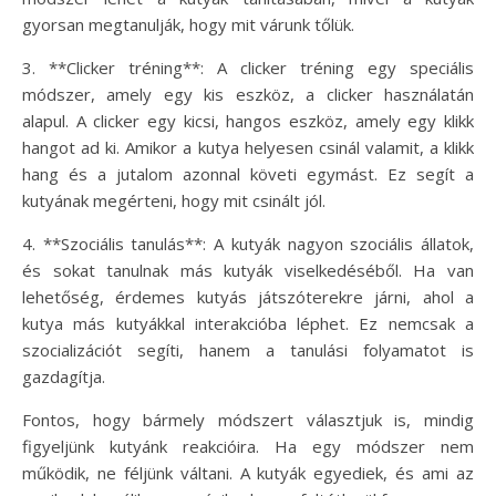
gyorsan megtanulják, hogy mit várunk tőlük.
3. **Clicker tréning**: A clicker tréning egy speciális
módszer, amely egy kis eszköz, a clicker használatán
alapul. A clicker egy kicsi, hangos eszköz, amely egy klikk
hangot ad ki. Amikor a kutya helyesen csinál valamit, a klikk
hang és a jutalom azonnal követi egymást. Ez segít a
kutyának megérteni, hogy mit csinált jól.
4. **Szociális tanulás**: A kutyák nagyon szociális állatok,
és sokat tanulnak más kutyák viselkedéséből. Ha van
lehetőség, érdemes kutyás játszóterekre járni, ahol a
kutya más kutyákkal interakcióba léphet. Ez nemcsak a
szocializációt segíti, hanem a tanulási folyamatot is
gazdagítja.
Fontos, hogy bármely módszert választjuk is, mindig
figyeljünk kutyánk reakcióira. Ha egy módszer nem
működik, ne féljünk váltani. A kutyák egyediek, és ami az