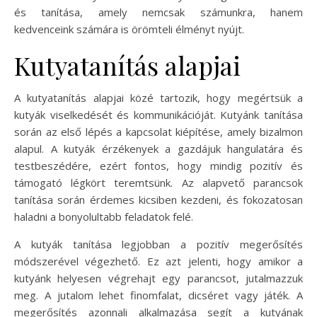
és tanítása, amely nemcsak számunkra, hanem
kedvenceink számára is örömteli élményt nyújt.
Kutyatanítás alapjai
A kutyatanítás alapjai közé tartozik, hogy megértsük a
kutyák viselkedését és kommunikációját. Kutyánk tanítása
során az első lépés a kapcsolat kiépítése, amely bizalmon
alapul. A kutyák érzékenyek a gazdájuk hangulatára és
testbeszédére, ezért fontos, hogy mindig pozitív és
támogató légkört teremtsünk. Az alapvető parancsok
tanítása során érdemes kicsiben kezdeni, és fokozatosan
haladni a bonyolultabb feladatok felé.
A kutyák tanítása legjobban a pozitív megerősítés
módszerével végezhető. Ez azt jelenti, hogy amikor a
kutyánk helyesen végrehajt egy parancsot, jutalmazzuk
meg. A jutalom lehet finomfalat, dicséret vagy játék. A
megerősítés azonnali alkalmazása segít a kutyának