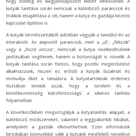
hogy boldog és kiegyensúlyozott életet élhessenek. A
kutyák tanítása során nemcsak a különböző parancsok és
trükkök elsajátítása a cél, hanem a kutya és gazdája közötti
kapcsolat építése is.
A kutyák természetükből adódóan vágyják a tanulást és az
interakciót. Az alapvető parancsok, mint a „ül”, „fekszik”
vagy a „hozd vissza”, nemcsak a kutya viselkedésének
javításában segítenek, hanem a biztonságát is növelik. A
kutyák tanítása során fontos, hogy pozitív megerősítést
alkalmazzunk, hiszen ez erősíti a kutyák bizalmát és
motiválja őket a tanulásra. A kutyatartóknak érdemes
tisztában lenniük azzal, hogy a türelem és a
következetesség kulcsfontosságú a sikeres tanítási
folyamatban.
A következőkben megvizsgáljuk a kutyatanítás alapjait, a
különböző módszereket, valamint a leggyakoribb hibákat,
amelyeket a gazdák elkövethetnek. Ezen információk
birtokában könnyebbé válik a kutyánk megfelelő nevelése