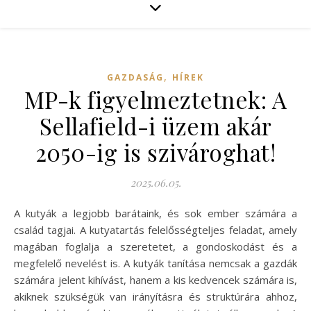
,
GAZDASÁG
HÍREK
MP-k figyelmeztetnek: A
Sellafield-i üzem akár
2050-ig is szivároghat!
2025.06.05.
A kutyák a legjobb barátaink, és sok ember számára a
család tagjai. A kutyatartás felelősségteljes feladat, amely
magában foglalja a szeretetet, a gondoskodást és a
megfelelő nevelést is. A kutyák tanítása nemcsak a gazdák
számára jelent kihívást, hanem a kis kedvencek számára is,
akiknek szükségük van irányításra és struktúrára ahhoz,