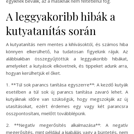
egyiknek beválik, az a másiknak nem feltétlenül fog.
A leggyakoribb hibák a
kutyatanítás során
A kutyatanítás nem mentes a kihívásoktól, és számos hiba
könnyen elkerülhető, ha tudatosan figyelünk rájuk. Az
alábbiakban összegyűjtöttük a leggyakoribb hibákat,
amelyeket a kutyások elkövetnek, és tippeket adunk arra,
hogyan kerülhetjük el őket.
1. **Túl sok parancs tanítása egyszerre**: A kezdő kutyák
esetében a túl sok új parancs tanítása zavaró lehet. A
kutyáknak időre van szükségük, hogy megszokják az új
utasításokat, ezért érdemes egy vagy két parancsra
összpontosítani, mielőtt továbblépünk.
2. **Negatív megerősítés alkalmazása**: A negatív
megerősítés, mint például a kiabálás vagy a büntetés, nem