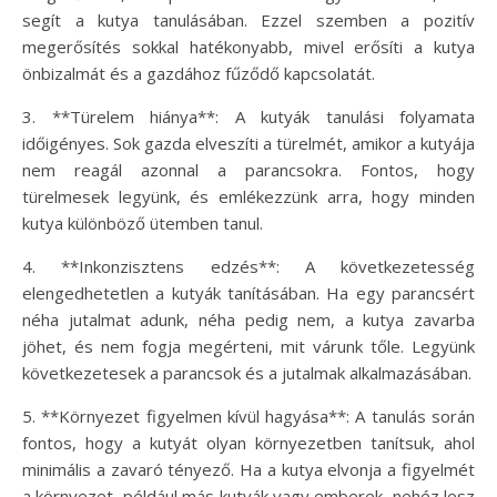
segít a kutya tanulásában. Ezzel szemben a pozitív
megerősítés sokkal hatékonyabb, mivel erősíti a kutya
önbizalmát és a gazdához fűződő kapcsolatát.
3. **Türelem hiánya**: A kutyák tanulási folyamata
időigényes. Sok gazda elveszíti a türelmét, amikor a kutyája
nem reagál azonnal a parancsokra. Fontos, hogy
türelmesek legyünk, és emlékezzünk arra, hogy minden
kutya különböző ütemben tanul.
4. **Inkonzisztens edzés**: A következetesség
elengedhetetlen a kutyák tanításában. Ha egy parancsért
néha jutalmat adunk, néha pedig nem, a kutya zavarba
jöhet, és nem fogja megérteni, mit várunk tőle. Legyünk
következetesek a parancsok és a jutalmak alkalmazásában.
5. **Környezet figyelmen kívül hagyása**: A tanulás során
fontos, hogy a kutyát olyan környezetben tanítsuk, ahol
minimális a zavaró tényező. Ha a kutya elvonja a figyelmét
a környezet, például más kutyák vagy emberek, nehéz lesz