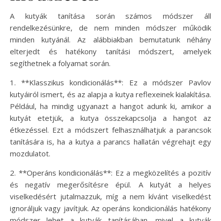
A kutyák tanítása során számos módszer áll
rendelkezésünkre, de nem minden módszer működik
minden kutyánál. Az alábbiakban bemutatunk néhány
elterjedt és hatékony tanítási módszert, amelyek
segíthetnek a folyamat során.
1. **Klasszikus kondicionálás**: Ez a módszer Pavlov
kutyáiról ismert, és az alapja a kutya reflexeinek kialakítása.
Például, ha mindig ugyanazt a hangot adunk ki, amikor a
kutyát etetjük, a kutya összekapcsolja a hangot az
étkezéssel. Ezt a módszert felhasználhatjuk a parancsok
tanítására is, ha a kutya a parancs hallatán végrehajt egy
mozdulatot.
2. **Operáns kondicionálás**: Ez a megközelítés a pozitív
és negatív megerősítésre épül. A kutyát a helyes
viselkedésért jutalmazzuk, míg a nem kívánt viselkedést
ignoráljuk vagy javítjuk. Az operáns kondicionálás hatékony
módszer lehet a kutyák tanításában, mivel a kutyák