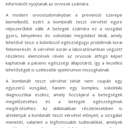
információt nyújtanak az orvosok számára.
A modern orvostudományban a prevenció szerepe
kiemelkedő, ezért a kombinált teszt vérvétel egyre
népszerűbbé válik. A betegek számára ez a vizsgálat
gyors, kényelmes és sokoldalú megoldást kínál, amely
lehetővé teszi a különböző egészségügyi problémák korai
felismerését. A vérvétel során a laboratóriumban végzett
részletes elemzések révén az orvosok átfogó képet
kaphatnak a páciens egészségi állapotáról, így a kezelési
lehetőségek is szélesebb spektrumon mozoghatnak.
A kombinált teszt vérvétel tehát nem csupán egy
egyszerű vizsgálat, hanem egy komplex, sokoldalú
diagnosztikai eszköz, amely hozzájárul a betegségek
megelőzéséhez és a betegek egészségének
megőrzéséhez. Az alábbiakban részletesebben is
áttekintjük a kombinált teszt vérvétel előnyeit, a vizsgálat
menetét, valamint a legfontosabb tudnivalókat, amelyek