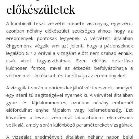
előkészületek
A kombinált teszt vérvétel menete viszonylag egyszerű,
azonban néhány előkészület szükséges ahhoz, hogy az
eredmények pontosak legyenek. A vérvételt általában
éhgyomorra végzik, ami azt jelenti, hogy a pácienseknek
legalább 8-12 órával a vizsgálat előtt nem szabad enniük,
csak vizet fogyaszthatnak. Ezen előírás betartása
különösen fontos, mivel az étkezés befolyásolhatja a
vérben mért értékeket, és torzíthatja az eredményeket.
A vizsgálat során a páciens karjából vért vesznek, amelyet
egy steril tű segítségével nyernek ki. A vérvétel általában
gyors és fájdalommentes, azonban néhány embernél
előfordulhat enyhe fájdalom vagy kellemetlenség. Ezt
követően a levett vérmintát laboratóriumi elemzésnek
vetik alá, amely során különböző paramétereket vizsgálnak.
A vizsgálat eredményeit általában néhány napon belül