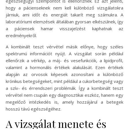
egészségügyi szempontot is ellenőriznek. Ez azt jelenti,
hogy a pácienseknek nem kell különböző vizsgálatokra
járniuk, ami időt és energiát takarít meg számukra. A
laboratóriumi elemzések általában gyorsan elkészülnek, így
a páciensek hamar visszajelzést kaphatnak az
eredményekről.
A kombinált teszt vérvétel másik előnye, hogy széles
spektrumú információt nyújt. A vizsgálat során például
ellenőrzik a vérkép, a máj- és vesefunkciók, a lipidprofil,
valamint a hormonális értékek alakulását. Ezen értékek
alapján az orvosok képesek azonosítani a különböző
krónikus betegségeket, mint például a cukorbetegség vagy
a szív- és érrendszeri problémák. Így a kombinált teszt
vérvétel nem csupán egy diagnosztikai eszköz, hanem egy
megelőző intézkedés is, amely hozzájárul a betegek
hosszú távú egészségéhez.
A vizsgálat menete és