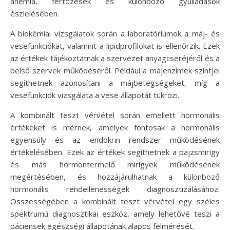
anémia, fertőzések és különböző gyulladások
észlelésében.
A biokémiai vizsgálatok során a laboratóriumok a máj- és
vesefunkciókat, valamint a lipidprofilokat is ellenőrzik. Ezek
az értékek tájékoztatnak a szervezet anyagcseréjéről és a
belső szervek működéséről. Például a májenzimek szintjei
segíthetnek azonosítani a májbetegségeket, míg a
vesefunkciók vizsgálata a vese állapotát tükrözi.
A kombinált teszt vérvétel során emellett hormonális
értékeket is mérnek, amelyek fontosak a hormonális
egyensúly és az endokrin rendszer működésének
értékelésében. Ezek az értékek segíthetnek a pajzsmirigy
és más hormontermelő mirigyek működésének
megértésében, és hozzájárulhatnak a különböző
hormonális rendellenességek diagnosztizálásához.
Összességében a kombinált teszt vérvétel egy széles
spektrumú diagnosztikai eszköz, amely lehetővé teszi a
páciensek egészségi állapotának alapos felmérését.