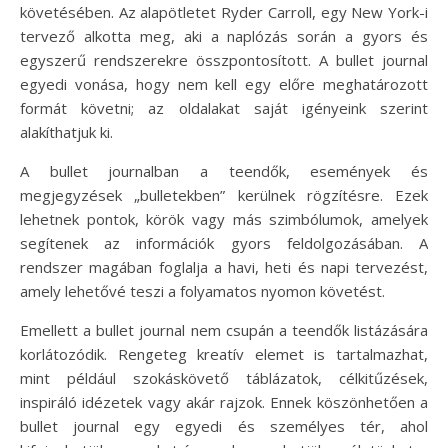
követésében. Az alapötletet Ryder Carroll, egy New York-i
tervező alkotta meg, aki a naplózás során a gyors és
egyszerű rendszerekre összpontosított. A bullet journal
egyedi vonása, hogy nem kell egy előre meghatározott
formát követni; az oldalakat saját igényeink szerint
alakíthatjuk ki.
A bullet journalban a teendők, események és
megjegyzések „bulletekben” kerülnek rögzítésre. Ezek
lehetnek pontok, körök vagy más szimbólumok, amelyek
segítenek az információk gyors feldolgozásában. A
rendszer magában foglalja a havi, heti és napi tervezést,
amely lehetővé teszi a folyamatos nyomon követést.
Emellett a bullet journal nem csupán a teendők listázására
korlátozódik. Rengeteg kreatív elemet is tartalmazhat,
mint például szokáskövető táblázatok, célkitűzések,
inspiráló idézetek vagy akár rajzok. Ennek köszönhetően a
bullet journal egy egyedi és személyes tér, ahol