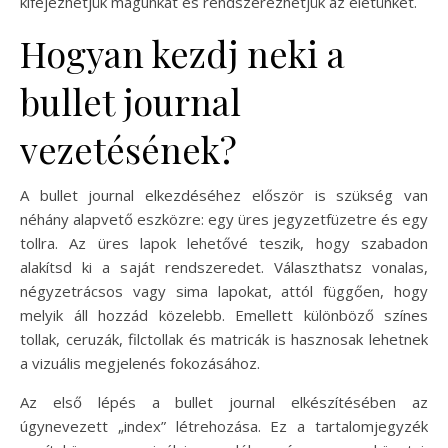
kifejezhetjük magunkat és rendszerezhetjük az életünket.
Hogyan kezdj neki a
bullet journal
vezetésének?
A bullet journal elkezdéséhez először is szükség van
néhány alapvető eszközre: egy üres jegyzetfüzetre és egy
tollra. Az üres lapok lehetővé teszik, hogy szabadon
alakítsd ki a saját rendszeredet. Választhatsz vonalas,
négyzetrácsos vagy sima lapokat, attól függően, hogy
melyik áll hozzád közelebb. Emellett különböző színes
tollak, ceruzák, filctollak és matricák is hasznosak lehetnek
a vizuális megjelenés fokozásához.
Az első lépés a bullet journal elkészítésében az
úgynevezett „index” létrehozása. Ez a tartalomjegyzék