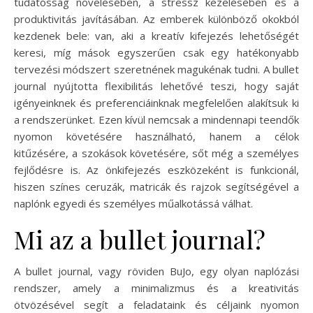
tudatosság növelésében, a stressz kezelésében és a
produktivitás javításában. Az emberek különböző okokból
kezdenek bele: van, aki a kreatív kifejezés lehetőségét
keresi, míg mások egyszerűen csak egy hatékonyabb
tervezési módszert szeretnének magukénak tudni. A bullet
journal nyújtotta flexibilitás lehetővé teszi, hogy saját
igényeinknek és preferenciáinknak megfelelően alakítsuk ki
a rendszerünket. Ezen kívül nemcsak a mindennapi teendők
nyomon követésére használható, hanem a célok
kitűzésére, a szokások követésére, sőt még a személyes
fejlődésre is. Az önkifejezés eszközeként is funkcionál,
hiszen színes ceruzák, matricák és rajzok segítségével a
naplónk egyedi és személyes műalkotássá válhat.
Mi az a bullet journal?
A bullet journal, vagy röviden BuJo, egy olyan naplózási
rendszer, amely a minimalizmus és a kreativitás
ötvözésével segít a feladataink és céljaink nyomon