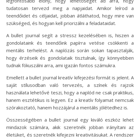
legfontosabb előny, hogy lehetőséget ad arra, hogy
tudatosan tervezd meg a napjaidat. Amikor leírod a
teendőidet és céljaidat, jobban átláthatod, hogy mire van
szükséged, és hogyan kell priorizálni a feladataidat.
A bullet journal segít a stressz kezelésében is, hiszen a
gondolataink és teendőink papírra vetése csökkenti a
mentális terhelést. A naplózás során sokan tapasztalják,
hogy érzéseik és gondolataik tisztulnak, így könnyebben
tudnak fókuszálni arra, ami igazán fontos számukra.
Emellett a bullet journal kreatív kifejezési formát is jelent. A
saját stílusodban való tervezés, a színek és rajzok
használata lehetővé teszi, hogy a naplód ne csak praktikus,
hanem esztétikus is legyen. Ez a kreatív folyamat nemcsak
szórakoztató, hanem hozzájárul a mentális jólétedhez is.
Összességében a bullet journal egy kiváló eszköz lehet
mindazok számára, akik szeretnék jobban irányítani az
életüket, és szeretnék kifejezni kreativitásukat. A rendszer