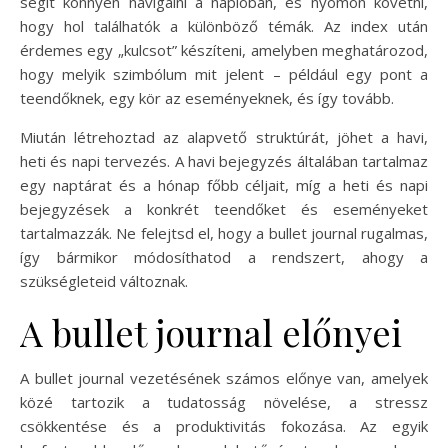
segít könnyen navigálni a naplóban, és nyomon követni,
hogy hol találhatók a különböző témák. Az index után
érdemes egy „kulcsot” készíteni, amelyben meghatározod,
hogy melyik szimbólum mit jelent – például egy pont a
teendőknek, egy kör az eseményeknek, és így tovább.
Miután létrehoztad az alapvető struktúrát, jöhet a havi,
heti és napi tervezés. A havi bejegyzés általában tartalmaz
egy naptárat és a hónap főbb céljait, míg a heti és napi
bejegyzések a konkrét teendőket és eseményeket
tartalmazzák. Ne felejtsd el, hogy a bullet journal rugalmas,
így bármikor módosíthatod a rendszert, ahogy a
szükségleteid változnak.
A bullet journal előnyei
A bullet journal vezetésének számos előnye van, amelyek
közé tartozik a tudatosság növelése, a stressz
csökkentése és a produktivitás fokozása. Az egyik