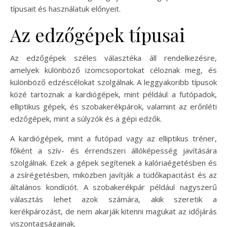
típusait és használatuk előnyeit.
Az edzőgépek típusai
Az edzőgépek széles választéka áll rendelkezésre,
amelyek különböző izomcsoportokat céloznak meg, és
különböző edzéscélokat szolgálnak. A leggyakoribb típusok
közé tartoznak a kardiógépek, mint például a futópadok,
elliptikus gépek, és szobakerékpárok, valamint az erőnléti
edzőgépek, mint a súlyzók és a gépi edzők.
A kardiógépek, mint a futópad vagy az elliptikus tréner,
főként a szív- és érrendszeri állóképesség javítására
szolgálnak. Ezek a gépek segítenek a kalóriaégetésben és
a zsírégetésben, miközben javítják a tüdőkapacitást és az
általános kondíciót. A szobakerékpár például nagyszerű
választás lehet azok számára, akik szeretik a
kerékpározást, de nem akarják kitenni magukat az időjárás
viszontagságainak.