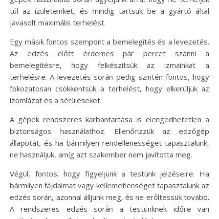
túl az ízületeinket, és mindig tartsuk be a gyártó által
javasolt maximális terhelést.
Egy másik fontos szempont a bemelegítés és a levezetés.
Az edzés előtt érdemes pár percet szánni a
bemelegítésre, hogy felkészítsük az izmainkat a
terhelésre. A levezetés során pedig szintén fontos, hogy
fokozatosan csökkentsük a terhelést, hogy elkerüljük az
izomlázat és a sérüléseket.
A gépek rendszeres karbantartása is elengedhetetlen a
biztonságos használathoz. Ellenőrizzük az edzőgép
állapotát, és ha bármilyen rendellenességet tapasztalunk,
ne használjuk, amíg azt szakember nem javította meg.
Végül, fontos, hogy figyeljünk a testünk jelzéseire. Ha
bármilyen fájdalmat vagy kellemetlenséget tapasztalunk az
edzés során, azonnal álljunk meg, és ne erőltessük tovább.
A rendszeres edzés során a testünknek időre van