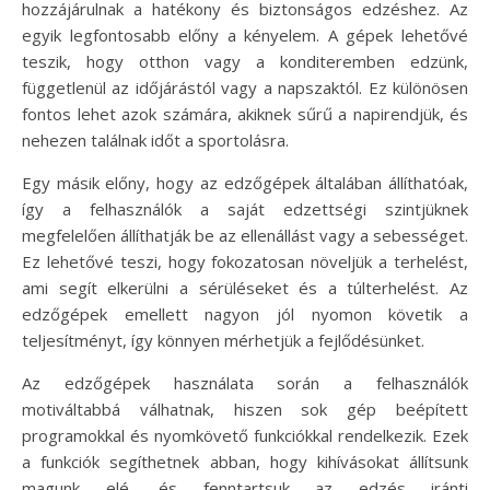
hozzájárulnak a hatékony és biztonságos edzéshez. Az
egyik legfontosabb előny a kényelem. A gépek lehetővé
teszik, hogy otthon vagy a konditeremben edzünk,
függetlenül az időjárástól vagy a napszaktól. Ez különösen
fontos lehet azok számára, akiknek sűrű a napirendjük, és
nehezen találnak időt a sportolásra.
Egy másik előny, hogy az edzőgépek általában állíthatóak,
így a felhasználók a saját edzettségi szintjüknek
megfelelően állíthatják be az ellenállást vagy a sebességet.
Ez lehetővé teszi, hogy fokozatosan növeljük a terhelést,
ami segít elkerülni a sérüléseket és a túlterhelést. Az
edzőgépek emellett nagyon jól nyomon követik a
teljesítményt, így könnyen mérhetjük a fejlődésünket.
Az edzőgépek használata során a felhasználók
motiváltabbá válhatnak, hiszen sok gép beépített
programokkal és nyomkövető funkciókkal rendelkezik. Ezek
a funkciók segíthetnek abban, hogy kihívásokat állítsunk
magunk elé, és fenntartsuk az edzés iránti