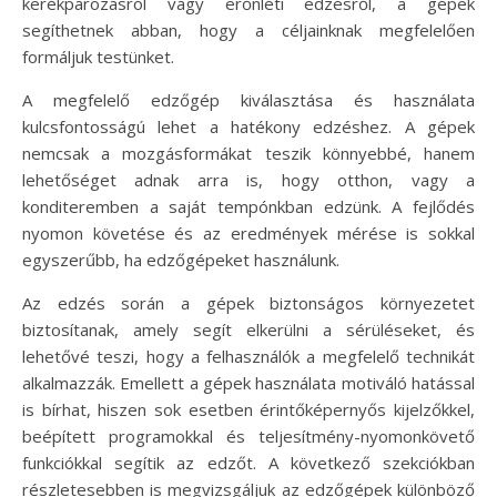
kerékpározásról vagy erőnléti edzésről, a gépek
segíthetnek abban, hogy a céljainknak megfelelően
formáljuk testünket.
A megfelelő edzőgép kiválasztása és használata
kulcsfontosságú lehet a hatékony edzéshez. A gépek
nemcsak a mozgásformákat teszik könnyebbé, hanem
lehetőséget adnak arra is, hogy otthon, vagy a
konditeremben a saját tempónkban edzünk. A fejlődés
nyomon követése és az eredmények mérése is sokkal
egyszerűbb, ha edzőgépeket használunk.
Az edzés során a gépek biztonságos környezetet
biztosítanak, amely segít elkerülni a sérüléseket, és
lehetővé teszi, hogy a felhasználók a megfelelő technikát
alkalmazzák. Emellett a gépek használata motiváló hatással
is bírhat, hiszen sok esetben érintőképernyős kijelzőkkel,
beépített programokkal és teljesítmény-nyomonkövető
funkciókkal segítik az edzőt. A következő szekciókban
részletesebben is megvizsgáljuk az edzőgépek különböző