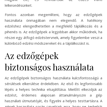
lelkesedésünket.
Fontos azonban megemlíteni, hogy az edzőgépek
használata önmagában nem elegendő. A hatékony
edzéshez elengedhetetlen a megfelelő táplálkozás és a
pihenés is. Az edzőgépek a legjobban akkor működnek, ha
részei egy átfogó edzéstervnek, amely figyelembe veszi a
különböző edzési módszereket és a táplálkozást is.
Az edzőgépek
biztonságos használata
Az edzőgépek biztonságos használata kulcsfontosságú a
sérülések elkerülése érdekében. Az első és legfontosabb
lépés a helyes technika elsajátítása. Mielőtt elkezdjük az
edzést, érdemes alaposan áttanulmányozni a gép
használati útmutatóját, és figyelni a helyes testtartásra. A
gépek használata során ügyeljünk arra, hogy ne terheljük