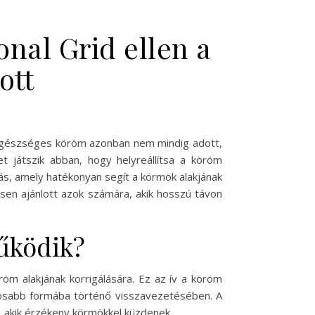
onal Grid ellen a
ott
s egészséges köröm azonban nem mindig adott,
t játszik abban, hogy helyreállítsa a köröm
s, amely hatékonyan segít a körmök alakjának
sen ajánlott azok számára, akik hosszú távon
űködik?
öm alakjának korrigálására. Ez az ív a köröm
aposabb formába történő visszavezetésében. A
, akik érzékeny körmökkel küzdenek.