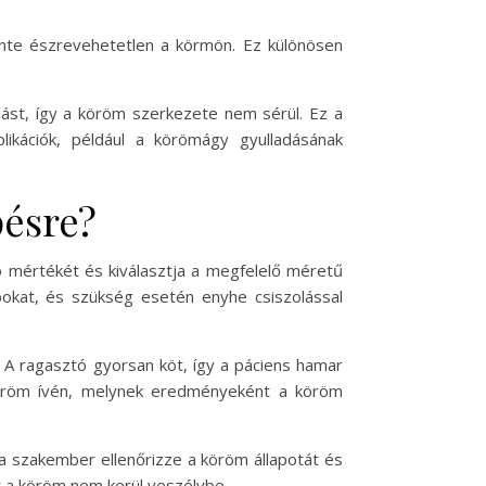
zinte észrevehetetlen a körmön. Ez különösen
ást, így a köröm szerkezete nem sérül. Ez a
kációk, például a körömágy gyulladásának
pésre?
ó mértékét és kiválasztja a megfelelő méretű
bokat, és szükség esetén enyhe csiszolással
. A ragasztó gyorsan köt, így a páciens hamar
köröm ívén, melynek eredményeként a köröm
 a szakember ellenőrizze a köröm állapotát és
gy a köröm nem kerül veszélybe.