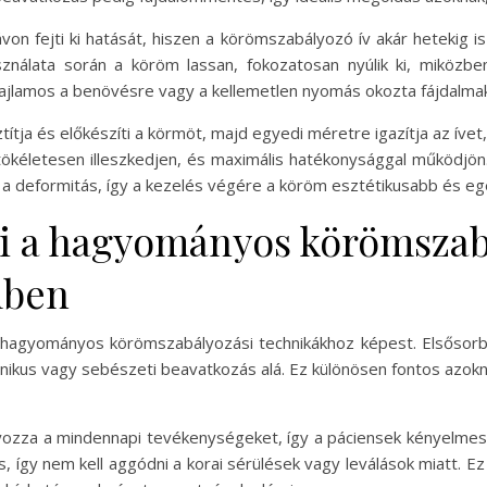
on fejti ki hatását, hiszen a körömszabályozó ív akár hetekig 
ználata során a köröm lassan, fokozatosan nyúlik ki, miközb
hajlamos a benövésre vagy a kellemetlen nyomás okozta fájdalmak
tja és előkészíti a körmöt, majd egyedi méretre igazítja az ívet
e tökéletesen illeszkedjen, és maximális hatékonysággal működj
 a deformitás, így a kezelés végére a köröm esztétikusabb és e
ei a hagyományos körömszab
mben
a hagyományos körömszabályozási technikákhoz képest. Elsősor
ikus vagy sebészeti beavatkozás alá. Ez különösen fontos azokná
yozza a mindennapi tevékenységeket, így a páciensek kényelme
rtós, így nem kell aggódni a korai sérülések vagy leválások miatt