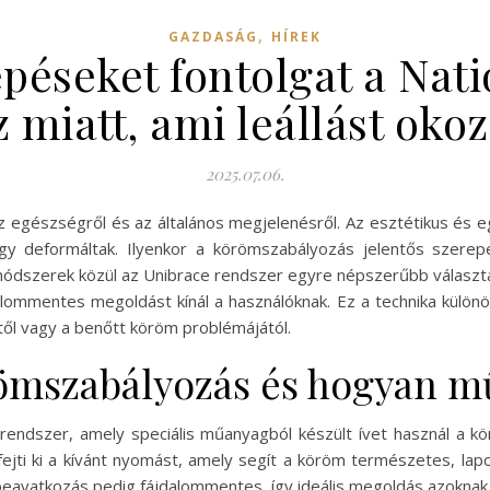
,
GAZDASÁG
HÍREK
péseket fontolgat a Nati
z miatt, ami leállást okoz
2025.07.06.
az egészségről és az általános megjelenésről. Az esztétikus é
y deformáltak. Ilyenkor a körömszabályozás jelentős szerepe
módszerek közül az Unibrace rendszer egyre népszerűbb választá
lommentes megoldást kínál a használóknak. Ez a technika különö
ől vagy a benőtt köröm problémájától.
römszabályozás és hogyan m
endszer, amely speciális műanyagból készült ívet használ a kör
fejti ki a kívánt nyomást, amely segít a köröm természetes, l
beavatkozás pedig fájdalommentes, így ideális megoldás azoknak