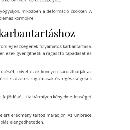
yógyuljon, miközben a deformáció csökken. A
oblémás körmökre.
 karbantartáshoz
öröm egészségének folyamatos karbantartása.
zen ezek gyengíthetik a ragasztó tapadását és
 ütését, mivel ezek könnyen károsíthatják az
 körüli szövetek rugalmasak és egészségesek
röm fejlődését. Ha bármilyen kényelmetlenséget
.
 elért eredmény tartós maradjon. Az Unibrace
olás elengedhetetlen.