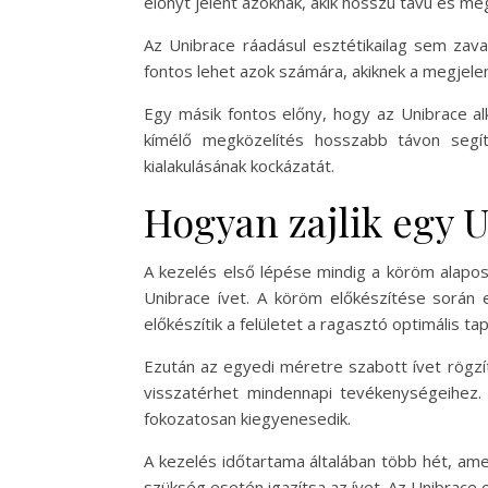
előnyt jelent azoknak, akik hosszú távú és m
Az Unibrace ráadásul esztétikailag sem zava
fontos lehet azok számára, akiknek a megjele
Egy másik fontos előny, hogy az Unibrace a
kímélő megközelítés hosszabb távon segí
kialakulásának kockázatát.
Hogyan zajlik egy U
A kezelés első lépése mindig a köröm alapos
Unibrace ívet. A köröm előkészítése során 
előkészítik a felületet a ragasztó optimális t
Ezután az egyedi méretre szabott ívet rögzít
visszatérhet mindennapi tevékenységeihez
fokozatosan kiegyenesedik.
A kezelés időtartama általában több hét, ame
szükség esetén igazítsa az ívet. Az Unibrace 