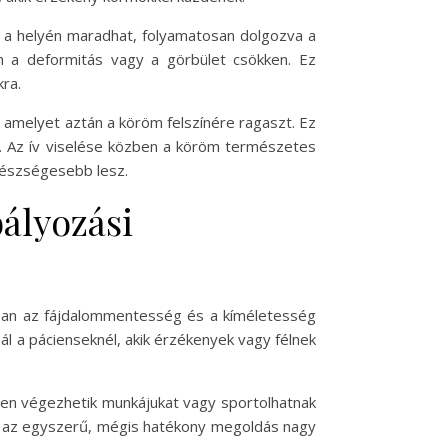
is a helyén maradhat, folyamatosan dolgozva a
en a deformitás vagy a görbület csökken. Ez
ra.
, amelyet aztán a köröm felszínére ragaszt. Ez
ön. Az ív viselése közben a köröm természetes
gészségesebb lesz.
ályozási
ban az fájdalommentesség és a kíméletesség
l a pácienseknél, akik érzékenyek vagy félnek
sen végezhetik munkájukat vagy sportolhatnak
. Ez az egyszerű, mégis hatékony megoldás nagy