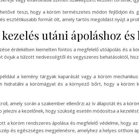
ehetővé teszi, hogy a köröm természetes módon fejlődjön és g
s esztétikusabb formát ölt, amely tartós megoldást nyújt a pr
 kezelés utáni ápoláshoz és
ése érdekében kiemelten fontos a megfelelő utóápolás és a k
t óvjuk a túlzott nedvességtől és vegyszeres behatásoktól, his
, például a kemény tárgyak kaparását vagy a köröm mechanikus
sen hidratálni a körömágyat és a környező bőrt, hogy a köröm
troll, amely során a szakember ellenőrzi az ív állapotát és a kö
 jelezni a kezelőnek, hogy szükség esetén módosítsa a kezelést
nlott a köröm rendszeres ápolása és megfelelő védelme, hogy az
a szép és egészséges megjelenésre, amelyhez a helyes otthoni áp