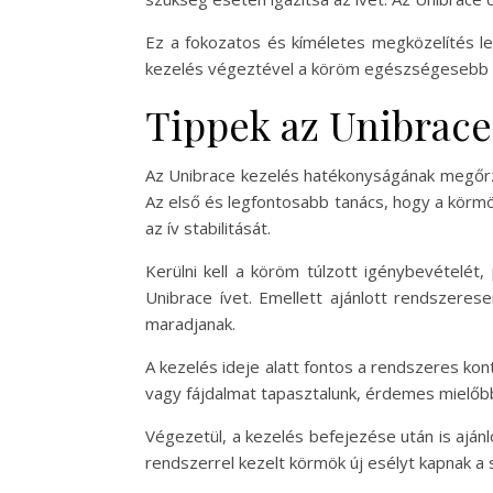
Ez a fokozatos és kíméletes megközelítés l
kezelés végeztével a köröm egészségesebb é
Tippek az Unibrace
Az Unibrace kezelés hatékonyságának megőrz
Az első és legfontosabb tanács, hogy a körmö
az ív stabilitását.
Kerülni kell a köröm túlzott igénybevételét
Unibrace ívet. Emellett ajánlott rendszere
maradjanak.
A kezelés ideje alatt fontos a rendszeres kon
vagy fájdalmat tapasztalunk, érdemes mielőbb
Végezetül, a kezelés befejezése után is ajá
rendszerrel kezelt körmök új esélyt kapnak 