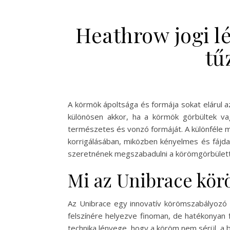
Heathrow jogi lé
tű
A körmök ápoltsága és formája sokat elárul 
különösen akkor, ha a körmök görbültek vag
természetes és vonzó formáját. A különféle 
korrigálásában, miközben kényelmes és fájda
szeretnének megszabadulni a körömgörbülett
Mi az Unibrace kö
Az Unibrace egy innovatív körömszabályozó r
felszínére helyezve finoman, de hatékonyan 
technika lényege, hogy a köröm nem sérül, a 