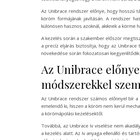
Az Unibrace rendszer előnye, hogy hosszú táv
köröm formájának javításán. A rendszer has
különösen hasznos azoknál, akiknek a körme 
A kezelés során a szakember először megtisztí
a precíz eljárás biztosítja, hogy az Unibrac
növekedése során fokozatosan kiegyenlítődik
Az Unibrace előny
módszerekkel sze
Az Unibrace rendszer számos előnnyel bír 
emelendő ki, hiszen a köröm nem kerül mechan
a körömápolási kezelésektől.
Továbbá, az Unibrace ív viselése nem akadál
a kezelés alatt. Az ív anyaga ellenálló és ta