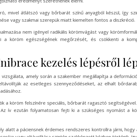
egbízható eredményt szeretnének elérni.
ró, mivel átlátszó vagy bőrbarát színű anyagból készül, így s
nése vagy szakmai szerepük miatt kiemelten fontos a diszkréció.
lkalmazása nem igényel radikális körömvágást vagy körömformál
ti a köröm egészségének megőrzését, és csökkenti a kompli
nibrace kezelés lépésről lé
 vizsgálata, amely során a szakember megállapítja a deformáci
eltávolítják az esetleges szennyeződéseket, az elhalt bőrdara
apadásához.
ik a köröm felszínére speciális, bőrbarát ragasztó segítségével
. Az ív ezután folyamatosan fejti ki a szükséges nyomást a 
ly alatt a páciensnek érdemes rendszeres kontrollra járni, hogy
cseréje vagy eltávolítása szintén szakképzett kézben történik, í