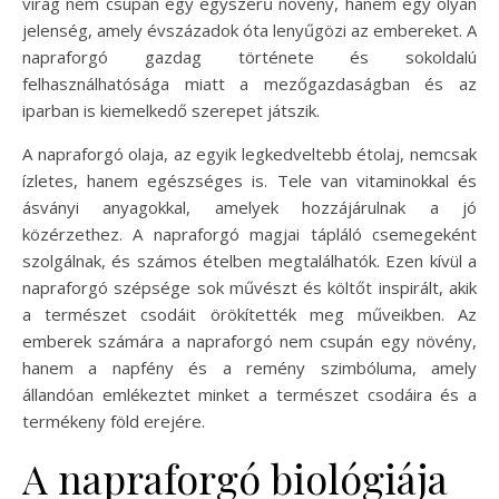
virág nem csupán egy egyszerű növény, hanem egy olyan
jelenség, amely évszázadok óta lenyűgözi az embereket. A
napraforgó gazdag története és sokoldalú
felhasználhatósága miatt a mezőgazdaságban és az
iparban is kiemelkedő szerepet játszik.
A napraforgó olaja, az egyik legkedveltebb étolaj, nemcsak
ízletes, hanem egészséges is. Tele van vitaminokkal és
ásványi anyagokkal, amelyek hozzájárulnak a jó
közérzethez. A napraforgó magjai tápláló csemegeként
szolgálnak, és számos ételben megtalálhatók. Ezen kívül a
napraforgó szépsége sok művészt és költőt inspirált, akik
a természet csodáit örökítették meg műveikben. Az
emberek számára a napraforgó nem csupán egy növény,
hanem a napfény és a remény szimbóluma, amely
állandóan emlékeztet minket a természet csodáira és a
termékeny föld erejére.
A napraforgó biológiája