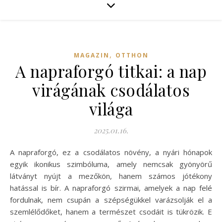
,
MAGAZIN
OTTHON
A napraforgó titkai: a nap
virágának csodálatos
világa
2025.01.16.
A napraforgó, ez a csodálatos növény, a nyári hónapok
egyik ikonikus szimbóluma, amely nemcsak gyönyörű
látványt nyújt a mezőkön, hanem számos jótékony
hatással is bír. A napraforgó szirmai, amelyek a nap felé
fordulnak, nem csupán a szépségükkel varázsolják el a
szemlélődőket, hanem a természet csodáit is tükrözik. E