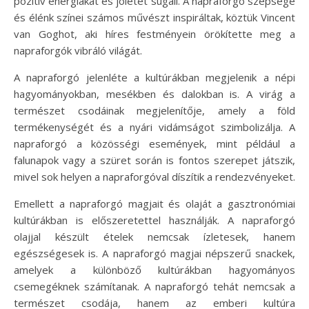
pozitív energiákat és jólétet sugall. A napraforgó szépsége
és élénk színei számos művészt inspiráltak, köztük Vincent
van Goghot, aki híres festményein örökítette meg a
napraforgók vibráló világát.
A napraforgó jelenléte a kultúrákban megjelenik a népi
hagyományokban, mesékben és dalokban is. A virág a
természet csodáinak megjelenítője, amely a föld
termékenységét és a nyári vidámságot szimbolizálja. A
napraforgó a közösségi események, mint például a
falunapok vagy a szüret során is fontos szerepet játszik,
mivel sok helyen a napraforgóval díszítik a rendezvényeket.
Emellett a napraforgó magjait és olaját a gasztronómiai
kultúrákban is előszeretettel használják. A napraforgó
olajjal készült ételek nemcsak ízletesek, hanem
egészségesek is. A napraforgó magjai népszerű snackek,
amelyek a különböző kultúrákban hagyományos
csemegéknek számítanak. A napraforgó tehát nemcsak a
természet csodája, hanem az emberi kultúra