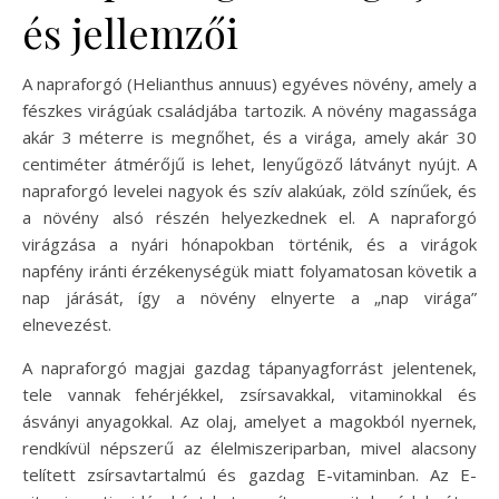
és jellemzői
A napraforgó (Helianthus annuus) egyéves növény, amely a
fészkes virágúak családjába tartozik. A növény magassága
akár 3 méterre is megnőhet, és a virága, amely akár 30
centiméter átmérőjű is lehet, lenyűgöző látványt nyújt. A
napraforgó levelei nagyok és szív alakúak, zöld színűek, és
a növény alsó részén helyezkednek el. A napraforgó
virágzása a nyári hónapokban történik, és a virágok
napfény iránti érzékenységük miatt folyamatosan követik a
nap járását, így a növény elnyerte a „nap virága”
elnevezést.
A napraforgó magjai gazdag tápanyagforrást jelentenek,
tele vannak fehérjékkel, zsírsavakkal, vitaminokkal és
ásványi anyagokkal. Az olaj, amelyet a magokból nyernek,
rendkívül népszerű az élelmiszeriparban, mivel alacsony
telített zsírsavtartalmú és gazdag E-vitaminban. Az E-