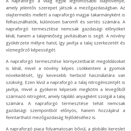
A napraforgó a világ egyik legfontosabb olajnövénye,
amely jelentős szerepet játszik a mezőgazdaságban. Az
olajtermelés mellett a napraforgó magjai takarmányként is
felhasználhatók, különösen baromfi és sertés számára. A
napraforgó termesztése nemcsak gazdasági előnyöket
kínál, hanem a talajminőség javításában is segít. A növény
gyökérzete mélyre hatol, így javítja a talaj szerkezetét és
vízmegőrző képességét.
A napraforgó termesztése környezetbarát megoldásokat
is kínál, mivel a növény képes csökkenteni a gyomok
növekedését, így kevesebb herbicid használatára van
szükség. Ezen kívül a napraforgó a talaj nitrogénszintjét is
javítja, mivel a gyökerei képesek megkötni a levegőből
származó nitrogént, amely tápláló anyagként szolgál a talaj
számára. A napraforgó termesztése tehát nemcsak
gazdasági szempontból előnyös, hanem hozzájárul a
fenntartható mezőgazdaság fejlődéséhez is.
A napraforgó piaca folyamatosan bővül, a globális kereslet