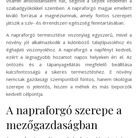
vitamin antioxidánsként hat, segítve a sejtek védelmét a
szabadgyökökkel szemben. A napraforgó magjai emellett
kiváló forrásai a magnéziumnak, amely fontos szerepet
játszik a szív- és érrendszeri egészség fenntartásában.
A napraforgó termesztése viszonylag egyszerű, mivel a
növény jól alkalmazkodik a különböző talajtípusokhoz és
éghajlati viszonyokhoz. A napraforgó a napfényt kedveli,
ezért a legnagyobb hozamot napos helyeken éri el. Az
öntözés és a tápanyagellátás megfelelő beállítása
kulcsfontosságú a sikeres termesztéshez. E növény
nemcsak gazdasági szempontból fontos, hanem ökológiai
szerepe is jelentős, hiszen a méhek és más beporzók
kedvelt célpontja.
A napraforgó szerepe a
mezőgazdaságban