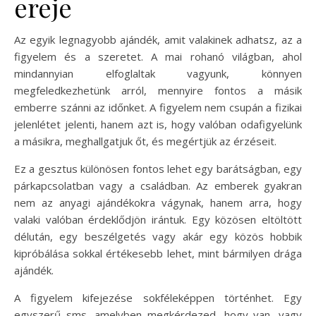
ereje
Az egyik legnagyobb ajándék, amit valakinek adhatsz, az a
figyelem és a szeretet. A mai rohanó világban, ahol
mindannyian elfoglaltak vagyunk, könnyen
megfeledkezhetünk arról, mennyire fontos a másik
emberre szánni az időnket. A figyelem nem csupán a fizikai
jelenlétet jelenti, hanem azt is, hogy valóban odafigyelünk
a másikra, meghallgatjuk őt, és megértjük az érzéseit.
Ez a gesztus különösen fontos lehet egy barátságban, egy
párkapcsolatban vagy a családban. Az emberek gyakran
nem az anyagi ajándékokra vágynak, hanem arra, hogy
valaki valóban érdeklődjön irántuk. Egy közösen eltöltött
délután, egy beszélgetés vagy akár egy közös hobbik
kipróbálása sokkal értékesebb lehet, mint bármilyen drága
ajándék.
A figyelem kifejezése sokféleképpen történhet. Egy
egyszerű sms, amelyben megkérdezed, hogy van, vagy