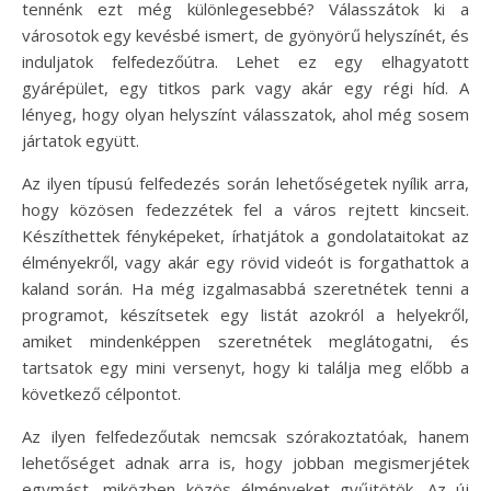
tennénk ezt még különlegesebbé? Válasszátok ki a
városotok egy kevésbé ismert, de gyönyörű helyszínét, és
induljatok felfedezőútra. Lehet ez egy elhagyatott
gyárépület, egy titkos park vagy akár egy régi híd. A
lényeg, hogy olyan helyszínt válasszatok, ahol még sosem
jártatok együtt.
Az ilyen típusú felfedezés során lehetőségetek nyílik arra,
hogy közösen fedezzétek fel a város rejtett kincseit.
Készíthettek fényképeket, írhatjátok a gondolataitokat az
élményekről, vagy akár egy rövid videót is forgathattok a
kaland során. Ha még izgalmasabbá szeretnétek tenni a
programot, készítsetek egy listát azokról a helyekről,
amiket mindenképpen szeretnétek meglátogatni, és
tartsatok egy mini versenyt, hogy ki találja meg előbb a
következő célpontot.
Az ilyen felfedezőutak nemcsak szórakoztatóak, hanem
lehetőséget adnak arra is, hogy jobban megismerjétek
egymást, miközben közös élményeket gyűjtötök. Az új