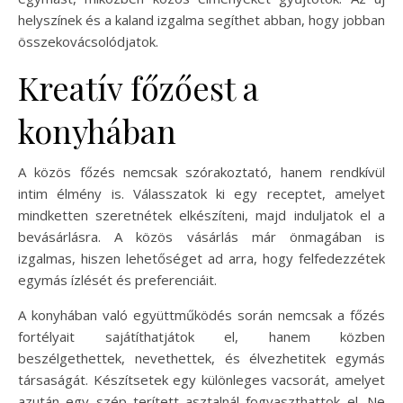
helyszínek és a kaland izgalma segíthet abban, hogy jobban
összekovácsolódjatok.
Kreatív főzőest a
konyhában
A közös főzés nemcsak szórakoztató, hanem rendkívül
intim élmény is. Válasszatok ki egy receptet, amelyet
mindketten szeretnétek elkészíteni, majd induljatok el a
bevásárlásra. A közös vásárlás már önmagában is
izgalmas, hiszen lehetőséget ad arra, hogy felfedezzétek
egymás ízlését és preferenciáit.
A konyhában való együttműködés során nemcsak a főzés
fortélyait sajátíthatjátok el, hanem közben
beszélgethettek, nevethettek, és élvezhetitek egymás
társaságát. Készítsetek egy különleges vacsorát, amelyet
azután egy szép terített asztalnál fogyaszthattok el. Ne