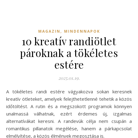
,
MAGAZIN
MINDENNAPOK
10 kreatív randiötlet
pároknak a tökéletes
estére
2025.01.19.
A tökéletes randi estére vágyakozva sokan keresnek
kreatív ötleteket, amelyek felejthetetlenné tehetik a közös
időtöltést. A rutin és a megszokott programok könnyen
unalmassá válhatnak, ezért érdemes új, izgalmas
alternatívákat keresni. A randevúk célja nem csupán a
romantikus pillanatok megélése, hanem a párkapcsolat
elmélyítése, a közös élmények megosztása is.