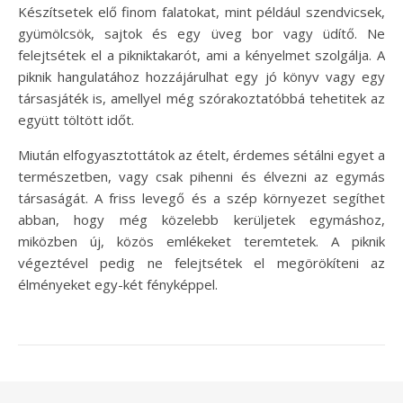
Készítsetek elő finom falatokat, mint például szendvicsek,
gyümölcsök, sajtok és egy üveg bor vagy üdítő. Ne
felejtsétek el a pikniktakarót, ami a kényelmet szolgálja. A
piknik hangulatához hozzájárulhat egy jó könyv vagy egy
társasjáték is, amellyel még szórakoztatóbbá tehetitek az
együtt töltött időt.
Miután elfogyasztottátok az ételt, érdemes sétálni egyet a
természetben, vagy csak pihenni és élvezni az egymás
társaságát. A friss levegő és a szép környezet segíthet
abban, hogy még közelebb kerüljetek egymáshoz,
miközben új, közös emlékeket teremtetek. A piknik
végeztével pedig ne felejtsétek el megörökíteni az
élményeket egy-két fényképpel.